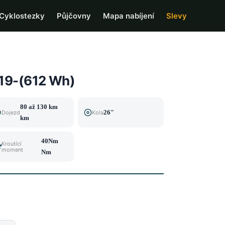
Cyklostezky
Půjčovny
Mapa nabíjení
Slevy
.19-(612 Wh)
80 až 130 km
26"
Dojezd
Kola
km
40Nm
Kroutící
moment
Nm