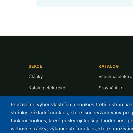
SEKCE
KATALOG
Články
Všechna elektro
Katalog elektrokol
Srovnání kol
Cyklostezky
Recenze a testy
Používáme výběr vlastních a cookies třetích stran na
Půjčovny
Přehled motorů
stránky: základní cookies, které jsou vyžadovány pro
funkční cookies, které poskytují lepší jednoduchost po
Mapa nabíjení
webové stránky; výkonnostní cookies, které používám
Slevy