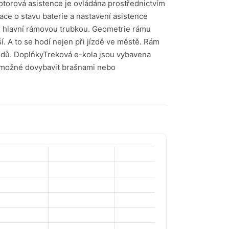
Motorová asistence je ovládána prostřednictvím
ce o stavu baterie a nastavení asistence
 hlavní rámovou trubkou. Geometrie rámu
. A to se hodí nejen při jízdě ve městě. Rám
vodů. DoplňkyTreková e-kola jsou vybavena
je možné dovybavit brašnami nebo