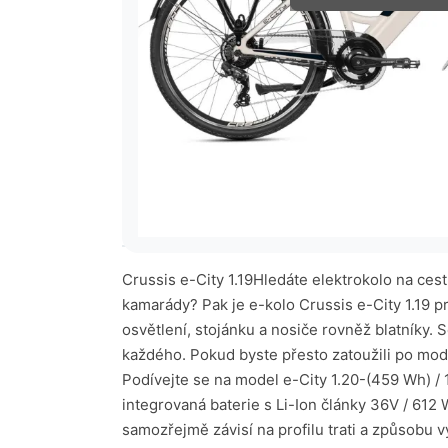
Popis kola
Technické parametry
Crussis e-City 1.19Hledáte elektrokolo na ce
kamarády? Pak je e-kolo Crussis e-City 1.19 p
osvětlení, stojánku a nosiče rovněž blatníky. 
každého. Pokud byste přesto zatoužili po mode
Podívejte se na model e-City 1.20-(459 Wh) / 
integrovaná baterie s Li-Ion články 36V / 612 
samozřejmě závisí na profilu trati a způsobu 