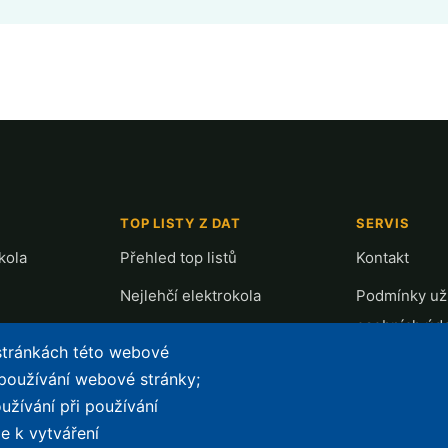
TOP LISTY Z DAT
SERVIS
kola
Přehled top listů
Kontakt
Nejlehčí elektrokola
Podmínky uží
osobních úd
Největší dojezd
 stránkách této webové
e-Biker Poin
Nejlevnější s Bosch CX
 používání webové stránky;
Mapa stráne
užívání při používání
Největší poklesy cen
e k vytváření
Nejlepší poměr cena/výkon