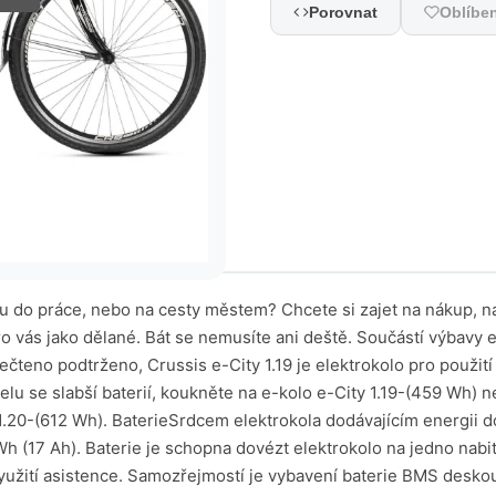
Porovnat
Oblíbe
stu do práce, nebo na cesty městem? Chcete si zajet na nákup, 
ro vás jako dělané. Bát se nemusíte ani deště. Součástí výbavy 
Sečteno podtrženo, Crussis e-City 1.19 je elektrokolo pro použit
lu se slabší baterií, koukněte na e-kolo e-City 1.19-(459 Wh) n
1.20-(612 Wh). BaterieSrdcem elektrokola dodávajícím energii d
Wh (17 Ah). Baterie je schopna dovézt elektrokolo na jedno nabi
využití asistence. Samozřejmostí je vybavení baterie BMS desko