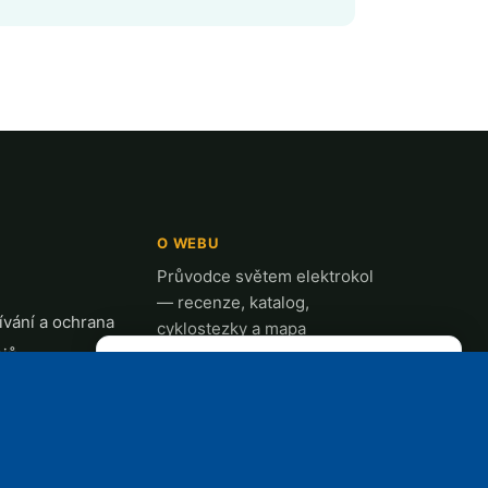
O WEBU
Průvodce světem elektrokol
— recenze, katalog,
vání a ochrana
cyklostezky a mapa
ajů
nabíjecích stanic z celé ČR.
✕
REKLAMA
t
k