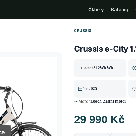
Články
Katalog
CRUSSIS
Crussis e-City 1
612Wh Wh
Baterie
2025
Rok
Motor:
Bosch Zadní motor
29 990 Kč
ce