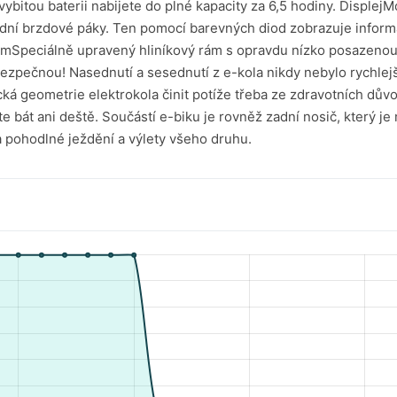
ybitou baterii nabijete do plné kapacity za 6,5 hodiny. Displej
dní brzdové páky. Ten pomocí barevných diod zobrazuje informa
mSpeciálně upravený hliníkový rám s opravdu nízko posazenou
bezpečnou! Nasednutí a sesednutí z e-kola nikdy nebylo rychlejší
cká geometrie elektrokola činit potíže třeba ze zdravotních dů
te bát ani deště. Součástí e-biku je rovněž zadní nosič, který 
a pohodlné ježdění a výlety všeho druhu.