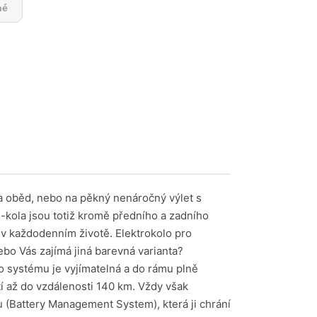
né
na oběd, nebo na pěkný nenáročný výlet s
e-kola jsou totiž kromě předního a zadního
í v každodenním životě. Elektrokolo pro
ebo Vás zajímá jiná barevná varianta?
o systému je vyjímatelná a do rámu plně
tí až do vzdálenosti 140 km. Vždy však
u (Battery Management System), která ji chrání