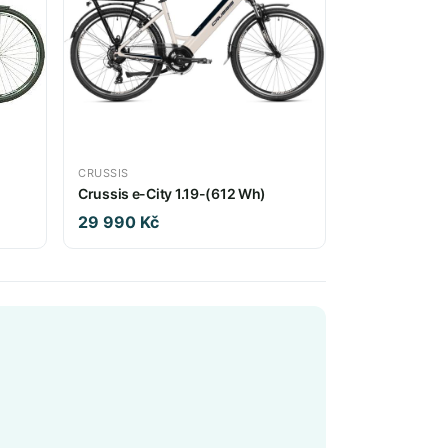
CRUSSIS
Crussis e-City 1.19-(612 Wh)
29 990 Kč