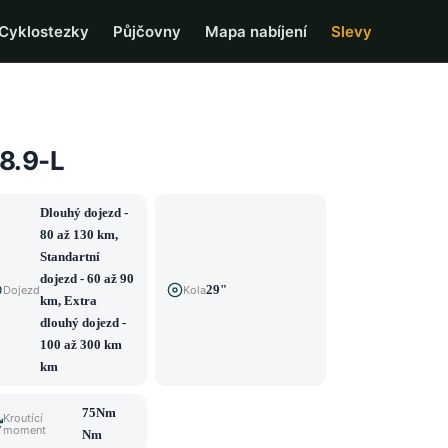
Cyklostezky
Půjčovny
Mapa nabíjení
Slevy
 8.9-L
Dlouhý dojezd -
80 až 130 km,
Standartní
dojezd - 60 až 90
29"
Dojezd
Kola
km, Extra
dlouhý dojezd -
100 až 300 km
km
75Nm
Kroutící
moment
Nm