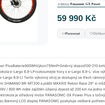
Motor:
Panasonic GX Power
59 990 Kč
Porovnat
Oblíbe
tMaximální rychlostHlavníkomponenty Měnič 1x 12 převodůTechnologie Eagle™ přináší hladké a přesnější řazení s výjimečnou spolehlivostí. Technologie Eagle™ je revolucí v MTB, protože cyklistům nabízí jednopřevodníkový pohon, který je navržený přesně dle potřeby – nízká hmotnost, odolnost, intuitivní ovládání a rozsah převodů pro jízdu ve všech terénech. Eagle™. SX Eagle™ je tady, aby umožnil snadnější přístup k výhodám systému Eagle™ pro mnohem více cyklistů než kdykoli předtím. Vzduchová vidliceVzduchem tlumená vidlice ROCKSHOX FS Judy Silver TK Solo Air 27,5" se zdvihem 100 mm je skvěle přizpůsobivá váze cyklisty.Stačí jednoduše upravit tlak vzduchu ve vidlici a e-bike plně přizpůsobit vaší váze a stylu jízdy. Dobře nastavená vidlice pak skvěle tlumí nárazy při jízdě v terénu, zatímco na rovném povrchu zbytečně „nepropružuje.“ Pružení je možné uzamknout pomocí uzavírání z korunky vidlice. USB konektorMusíme zdůraznit praktickou výhodu v podobě aktivního USB portu, díky kterému můžete přes displej nabíjet z centrální baterie některé z vašich zařízení - typicky telefon, přední světlo, atd. Reálný dojezdPro získání lepší představy o rozpětí dojezdových vzdáleností přikládáme jednoduchou tabulku, ve které se můžete podívat na reálné dojezdy jednotlivých baterií, které máme osobně vyzkoušené. Oblíbené příslušenstvíNechte se inspirovat a podívejte se na doporučené příslušenství, které zákazníci nejčastěji k tomuto kolu pořizují. ProhlédnoutMáme vždy něco navíc Mohlo by se vám hodit Tech. parametry podívejte se na kompletní specifikaci tohoto modelu víceKatalog Crussis prohlédněte si kompletní nabídku tohoto výrobce víceNávod než si kolo koupíte, můžete si prolistovat návod v češtiněvíceKam na tomto modelu vyrazit?Krosová elektrokolaSportovnější varianta trekového elektrokola, která má širší pláště a větší počet převodů. Díky tomu se skvěle hodí pro jízdu v lehčím terénu, ale pohodlně se na něm svezete i ve městě, do práce nebo na cyklostezce.Český výrobce CRUSSISFirma Crussis, jež vyrábí elektrokola, vstupuje do druhé dekády své existence. S novými motory a v nových prostorech. Zázemí a management ale stále zůstává pod taktovkou Petra Výkruty a jeho rodinných příslušníků. Povídali jsme si s celou jeho rodinou, která se na vzniku elektrokol Crussis podílí výraznou měrou. Pojďte se s námi podívat do zákulisí výroby. Celý rozhovor TEST motoru PanasonicPo delší době se na trhu objevil nový typ motoru, který na sebe strhl hned poměrně velkou pozornost. Nebyli bychom to my, kdybychom nechtěli tuto novinku ihned detailněji vyzkoušet a otestovat. Papírové parametry tohoto motoru vypadají velmi dobře - maximální kroutící moment 95 Nm a váha pod 3 kilogramy! Díky svému kroutícímu momentu patří Panasonic mezi to nejsilnější, co můžeme na trhu najít, i přes svůj značný výkon je motor překvapivě lehký a kompaktní. Parametry jsou jedna věc, ale jak obstojí motor v reálném provozu a přímém porovnání s nejbližšími konkurenty? Pojďme se na to společně podívat!Podívat se na TEST Oblíbené příslušenstvíNechte se inspirovat a podívejte se na doporučené příslušenství, které zákazníci nejčastěji k tomuto kolu pořizují. ProhlédnoutMotorPanasonic Power PlusZažijte nový rozměr dobrodružství na elektrokole s motorem PANASONIC GX Power Plus! S točivým momentem 75 Nm a extrémně lehkou hmotností 3,2 kg je tento motor ideální pro sportovní jízdu po horách i náročné trekové výlety. Bez ohledu na to, jestli se proplétáte lesními stezkami nebo štěrkovými cestami, PANASONIC GX Power Plus vám poskytne excelentní výkon a podporu na jakémkoliv povrchu. Vdechněte svému elektrokolu život s touto špičkovou technologií! Vše o motrou Panasonic Výkon75NmVáha3,2 kgMax. přípomoc600W Porovnání výkonu motorů 40-60 Nmrekreační využití lehký terén 60-80 Nmdostatek výkonu i pro prudké kopce a těžký terén80-100 Nmextrémní síla, které si hravě poradí s jakýmikoliv terénem Více o motorech Jaký vybrat motor? Podrobné představení jednotlivých motorů u elektrokol. Podívejte se, který je pro vás nejlepší .. Válka středových motorů. Celý článek Zrychlení Vadí Vám rychlostní limit 25 km/h? Nebylo by příjemné, aby Vaše elektrokolo jelo vyšší rychlostí? Provádíme odstranění mezovače rychlosti (25 km/h) Přikoupit zde Bateriesrdce elektrokolaBaterie je společně s motorem nejdůležitějším komponentem elektrokola. Kvalita baterie přímo ovlivňuje jízdní vlastnosti, dojezd a životnost a v neposlední řadě vaší spokojenost s produktem. 