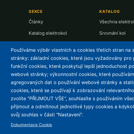
SEKCE
KATALOG
Články
Všechna elektro
Katalog elektrokol
Srovnání kol
Cyklostezky
Recenze a testy
Používáme výběr vlastních a cookies třetích stran na
Půjčovny
Přehled motorů
stránky: základní cookies, které jsou vyžadovány pro
funkční cookies, které poskytují lepší jednoduchost po
Mapa nabíjení
webové stránky; výkonnostní cookies, které používám
Slevy
agregovaných dat o používání webové stránky a stati
cookies, které se používají k zobrazování relevantní
zvolíte "PŘIJMOUT VŠE", souhlasíte s používáním vše
© 2026 e-Biker.cz
přijmout a odmítnout jednotlivé typy cookies a kdyko
svůj souhlas v části "Nastavení".
Dokumentace Cookie