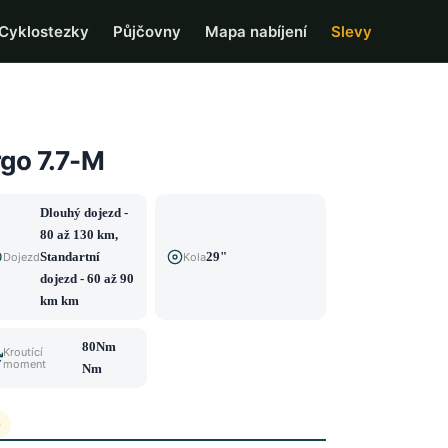
Cyklostezky
Půjčovny
Mapa nabíjení
Slevy
go 7.7-M
Dlouhý dojezd -
80 až 130 km,
Standartní
29"
Dojezd
Kola
dojezd - 60 až 90
km km
80Nm
Kroutící
moment
Nm
0