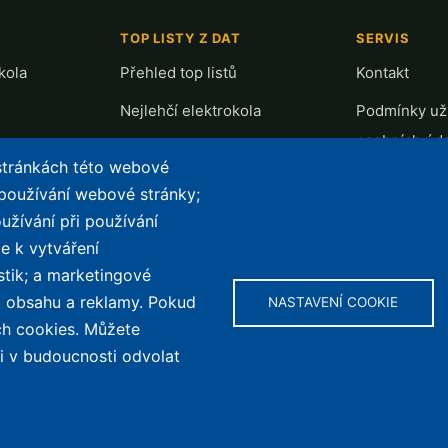
TOP LISTY Z DAT
SERVIS
kola
Přehled top listů
Kontakt
Nejlehčí elektrokola
Podmínky uží
osobních úd
Největší dojezd
 stránkách této webové
e-Biker Poin
Nejlevnější s Bosch CX
 používání webové stránky;
Mapa stráne
užívání při používání
Největší poklesy cen
e k vytváření
Nejlepší poměr cena/výkon
stik; a marketingové
ho obsahu a reklamy. Pokud
NASTAVENÍ COOKIE
ch cookies. Můžete
Obs
li v budoucnosti odvolat