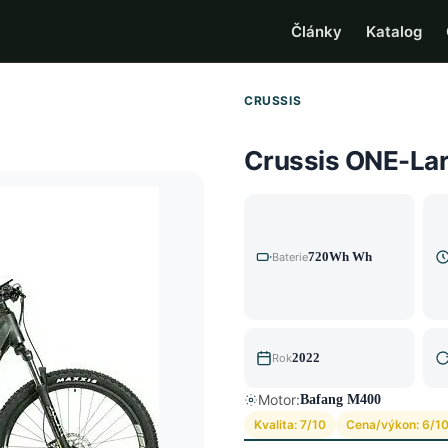
Články
Katalog
CRUSSIS
Crussis ONE-Lar
720Wh Wh
Baterie
2022
Rok
Motor:
Bafang M400
Kvalita: 7/10
Cena/výkon: 6/1