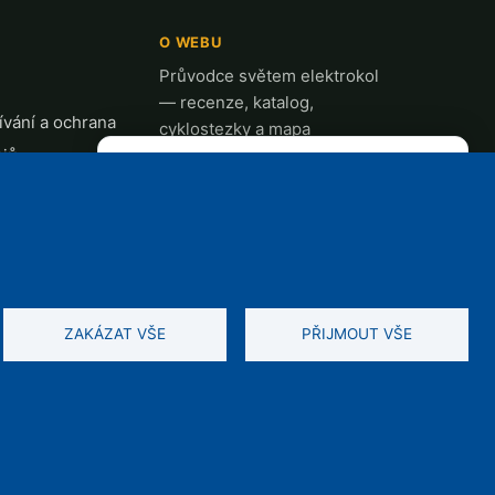
O WEBU
Průvodce světem elektrokol
— recenze, katalog,
vání a ochrana
cyklostezky a mapa
ajů
nabíjecích stanic z celé ČR.
✕
REKLAMA
t
k
ZAKÁZAT VŠE
PŘIJMOUT VŠE
ah je chráněn autorským právem. Zobrazujeme reklamu.