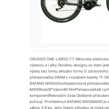
Popis kola
AI hodnocení
Tech
CRUSSIS ONE-LARGO 7.7-MHorské elektrokolo 
výbavou a i díky líbivému designu se stalo je
výlety bez limitu aktuální formy či zdravot
přehazovačka SRAM s rozsahem kazety 11-36
BAFANG M400xDevítipastorková přehazovačka
M400Kola29″Výkon80 NmPřehazovačka9 rychlo
komponentRekreační jízda Oblíbené příslušenst
pořizují. Prohlédnout BAFANG M400M400 je a
váhou 3,9 kg. Jeho hlavní výhodou je nízká ce