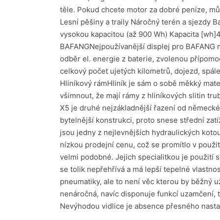
těle. Pokud chcete motor za dobré peníze, 
Lesní pěšiny a traily Náročný terén a sjezdy
vysokou kapacitou (až 900 Wh) Kapacita [wh]
BAFANGNejpoužívanější displej pro BAFANG moto
odběr el. energie z baterie, zvolenou přípomo
celkový počet ujetých kilometrů, dojezd, spálen
Hliníkový rámHliník je sám o sobě měkký mater
všimnout, že mají rámy z hliníkových slitin 
X5 je druhé nejzákladnější řazení od německé
bytelnější konstrukci, proto snese střední z
jsou jedny z nejlevnějších hydraulických kot
nízkou prodejní cenu, což se promítlo v použ
velmi podobné. Jejich specialitkou je použití 
se tolik nepřehřívá a má lepší tepelné vlastnos
pneumatiky, ale to není věc kterou by běžný už
nenáročná, navíc disponuje funkcí uzamčení, t
Nevýhodou vidlice je absence přesného nasta