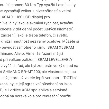
utící moment80 Nm Typ využití Lesní cesty
 vyznačují velkou univerzálností a velmi
140140 - 160 LCD displej pro
eličiny jako je aktuální rychlost, aktuální
chcete vidět denní počet ujetých kilometrů,
řízení, jako je třeba telefon, či světlo.
 3x nižší hmotnost než rámy ocelové. Můžete si
uje to pevnost samotného rámu. SRAM X5SRAM
imano Alivio. Víme, že řazení má již
hod při velkém zatížení. SRAM LEVELLEVELY
vyšších řad, ale byl zde brán velký ohled na
nční SHIMANO BR-MT200, ale vlastnostmi jsou
 což je pro uživatele lepší varianta - “DOTka”
apaliny je její agresivní působení na lak a
, je i vidlice XCM spolehlivá a servisně
odná na horská kola pro rekreační použití.