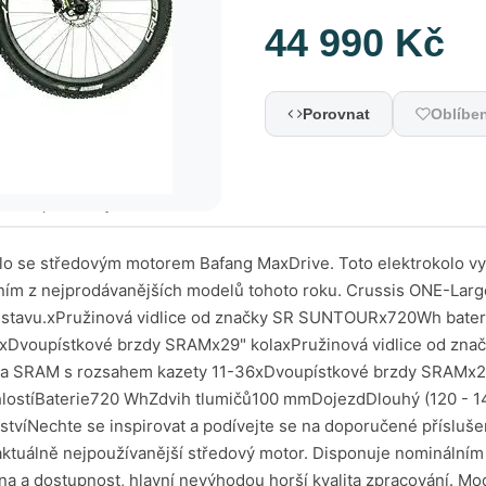
44 990 Kč
Porovnat
Oblíbe
nické parametry
se středovým motorem Bafang MaxDrive. Toto elektrokolo vyk
dním z nejprodávanějších modelů tohoto roku. Crussis ONE-Largo
ního stavu.xPružinová vidlice od značky SR SUNTOURx720Wh ba
xDvoupístkové brzdy SRAMx29" kolaxPružinová vidlice od z
 SRAM s rozsahem kazety 11-36xDvoupístkové brzdy SRAMx29
stíBaterie720 WhZdvih tlumičů100 mmDojezdDlouhý (120 - 140
víNechte se inspirovat a podívejte se na doporučené příslušens
ktuálně nejpoužívanější středový motor. Disponuje nomináln
na a dostupnost, hlavní nevýhodou horší kvalita zpracování. Mo