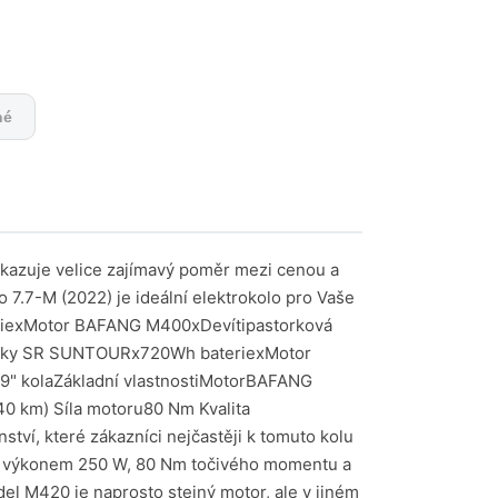
né
azuje velice zajímavý poměr mezi cenou a
 7.7-M (2022) je ideální elektrokolo pro Vaše
teriexMotor BAFANG M400xDevítipastorková
načky SR SUNTOURx720Wh bateriexMotor
" kolaZákladní vlastnostiMotorBAFANG
 km) Síla motoru80 Nm Kvalita
tví, které zákazníci nejčastěji k tomuto kolu
ím výkonem 250 W, 80 Nm točivého momentu a
del M420 je naprosto stejný motor, ale v jiném