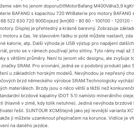
můžeme vám ho jenom doporučit!MotorBafang M400Váha3,9 kgKro
 Baterie BAFANG s kapacitou 720 WhBaterie pro motory BAFANG se
468 522 630 720 900Dojezd [km]60 - 80 80 - 100100 - 120120 - 
ry. Displej je přehledný a krásně barevný. Zobrazuje základní v
c motoru a čas. Ve stavovém řádku si poté můžete nastavit, zda 
é kalorie, atp. Další výhoda je USB výstup pro napájení dalších za
iál, proto se v rámech používají jeho slitiny. Tyto rámy mají až
trubky s většími průměry. Není to jenom věc designu, ale zvyš
 značky SRAM. Pro srovnání, jedná se o podobný produkt jako Sh
atížení u základních horským modelů. Nevýhodou je nepřesný c
oučových brzd německého výrobce SRAM.Technologicky vychází z 
itých materiálech. Brzdy jsou o něco větší a těžší než konkure
standardní brzdové kapaliny (DOT 5.1) namísto minerálního oleje,
ti (hlavně v zimě, kdy tolik netuhne). Jediná nevýhoda brzdové k
ivatel řešil. SUNTOUR XCMStejně jako její levnější varianta XCT
akže ji můžete uzamknout přepínačem na korunce. Vidlice je vh
vení na daného jezdce.