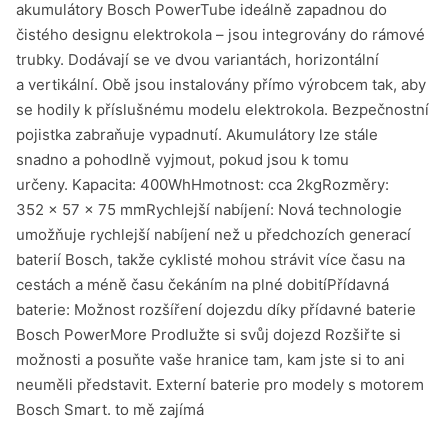
akumulátory Bosch PowerTube ideálně zapadnou do
čistého designu elektrokola – jsou integrovány do rámové
trubky. Dodávají se ve dvou variantách, horizontální
a vertikální. Obě jsou instalovány přímo výrobcem tak, aby
se hodily k příslušnému modelu elektrokola. Bezpečnostní
pojistka zabraňuje vypadnutí. Akumulátory lze stále
snadno a pohodlně vyjmout, pokud jsou k tomu
určeny. Kapacita: 400WhHmotnost: cca 2kgRozměry:
352 × 57 × 75 mmRychlejší nabíjení: Nová technologie
umožňuje rychlejší nabíjení než u předchozích generací
baterií Bosch, takže cyklisté mohou strávit více času na
cestách a méně času čekáním na plné dobitíPřídavná
baterie: Možnost rozšíření dojezdu díky přídavné baterie
Bosch PowerMore Prodlužte si svůj dojezd Rozšiřte si
možnosti a posuňte vaše hranice tam, kam jste si to ani
neuměli představit. Externí baterie pro modely s motorem
Bosch Smart. to mě zajímá