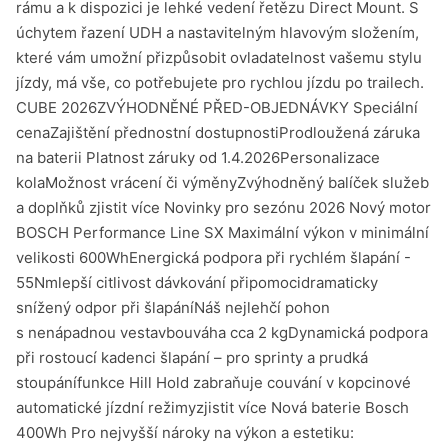
rámu a k dispozici je lehké vedení řetězu Direct Mount. S
úchytem řazení UDH a nastavitelným hlavovým složením,
které vám umožní přizpůsobit ovladatelnost vašemu stylu
jízdy, má vše, co potřebujete pro rychlou jízdu po trailech.
CUBE 2026ZVÝHODNĚNÉ PŘED-OBJEDNÁVKY Speciální
cenaZajištění přednostní dostupnostiProdloužená záruka
na baterii Platnost záruky od 1.4.2026Personalizace
kolaMožnost vrácení či výměnyZvýhodněný balíček služeb
a doplňků zjistit více Novinky pro sezónu 2026 Nový motor
BOSCH Performance Line SX Maximální výkon v minimální
velikosti 600WhEnergická podpora při rychlém šlapání -
55Nmlepší citlivost dávkování připomocidramaticky
snížený odpor při šlapáníNáš nejlehčí pohon
s nenápadnou vestavbouváha cca 2 kgDynamická podpora
při rostoucí kadenci šlapání – pro sprinty a prudká
stoupánífunkce Hill Hold zabraňuje couvání v kopcinové
automatické jízdní režimyzjistit více Nová baterie Bosch
400Wh Pro nejvyšší nároky na výkon a estetiku: