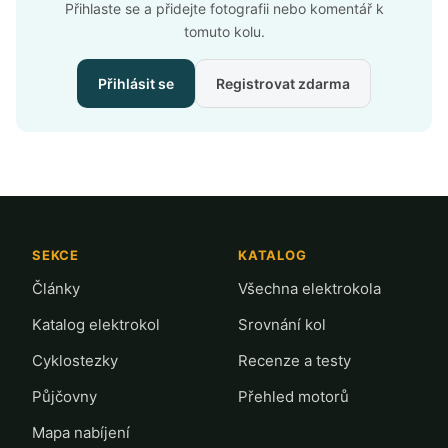
Přihlaste se a přidejte fotografii nebo komentář k
tomuto kolu.
Přihlásit se
Registrovat zdarma
SEKCE
KATALOG
Články
Všechna elektrokola
Katalog elektrokol
Srovnání kol
Cyklostezky
Recenze a testy
Půjčovny
Přehled motorů
Mapa nabíjení