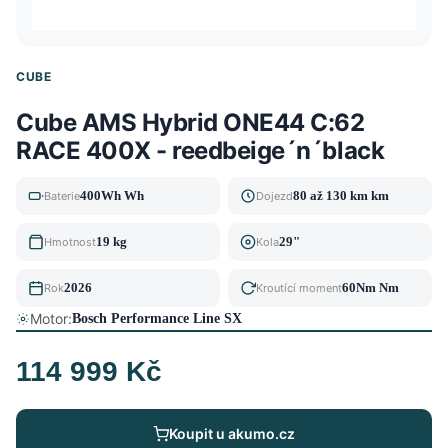
CUBE
Cube AMS Hybrid ONE44 C:62
RACE 400X - reedbeige´n´black
400Wh Wh
80 až 130 km km
Baterie
Dojezd
19 kg
29"
Hmotnost
Kola
2026
60Nm Nm
Rok
Kroutící moment
Motor:
Bosch Performance Line SX
114 999 Kč
Koupit u akumo.cz