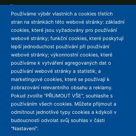
Slevy
Používáme výběr vlastních a cookies třetích
TOP LISTY Z DAT
SERVIS
stran na stránkách této webové stránky: základní
cookies, které jsou vyžadovány pro používání
Přehled top listů
Kontakt
webové stránky; funkční cookies, které poskytují
Nejlehčí elektrokola
Podmínky užívání a
lepší jednoduchost používání při používání
ochrana osobních údajů
Největší dojezd
webové stránky; výkonnostní cookies, které
e-Biker Point
používáme k vytváření agregovaných dat o
Nejlevnější s Bosch CX
používání webové stránky a statistik; a
Mapa stránek
Největší poklesy cen
marketingové cookies, které se používají k
Nejlepší poměr
zobrazování relevantního obsahu a reklamy.
cena/výkon
Pokud zvolíte "PŘIJMOUT VŠE", souhlasíte s
používáním všech cookies. Můžete přijmout a
O WEBU
odmítnout jednotlivé typy cookies a kdykoli v
Průvodce světem
budoucnosti odvolat svůj souhlas v části
elektrokol — recenze,
✕
REKLAMA
"Nastavení".
katalog, cyklostezky a