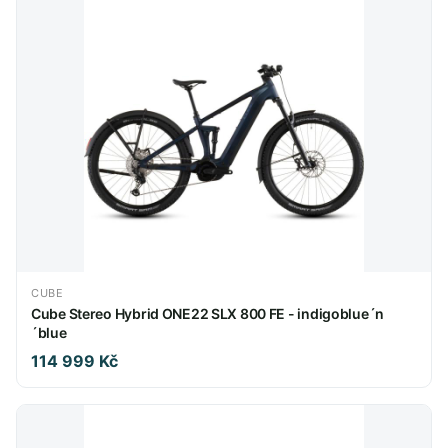
CUBE
Cube Stereo Hybrid ONE22 SLX 800 FE - indigoblue´n
´blue
114 999 Kč