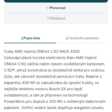
Porovnat
Oblíbené
Popis kola
Technické parametry
Cube AMS Hybrid ONE44 C:62 RACE 400X
Celoodpružené horské elektrokolo Rám AMS Hybrid
ONE44 C:62 začíná naším časem osvědčeným karbonem
C:62®, jehož konstrukce je dostatečně lehká pro svižnou
jízdu, ale zároveň dostatečně pevná pro traily. Baterie s
kapacitou 400 Wh je zabudována do spodní trubky, co
nejblíže lehkému motoru Bosch SX pro lepší
ovladatelnost, a rám je připraven na technologii
PowerMore pro dojezd o 250 Wh s volitelným bateriovým
paketem. Vnitřní vedení lanek doplňuje elegantní siluetu