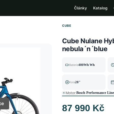
Články
Katalog
CUBE
Cube Nulane Hyb
nebula´n´blue
400Wh Wh
Baterie
28"
Kola
Motor:
Bosch Performance Lin
ce
87 990 Kč