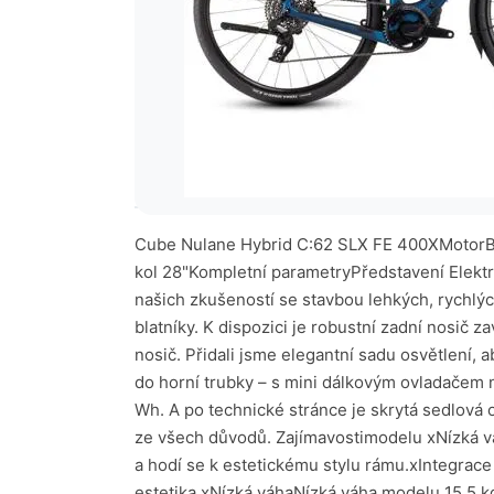
Popis kola
Technické parametry
Cube Nulane Hybrid C:62 SLX FE 400XMotorBOSCH Perf. SX-SMARTBaterie400WhVýkon55NmPrůměrný dojezd65-130 kmVidlicepevná vidliceVelikost kol 28"Kompletní parametryPředstavení ElektrokolaOrganické křivky a čistý vzhled karbonového rámu Nulane Hybrid C:62 FE, které jsme si vypůjčili z našich zkušeností se stavbou lehkých, rychlých a odolných gravel kol, skrývají vážný záměr. Je zde místo pro pneumatiky až 50 mm, a to i s přiloženými blatníky. K dispozici je robustní zadní nosič zavazadel – ideální pro dojíždění nebo turistiku – a upevňuje se na vidlici, aby bylo možné přidat volitelný druhý nosič. Přidali jsme elegantní sadu osvětlení, abyste mohli vidět a být viděni, a je zde také stojan. Řídicí jednotka pohonného systému Bosch je zabudována do horní trubky – s mini dálkovým ovladačem na řídítka – a pro prodloužení dojezdu můžete do rámu přidat posilovací baterii PowerMore o výkonu 250 Wh. A po technické stránce je skrytá sedlová objímka, přímá montáž vedení řetězu, zadní část Boost a kompatibilita s UDH dělají z tohoto kola perspektivní ze všech důvodů. Zajímavostimodelu xNízká váhaNízká váha modelu 15,5 kg včetně baterie.xPevná karbonová vidliceCelokarbonová vidlice je lehká, pevná a hodí se k estetickému stylu rámu.xIntegrace kabelážeKabely jsou plně integrovány, aby byla zajištěna jejich delší životnost a nebyla narušena estetika.xNízká váhaNízká váha modelu 15,5 kg včetně baterie.xPevná karbonová vidliceCelokarbonová vidlice je lehká, pevná a hodí se k estetickému stylu rámu.xIntegrace kabelážeKabely jsou plně integrovány, aby byla zajištěna jejich delší životnost a nebyla narušena estetika.Fotogalerie Cube Nulane Hybrid C:62 SLX FE 400X Elektro systém Bosch Performance Line SX - Smart systemPerformance Line SX – Smart system je momentálně vlajková loď od BOSCHE. Maximální točivý moment 55 Nm a maximální výkon až 600 W.Vše o motoru Bosch System Control + Mini RemoteZobrazení toho nejpodstatnějšího to je System Controller řídící jednotkou pro elektrokola s chytrým systémem. Záměrně omezený počet funkcí a informací umožňuje rychlý přehled a zajišťuje, že při jízdě nebudou žádné rušivé prvky. Ovladač systému je hladce integrován do horní trubky – to poskytuje již tak robustnímu společníkovi dodatečnou ochranu, není téměř znatelný a je ideální pro sportovní túry a designově orientované fanoušky elektrokol. Mini Remote doplňuje systémový ovladač jako další ovládací panel, rozšiřuje rozsah funkcí a umožňuje bezpečný provoz. Je připojen k ovladači systému přes Bluetooth a lze jej flexibilně namontovat na řídítka. Tlačítka u palce znamenají, že ruce můžete mít stále na řídítkách. Bosch System Control Bosch CompactTube 400 WhOriginální baterie Bosch CompactTube 400 Intube. Lehká, plně integrovaná baterie pro elektrokola od společnosti Bosch přesvědčí inovativní technologií článků a enormní hustotou energie.400WhProdlužte si svůj dojezdRozšiřte si možnosti a posuňte vaše hranice tam, kam jste si to ani neuměli představit. Externí baterie pro modely s motorem Bosch Smart. to mě zajímá Hlavní komp