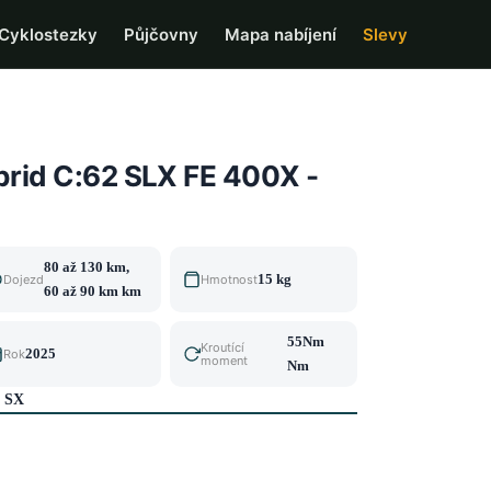
Cyklostezky
Půjčovny
Mapa nabíjení
Slevy
rid C:62 SLX FE 400X -
80 až 130 km,
15 kg
Dojezd
Hmotnost
60 až 90 km km
55Nm
Kroutící
2025
Rok
moment
Nm
e SX