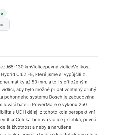
ce
né
ím se vyhnout prokluzu. Díky tomu zůstanete v sedle jistěji i při náhlém prudkém brzdění – bez ohledu na to, zda jedete po pevném asfaltu nebo po kluzkých štěrkových cestách. Každé elektrokolo je jiné, a proto neexistuje jeden systém ABS pro všechny, nýbrž takový systém ABS, který je vhodný právě pro váš typ elektrokola – takže optimálním způsobem podporuje jeho brzdění.xElektrokola jsou oblíbená – bohužel také u zlodějů. Ať už ho odložíte na krátkou dobu, nebo jste na delší dobu pryč, jste s ním spojeni prostřednictvím svého chytrého telefonu a zůstáváte v klidu.Za tímto účelem si nechte naistalovat ConnectModule. Předplaťte si Flow+ a získejte přístup k prémiové službě eBike Alarm. Propojte oboje. Pokud eBike v budoucnu vypnete, eBike Alarm se automaticky aktivuje a lépe ochrání vaše elektrokolo před krádeží.xU elektrokol s Chytrým Systémem můžete funkci eBike Lock využívat zcela jednoduše prostřednictvím aplikace eBike Flow. Po jednorázové instalaci prostřednictvím aplikace eBike Flow slouží chytrý telefon jako digitální klíč k aktivaci podpory motoru. Identifikace probíhá automaticky prostřednictvím rozhraní Bluetooth, chytrý telefon si můžete nechat v kapse. Alternativně můžete své elektrokolo odemknout také manuálně pomocí chytrého telefonu, a to stisknutím tlačítka na úvodní obrazovce. Kromě toho můžete nastavit svůj Kiox 300 nebo Kiox 500 jako klíč.xDoposud mnozí z opatrnosti nebo ze strachu brzdili pouze zadní brzdou. Nový systém ABS Bosch eBike vám nyní umožní bezpečněji a jistěji brzdit oběma brzdami současně. Může zabránit zablokování předního kola, a tím se vyhnout prokluzu. Díky tomu zůstanete v sedle jistěji i při náhlém prudkém brzdění – bez ohledu na to, zda jedete po pevném asfaltu nebo po kluzkých štěrkových cestách. Každé elektrokolo je jiné, a proto neexistuje jeden systém ABS pro všechny, nýbrž takový systém ABS, který je vhodný právě pro váš typ elektrokola – takže optimálním způsobem podporuje jeho brzdění.xElektrokola jsou oblíbená – bohužel také u zlodějů. Ať už ho odložíte na krátkou dobu, nebo jste na delší dobu pryč, jste s ním spojeni prostřednictvím svého chytrého telefonu a zůstáváte v klidu.Za tímto účelem si nechte naistalovat ConnectModule. Předplaťte si Flow+ a získejte přístup k prémiové službě eBike Alarm. Propojte oboje. Pokud eBike v budoucnu vypnete, eBike Alarm se automaticky aktivuje a lépe ochrání vaše elektrokolo před krádeží.xU elektrokol s Chytrým Systémem můžete funkci eBike Lock využívat zcela jednoduše prostřednictvím aplikace eBike Flow. Po jednorázové instalaci prostřednictvím aplikace eBike Flow slouží chytrý telefon jako digitální klíč k aktivaci podpory motoru. Identifikace probíhá automaticky prostřednictvím rozhraní Bluetooth, chytrý telefon si můžete nechat v kapse. Alterna