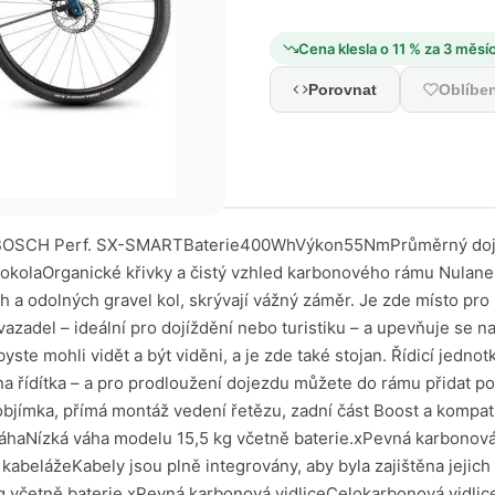
Cena klesla o 11 % za 3 měsí
Porovnat
Oblíbe
onenty Sram Apex XPLR AXS, 12 speedNová elektronická AXS přehazovačka Apex s XPLR delším vodítkem a konstrukcí, která pasuje na širokorozsahové kazety s velkými pastorky 36 zubů a 44 zubů. Tuhá pružina drží řetěz optimálně napnutý i v těch nejtěžších terénech a intuitivní logika řazení eTap a konektivita AXS zajišťují extra rychlé, tiché a přesné řazení. Brzdy Magura MT8 ProKotoučová brzda Magura MT8 PRO s 1-prstou brzdovou pákou model Magura HC-1. Skvělá 2-pístová brzda určená pro XC nebo TRAIL. Oboustranná páka kterou můžete použít na levé či pravé straně. Tělo páky vyrobené z Carbotecture SL® materiálu. Červené detaily a stříbrný brzdič odlitý z jednoho kusu hliníku. Skvěle padnoucí kombinace, která na Vašem kole určitě nádherně vynikne. Nastavení vzdálenosti páky od řidítek bez nutnosti použít další nářadí. Reálný dojezdPro získání lepší představy o rozpětí dojezdových vzdáleností přikládáme jednoduchou tabulku, ve které se můžete podívat na reálné dojezdy jednotlivých baterií, které máme osobně vyzkoušené.O dojezduSmart systém - chytrý systémChytrý Systém vás uvede do digitální budoucnosti elektrokol a postará se o větší požitek z jízdy: Aplikace eBike Flow a všechny komponenty, jako je např. pohonná jednotka, akumulátor a displej, jsou plně propojeny v síti. Aktualizace se jednoduše přenášejí bezdrátově, takže vaše elektrokolo bude aktuální i po zakoupení. Aplikace eBike Flow vám neustále nabízí nové funkce: Můžete například používat navigaci, rozšířit ochranu před odcizením a přizpůsobit jízdní režimy a zobrazení na displeji svým přáním nebo svoje elektrokolo pomocí Kiox 300 nebo Kiox 500 eBike odemknout.to mě zajímáAplikace, funkce a spousta dalšíhoChytřejší, individuálnější a bezpečnější cestování.xProstřednictvím aplikace eBike Flow můžete ovládat všechny funkce Chytrého Systému, který propojuje pohonnou jednotku, akumulátor, displej a řídicí jednotku. Aplikace umožňuje přizpůsobení, rozšíření a aktualizaci eBiku přesně podle vašich přání: Nové funkce a služby si jednoduše stáhnete. Aktualizace svého elektrokola můžete pohodlně nainstalovat prostřednictvím rozhraní Bluetooth.xDynamické na trailu, energeticky úsporné na výletě, uvolněné v městském provozu nebo výkonné pro přepravu s nákladním elektrokolem eCargo - zvolte si správný jízdní režim a pohonná jednotka vás optimálně podpoří. V systému Bosch eBike 2 si můžete vytvořit a nastavit vlastní jízdní režimy. V Chytrém Systému si všechny jízdní režimy nastavíte individuálně podle svých přání.xElektrické řešení řazení eShift usnadňuje, zefektivňuje a zpříjemňuje přehazování převodových stupňů. Přeřazujte sami nebo za sebe nechte řadit eShift podle vaší frekvence šlapání. Ve spolupráci s odborníky na systémy řazení vyvinula společnost Bosch eBike Systems různé varianty pro řazení v náboji kola nebo s přehazovačkou. xProstřednictvím aplikace eBike Flow můžete ovládat všechny funkce Chytrého Systému, který propojuje pohonnou jednotku, akumulátor, displej a řídicí jednotku. Aplikace umožňuje přizpůsobení, rozšíření a aktualizaci eBiku přesně podle vašich přání: Nové funkce a služby si jednoduše stáhnete. Aktualizace svého elektrokola můžete pohodlně nainstalovat prostřednictvím rozhraní Bluetooth.xDynamické na trailu, energeticky úsporné na výletě, uvolněné v městském provozu nebo výkonné pro přepravu s nákladním elektrokolem eCargo - zvolte si správný jízdní režim a pohonná jednotka vás optimálně podpoří. V systému Bosch eBike 2 si můžete vytvořit a nastavit vlastní jízdní režimy. V Chytrém Systému si všechny jízdní režimy nastavíte individuálně podle svých přání.xElektrické řešení řazení eShift usnadňuje, zefektivňuje a zpříjemňuje přehazování převodových stupňů. Přeřazujte sami nebo za sebe nechte řadit eShift podle vaší frekvence šlapání. Ve spolupráci s odborníky na systémy řazení vyvinula společnost Bosch eBike Systems různé varianty pro řazení v náboji kola nebo s přehazovačkou. eBike ProtectPro bezpečnost vás i vašeho elektrokola.xDoposud mnozí z opatrnosti nebo ze strachu brzdili pouze zadní brzdou. Nový systém ABS Bosch eBike vám nyní umožní bezpečněji a jistěji brzdit oběma brzdami současně. Může zabránit zablokování předního kola, a t