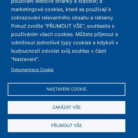
používání webové stránky a statistik; a
Mapa stránek
Největší poklesy cen
marketingové cookies, které se používají k
Nejlepší poměr
zobrazování relevantního obsahu a reklamy.
cena/výkon
Pokud zvolíte "PŘIJMOUT VŠE", souhlasíte s
používáním všech cookies. Můžete přijmout a
O WEBU
odmítnout jednotlivé typy cookies a kdykoli v
Průvodce světem
budoucnosti odvolat svůj souhlas v části
elektrokol — recenze,
✕
REKLAMA
"Nastavení".
katalog, cyklostezky a
Dokumentace Cookie
mapa nabíjecích stanic z
celé ČR.
NASTAVENÍ COOKIE
© 2026 e-Biker.cz
ZAKÁZAT VŠE
Obsah je chráněn autorským právem. Zobrazujeme reklamu.
PŘIJMOUT VŠE