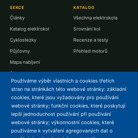
SEKCE
KATALOG
Články
Všechna elektrokola
Katalog elektrokol
Srovnání kol
Cyklostezky
Recenze a testy
Půjčovny
Přehled motorů
Mapa nabíjení
Slevy
Používáme výběr vlastních a cookies třetích
TOP LISTY Z DAT
SERVIS
stran na stránkách této webové stránky: základní
cookies, které jsou vyžadovány pro používání
Přehled top listů
Kontakt
webové stránky; funkční cookies, které poskytují
Nejlehčí elektrokola
Podmínky užívání a
lepší jednoduchost používání při používání
ochrana osobních údajů
Největší dojezd
webové stránky; výkonnostní cookies, které
e-Biker Point
používáme k vytváření agregovaných dat o
Nejlevnější s Bosch CX