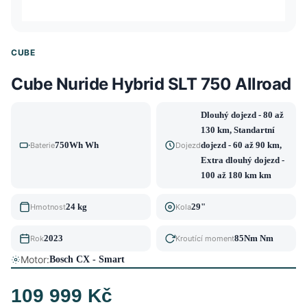
CUBE
Cube Nuride Hybrid SLT 750 Allroad
Dlouhý dojezd - 80 až
130 km, Standartní
750Wh Wh
dojezd - 60 až 90 km,
Baterie
Dojezd
Extra dlouhý dojezd -
100 až 180 km km
24 kg
29"
Hmotnost
Kola
2023
85Nm Nm
Rok
Kroutící moment
Motor:
Bosch CX - Smart
109 999 Kč