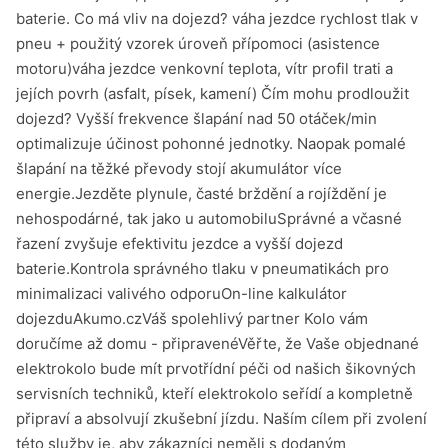
baterie. Co má vliv na dojezd? váha jezdce rychlost tlak v
pneu + použitý vzorek úroveň přípomoci (asistence
motoru)váha jezdce venkovní teplota, vítr profil trati a
jejích povrh (asfalt, písek, kamení) Čím mohu prodloužit
dojezd? Vyšší frekvence šlapání nad 50 otáček/min
optimalizuje účinost pohonné jednotky. Naopak pomalé
šlapání na těžké převody stojí akumulátor více
energie.Jezděte plynule, časté brždění a rojíždění je
nehospodárné, tak jako u automobiluSprávné a včasné
řazení zvyšuje efektivitu jezdce a vyšší dojezd
baterie.Kontrola správného tlaku v pneumatikách pro
minimalizaci valivého odporuOn-line kalkulátor
dojezduAkumo.czVáš spolehlivý partner Kolo vám
doručíme až domu - připravenéVěřte, že Vaše objednané
elektrokolo bude mít prvotřídní péči od našich šikovných
servisních techniků, kteří elektrokolo seřídí a kompletně
připraví a absolvují zkušební jízdu. Naším cílem při zvolení
této služby je, aby zákazníci neměli s dodaným