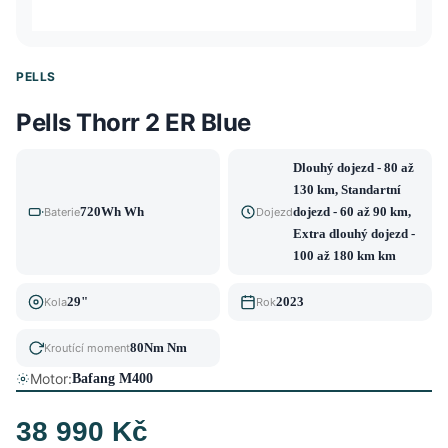
PELLS
Pells Thorr 2 ER Blue
Dlouhý dojezd - 80 až
130 km, Standartní
720Wh Wh
dojezd - 60 až 90 km,
Baterie
Dojezd
Extra dlouhý dojezd -
100 až 180 km km
29"
2023
Kola
Rok
80Nm Nm
Kroutící moment
Motor:
Bafang M400
38 990 Kč