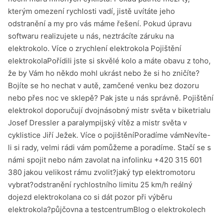
kterým omezení rychlosti vadí, jistě uvítáte jeho
odstranění a my pro vás máme řešení. Pokud úpravu
softwaru realizujete u nás, neztrácíte záruku na
elektrokolo. Více o zrychlení elektrokola Pojištění
elektrokolaPořídili jste si skvělé kolo a máte obavu z toho,
že by Vám ho někdo mohl ukrást nebo že si ho zničíte?
Bojíte se ho nechat v autě, zamčené venku bez dozoru
nebo přes noc ve sklepě? Pak jste u nás správně. Pojištění
elektrokol doporučují dvojnásobný mistr světa v biketrialu
Josef Dressler a paralympijský vítěz a mistr světa v
cyklistice Jiří Ježek. Více o pojištěníPoradíme vámNevíte-
li si rady, velmi rádi vám pomůžeme a poradíme. Stačí se s
námi spojit nebo nám zavolat na infolinku +420 315 601
380 jakou velikost rámu zvolit?jaký typ elektromotoru
vybrat?odstranění rychlostního limitu 25 km/h reálný
dojezd elektrokolana co si dát pozor při výběru
elektrokola?půjčovna a testcentrumBlog o elektrokolech