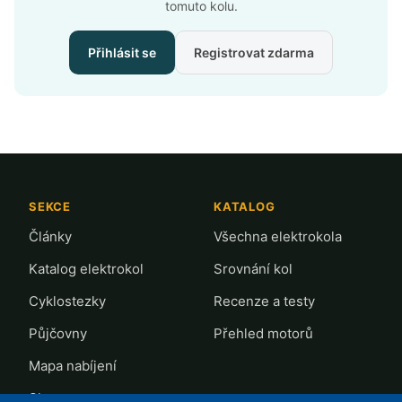
tomuto kolu.
Přihlásit se
Registrovat zdarma
SEKCE
KATALOG
Články
Všechna elektrokola
Katalog elektrokol
Srovnání kol
Cyklostezky
Recenze a testy
Půjčovny
Přehled motorů
Mapa nabíjení
Slevy