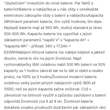
"zbytečným" investicím do nové baterie. Pár faktů o
bateriíchBaterie a nabíječka je u nás vždy v ceněkaždé
elektrokolo zakoupíte vždy s baterií a nabíječkouKapacita
(Wh)hlavní parametr baterie, čím vyšší hodnota, tím lépe.
Nejlepší baterie mají až 950 Wh, slušný standard je dnes
500-600 Wh. Kapacitu baterie lze vypočítat z jejich
základních parametrů "napětí V" x "kapacita Ah" =
"kapacita Wh" - příklad: 36V x 17,5Ah =
630WhNabíjení lithiové baterie lze nabíjet kdykoli a jakkoli
dlouho, nemá to vliv na jejich životnost. Např.
rychlonabíječky (6A) zvládnou nabít 500 Wh baterii na 50%
kapacity za 1 hodinu (akorát tak na to dát si oběd a nealko
pivko), na 100% za 3 hodinyŽivotnost moderní baterie
zvládnou velký počet plných nabíjecích cyklů (800 až
1000), než se jejich kapacita začne snižovat. Což v
závoslosti na četnosti využití a způsobu zacházení s baterií
odpovídá životnosti cca 4 až 8 let. Životnost baterie
dokážete snadno prodloužit dodržením pár základních věcí