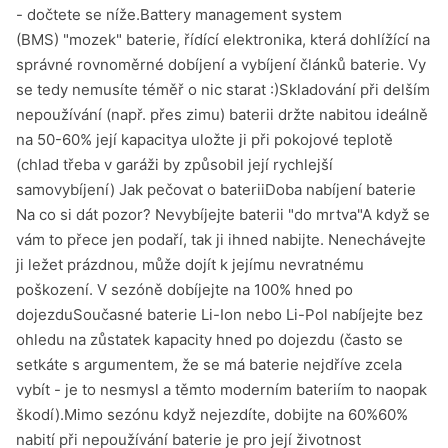
- dočtete se níže.Battery management system
(BMS) "mozek" baterie, řídící elektronika, která dohlížící na
správné rovnoměrné dobíjení a vybíjení článků baterie. Vy
se tedy nemusíte téměř o nic starat :)Skladování při delším
nepoužívání (např. přes zimu) baterii držte nabitou ideálně
na 50-60% její kapacitya uložte ji při pokojové teplotě
(chlad třeba v garáži by způsobil její rychlejší
samovybíjení) Jak pečovat o bateriiDoba nabíjení baterie
Na co si dát pozor? Nevybíjejte baterii "do mrtva"A když se
vám to přece jen podaří, tak ji ihned nabijte. Nenechávejte
ji ležet prázdnou, může dojít k jejímu nevratnému
poškození. V sezóně dobíjejte na 100% hned po
dojezduSoučasné baterie Li-Ion nebo Li-Pol nabíjejte bez
ohledu na zůstatek kapacity hned po dojezdu (často se
setkáte s argumentem, že se má baterie nejdříve zcela
vybít - je to nesmysl a těmto moderním bateriím to naopak
škodí).Mimo sezónu když nejezdíte, dobijte na 60%60%
nabití při nepoužívání baterie je pro její životnost