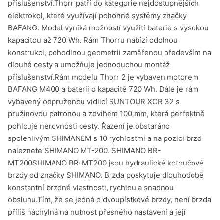
příslušenství.Thorr patří do kategorie nejdostupnějších
elektrokol, které využívají pohonné systémy značky
BAFANG. Model vyniká možností využití baterie s vysokou
kapacitou až 720 Wh. Rám Thorru nabízí odolnou
konstrukci, pohodlnou geometrii zaměřenou především na
dlouhé cesty a umožňuje jednoduchou montáž
příslušenství.Rám modelu Thorr 2 je vybaven motorem
BAFANG M400 a baterii o kapacitě 720 Wh. Dále je rám
vybavený odpruženou vidlicí SUNTOUR XCR 32 s
pružinovou patronou a zdvihem 100 mm, která perfektně
pohlcuje nerovnosti cesty. Řazení je obstaráno
spolehlivým SHIMANEM s 10 rychlostmi a na pozici brzd
naleznete SHIMANO MT-200. SHIMANO BR-
MT200SHIMANO BR-MT200 jsou hydraulické kotoučové
brzdy od značky SHIMANO. Brzda poskytuje dlouhodobě
konstantní brzdné vlastnosti, rychlou a snadnou
obsluhu.Tím, že se jedná o dvoupístkové brzdy, není brzda
příliš náchylná na nutnost přesného nastavení a její