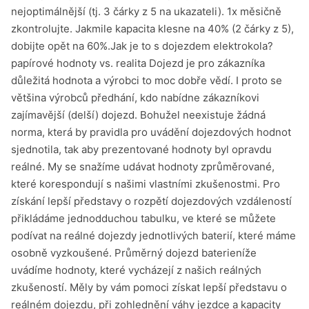
nejoptimálnější (tj. 3 čárky z 5 na ukazateli). 1x měsičně
zkontrolujte. Jakmile kapacita klesne na 40% (2 čárky z 5),
dobijte opět na 60%.Jak je to s dojezdem elektrokola?
papírové hodnoty vs. realita Dojezd je pro zákazníka
důležitá hodnota a výrobci to moc dobře vědí. I proto se
většina výrobců předhání, kdo nabídne zákazníkovi
zajímavější (delší) dojezd. Bohužel neexistuje žádná
norma, která by pravidla pro uvádění dojezdových hodnot
sjednotila, tak aby prezentované hodnoty byl opravdu
reálné. My se snažíme udávat hodnoty zprůměrované,
které korespondují s našimi vlastními zkušenostmi. Pro
získání lepší představy o rozpětí dojezdových vzdáleností
přikládáme jednodduchou tabulku, ve které se můžete
podívat na reálné dojezdy jednotlivých baterií, které máme
osobně vyzkoušené. Průměrný dojezd baterieníže
uvádíme hodnoty, které vycházejí z našich reálných
zkušeností. Měly by vám pomoci získat lepší představu o
reálném dojezdu, při zohlednění váhy jezdce a kapacity