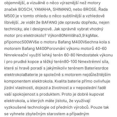
objemnější, a vizuálně o něco výraznější než motory
značek BOSCH, YAMAHA, SHIMANO, nebo BROSE. Řada
M500 je v tomto ohledu o něco subtilnější a vzhledově
líbivější. Je vidět že BAFANG jde opravdu dopředu, nejen
technicky, ale i designově. Jak správně vybrat vhodný
motor pro elektrokolo? Výkon80NmVáha3,9 kgMax.
přípomoc500WVše o motoru Bafang M400Všechna kola s
motorem Bafang M400Porovnání výkonu motorů 40-60
Nmrekreační využití lehký terén 60-80 Nmdostatek výkonu
i pro prudké kopce a těžký terén80-100 Nmextrémní síla,
které si hravě poradí s jakýmikoliv terénem Bateriesrdce
elektrokolaBaterie je společně s motorem nejdůležitějším
komponentem elektrokola. Kvalita baterie přímo ovlivňuje
jízdní vlastnosti, dojezd a životnost a v neposlední řadě
vaší spokojenost s produktem. Proto je dobré kupovat
elektrokola, u kterých máte jistotu, že využívají
vyzkoušené technologie od předních výrobců. Pouze tak
se vyhnete zbytečným starostem a případným