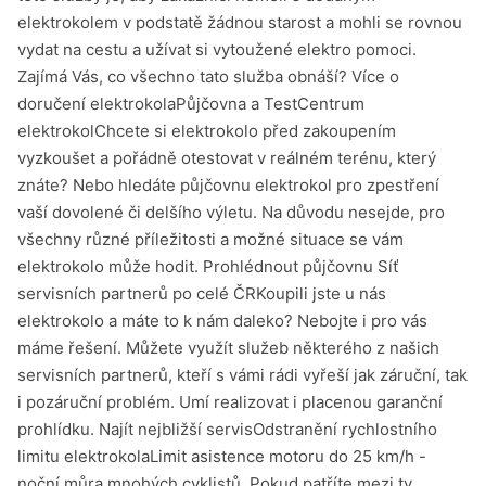
elektrokolem v podstatě žádnou starost a mohli se rovnou
vydat na cestu a užívat si vytoužené elektro pomoci.
Zajímá Vás, co všechno tato služba obnáší? Více o
doručení elektrokolaPůjčovna a TestCentrum
elektrokolChcete si elektrokolo před zakoupením
vyzkoušet a pořádně otestovat v reálném terénu, který
znáte? Nebo hledáte půjčovnu elektrokol pro zpestření
vaší dovolené či delšího výletu. Na důvodu nesejde, pro
všechny různé příležitosti a možné situace se vám
elektrokolo může hodit. Prohlédnout půjčovnu Síť
servisních partnerů po celé ČRKoupili jste u nás
elektrokolo a máte to k nám daleko? Nebojte i pro vás
máme řešení. Můžete využít služeb některého z našich
servisních partnerů, kteří s vámi rádi vyřeší jak záruční, tak
i pozáruční problém. Umí realizovat i placenou garanční
prohlídku. Najít nejbližší servisOdstranění rychlostního
limitu elektrokolaLimit asistence motoru do 25 km/h -
noční můra mnohých cyklistů. Pokud patříte mezi ty,