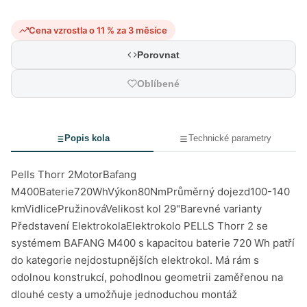
Cena vzrostla o 11 % za 3 měsíce
Porovnat
Oblíbené
Popis kola
Technické parametry
Pells Thorr 2MotorBafang
M400Baterie720WhVýkon80NmPrůměrný dojezd100-140
kmVidlicePružinováVelikost kol 29"Barevné varianty
Představení ElektrokolaElektrokolo PELLS Thorr 2 se
systémem BAFANG M400 s kapacitou baterie 720 Wh patří
do kategorie nejdostupnějších elektrokol. Má rám s
odolnou konstrukcí, pohodlnou geometrii zaměřenou na
dlouhé cesty a umožňuje jednoduchou montáž