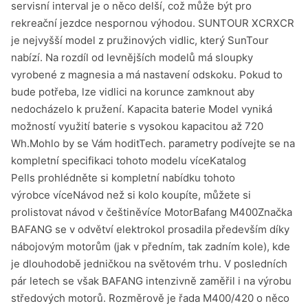
servisní interval je o něco delší, což může být pro
rekreační jezdce nespornou výhodou. SUNTOUR XCRXCR
je nejvyšší model z pružinových vidlic, který SunTour
nabízí. Na rozdíl od levnějších modelů má sloupky
vyrobené z magnesia a má nastavení odskoku. Pokud to
bude potřeba, lze vidlici na korunce zamknout aby
nedocházelo k pružení. Kapacita baterie Model vyniká
možností využití baterie s vysokou kapacitou až 720
Wh.Mohlo by se Vám hoditTech. parametry podívejte se na
kompletní specifikaci tohoto modelu víceKatalog
Pells prohlédněte si kompletní nabídku tohoto
výrobce víceNávod než si kolo koupíte, můžete si
prolistovat návod v češtiněvíce MotorBafang M400Značka
BAFANG se v odvětví elektrokol prosadila především díky
nábojovým motorům (jak v předním, tak zadním kole), kde
je dlouhodobě jedničkou na světovém trhu. V posledních
pár letech se však BAFANG intenzivně zaměřil i na výrobu
středových motorů. Rozměrově je řada M400/420 o něco