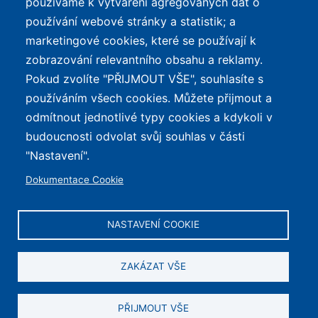
používáme k vytváření agregovaných dat o
mapa nabíjecích stanic z
používání webové stránky a statistik; a
celé ČR.
marketingové cookies, které se používají k
zobrazování relevantního obsahu a reklamy.
Pokud zvolíte "PŘIJMOUT VŠE", souhlasíte s
© 2026 e-Biker.cz
Obsah je chráněn autorským právem. Zobrazujeme reklamu.
používáním všech cookies. Můžete přijmout a
odmítnout jednotlivé typy cookies a kdykoli v
budoucnosti odvolat svůj souhlas v části
REKLAMA
"Nastavení".
Dokumentace Cookie
NASTAVENÍ COOKIE
ZAKÁZAT VŠE
PŘIJMOUT VŠE