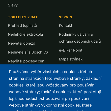
Slevy
TOP LISTY Z DAT
SERVIS
Přehled top listů
Kontakt
Nejlehčí elektrokola
Podmínky užívání a
ochrana osobních údajů
Největší dojezd
e-Biker Point
Nejlevnější s Bosch CX
Mapa stránek
Největší poklesy cen
Nejlepší poměr
Používáme výběr vlastních a cookies třetích
cena/výkon
stran na stránkách této webové stránky: základní
cookies, které jsou vyžadovány pro používání
O WEBU
webové stránky; funkční cookies, které poskytují
Průvodce světem
lepší jednoduchost používání při používání
elektrokol — recenze,
webové stránky; výkonnostní cookies, které
katalog, cyklostezky a