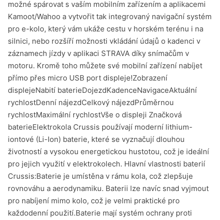
možné spárovat s vaším mobilním zařízením a aplikacemi
Kamoot/Wahoo a vytvořit tak integrovaný navigační systém
pro e-kolo, který vám ukáže cestu v horském terénu i na
silnici, nebo rozšíří možnosti vkládání údajů o kadenci v
záznamech jízdy v aplikaci STRAVA díky snímačům v
motoru. Kromě toho můžete své mobilní zařízení nabíjet
přímo přes micro USB port displeje!Zobrazení
displejeNabití baterieDojezdKadenceNavigaceAktuální
rychlostDenní nájezdCelkový nájezdPrůměrnou
rychlostMaximální rychlostVše o displeji Značková
baterieElektrokola Crussis používají moderní lithium-
iontové (Li-Ion) baterie, které se vyznačují dlouhou
životností a vysokou energetickou hustotou, což je ideální
pro jejich využití v elektrokolech. Hlavní vlastnosti baterií
Crussis:Baterie je umístěna v rámu kola, což zlepšuje
rovnováhu a aerodynamiku. Baterii lze navíc snad vyjmout
pro nabíjení mimo kolo, což je velmi praktické pro
každodenní použití.Baterie mají systém ochrany proti