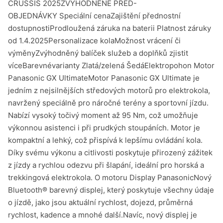
CRUSSIS 2025ZVÝHODNĚNÉ PŘED-
OBJEDNÁVKY Speciální cenaZajištění přednostní
dostupnostiProdloužená záruka na baterii Platnost záruky
od 1.4.2025Personalizace kolaMožnost vrácení či
výměnyZvýhodněný balíček služeb a doplňků zjistit
víceBarevnévarianty Zlatá/zelená ŠedáElektropohon Motor
Panasonic GX UltimateMotor Panasonic GX Ultimate je
jedním z nejsilnějších středových motorů pro elektrokola,
navržený speciálně pro náročné terény a sportovní jízdu.
Nabízí vysoký točivý moment až 95 Nm, což umožňuje
výkonnou asistenci i při prudkých stoupáních. Motor je
kompaktní a lehký, což přispívá k lepšímu ovládání kola.
Díky svému výkonu a citlivosti poskytuje přirozený zážitek
z jízdy a rychlou odezvu při šlapání, ideální pro horská a
trekkingová elektrokola. O motoru Display PanasonicNový
Bluetooth® barevný displej, který poskytuje všechny údaje
o jízdě, jako jsou aktuální rychlost, dojezd, průměrná
rychlost, kadence a mnohé další.Navíc, nový displej je