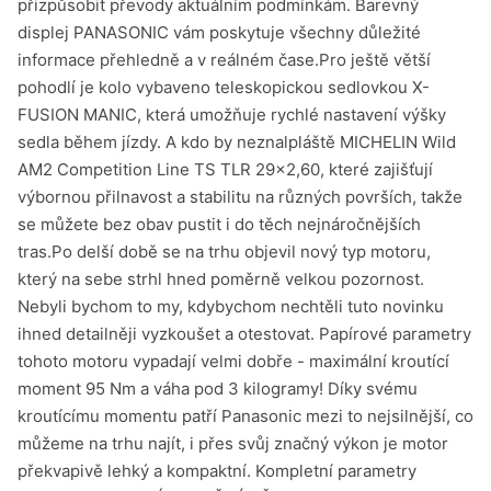
přizpůsobit převody aktuálním podmínkám. Barevný
displej PANASONIC vám poskytuje všechny důležité
informace přehledně a v reálném čase.Pro ještě větší
pohodlí je kolo vybaveno teleskopickou sedlovkou X-
FUSION MANIC, která umožňuje rychlé nastavení výšky
sedla během jízdy. A kdo by neznalpláště MICHELIN Wild
AM2 Competition Line TS TLR 29x2,60, které zajišťují
výbornou přilnavost a stabilitu na různých površích, takže
se můžete bez obav pustit i do těch nejnáročnějších
tras.Po delší době se na trhu objevil nový typ motoru,
který na sebe strhl hned poměrně velkou pozornost.
Nebyli bychom to my, kdybychom nechtěli tuto novinku
ihned detailněji vyzkoušet a otestovat. Papírové parametry
tohoto motoru vypadají velmi dobře - maximální kroutící
moment 95 Nm a váha pod 3 kilogramy! Díky svému
kroutícímu momentu patří Panasonic mezi to nejsilnější, co
můžeme na trhu najít, i přes svůj značný výkon je motor
překvapivě lehký a kompaktní. Kompletní parametry