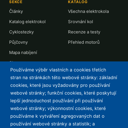
SEKCE
KATALOG
Články
Všechna elektrokola
Katalog elektrokol
Srovnání kol
Cyklostezky
Recenze a testy
Půjčovny
Přehled motorů
Mapa nabíjení
Slevy
Používáme výběr vlastních a cookies třetích
TOP LISTY Z DAT
SERVIS
stran na stránkách této webové stránky: základní
cookies, které jsou vyžadovány pro používání
Přehled top listů
Kontakt
webové stránky; funkční cookies, které poskytují
Nejlehčí elektrokola
Podmínky užívání a
lepší jednoduchost používání při používání
ochrana osobních údajů
Největší dojezd
webové stránky; výkonnostní cookies, které
e-Biker Point
používáme k vytváření agregovaných dat o
Nejlevnější s Bosch CX
používání webové stránky a statistik; a
Mapa stránek
Největší poklesy cen