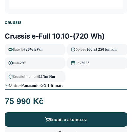
CRUSSIS
Crussis e-Full 10.10-(720 Wh)
720Wh Wh
100 až 250 km km
Baterie
Dojezd
29"
2025
Kola
Rok
95Nm Nm
Kroutící moment
Motor:
Panasonic GX Ultimate
75 990 Kč
Koupit u akumo.cz