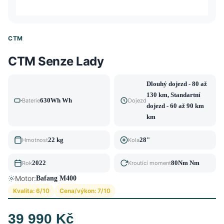
CTM
CTM Senze Lady
Dlouhý dojezd - 80 až
130 km, Standartní
630Wh Wh
Baterie
Dojezd
dojezd - 60 až 90 km
km
22 kg
28"
Hmotnost
Kola
2022
80Nm Nm
Rok
Kroutící moment
Motor:
Bafang M400
Kvalita: 6/10
Cena/výkon: 7/10
39 990 Kč