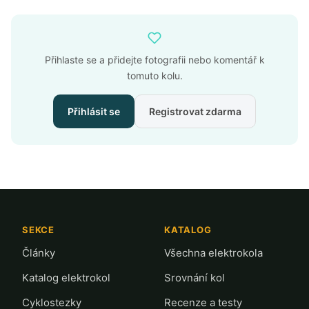
Přihlaste se a přidejte fotografii nebo komentář k
tomuto kolu.
Přihlásit se
Registrovat zdarma
SEKCE
KATALOG
Články
Všechna elektrokola
Katalog elektrokol
Srovnání kol
Cyklostezky
Recenze a testy