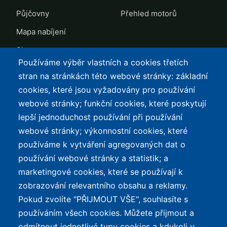
Půjčovny
Přehled motorů
Mapa nabíjení
Slevy
Používáme výběr vlastních a cookies třetích
TOP LISTY Z DAT
SERVIS
stran na stránkách této webové stránky: základní
cookies, které jsou vyžadovány pro používání
Přehled top listů
Kontakt
webové stránky; funkční cookies, které poskytují
Nejlehčí elektrokola
Podmínky užívání a
lepší jednoduchost používání při používání
ochrana osobních údajů
Největší dojezd
webové stránky; výkonnostní cookies, které
e-Biker Point
používáme k vytváření agregovaných dat o
Nejlevnější s Bosch CX
používání webové stránky a statistik; a
Mapa stránek
Největší poklesy cen
marketingové cookies, které se používají k
Nejlepší poměr
zobrazování relevantního obsahu a reklamy.
cena/výkon
Pokud zvolíte "PŘIJMOUT VŠE", souhlasíte s
používáním všech cookies. Můžete přijmout a
O WEBU
odmítnout jednotlivé typy cookies a kdykoli v