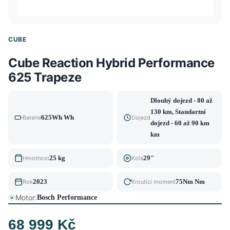
CUBE
Cube Reaction Hybrid Performance
625 Trapeze
Dlouhý dojezd - 80 až
130 km, Standartní
625Wh Wh
Baterie
Dojezd
dojezd - 60 až 90 km
km
25 kg
29"
Hmotnost
Kola
2023
75Nm Nm
Rok
Kroutící moment
Motor:
Bosch Performance
68 999 Kč