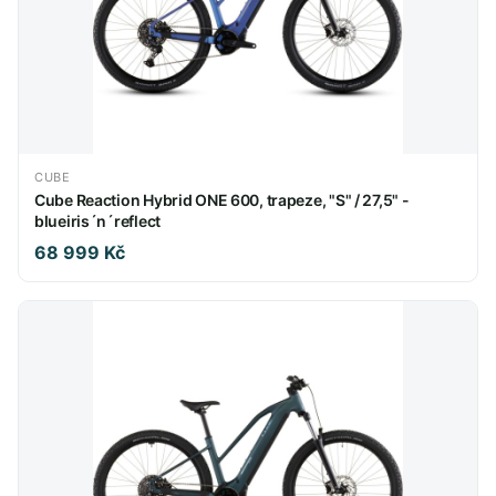
CUBE
Cube Reaction Hybrid ONE 600, trapeze, "S" / 27,5" -
blueiris´n´reflect
68 999 Kč