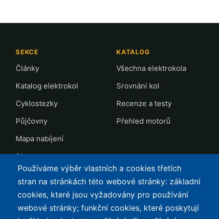
SEKCE
KATALOG
Články
Všechna elektrokola
Katalog elektrokol
Srovnání kol
Cyklostezky
Recenze a testy
Půjčovny
Přehled motorů
Mapa nabíjení
Slevy
Používáme výběr vlastních a cookies třetích
TOP LISTY Z DAT
SERVIS
stran na stránkách této webové stránky: základní
cookies, které jsou vyžadovány pro používání
Přehled top listů
Kontakt
webové stránky; funkční cookies, které poskytují
Nejlehčí elektrokola
Podmínky užívání a