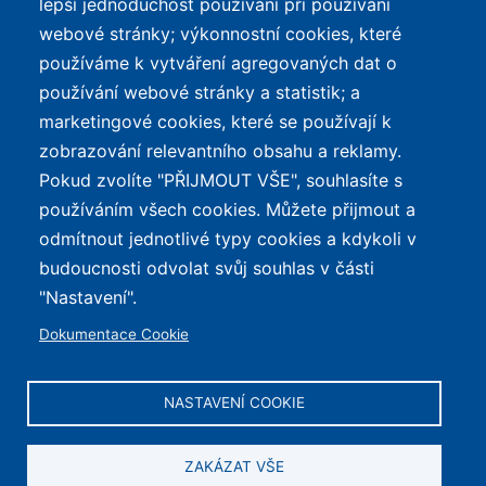
lepší jednoduchost používání při používání
ochrana osobních údajů
Největší dojezd
webové stránky; výkonnostní cookies, které
e-Biker Point
používáme k vytváření agregovaných dat o
Nejlevnější s Bosch CX
používání webové stránky a statistik; a
Mapa stránek
Největší poklesy cen
marketingové cookies, které se používají k
Nejlepší poměr
zobrazování relevantního obsahu a reklamy.
cena/výkon
Pokud zvolíte "PŘIJMOUT VŠE", souhlasíte s
používáním všech cookies. Můžete přijmout a
O WEBU
odmítnout jednotlivé typy cookies a kdykoli v
Průvodce světem
budoucnosti odvolat svůj souhlas v části
elektrokol — recenze,
✕
REKLAMA
"Nastavení".
katalog, cyklostezky a
Dokumentace Cookie
mapa nabíjecích stanic z
celé ČR.
NASTAVENÍ COOKIE
© 2026 e-Biker.cz
ZAKÁZAT VŠE
Obsah je chráněn autorským právem. Zobrazujeme reklamu.