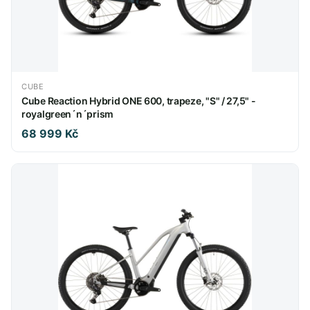
CUBE
Cube Reaction Hybrid ONE 600, trapeze, "S" / 27,5" -
royalgreen´n´prism
68 999 Kč