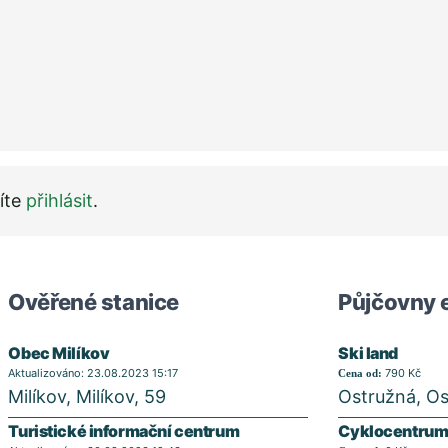
íte
přihlásit
.
Ověřené stanice
Půjčovny e
Obec Milíkov
Ski land
Aktualizováno: 23.08.2023 15:17
790 Kč
Cena od:
Milíkov, Milíkov, 59
Ostružná, Os
Turistické informační centrum
Cyklocentru