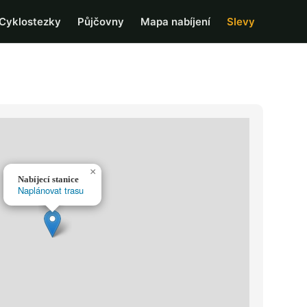
Cyklostezky
Půjčovny
Mapa nabíjení
Slevy
×
Nabíjecí stanice
Naplánovat trasu