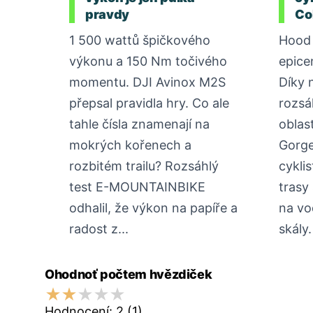
pravdy
Co
1 500 wattů špičkového
Hood 
výkonu a 150 Nm točivého
epice
momentu. DJI Avinox M2S
Díky 
přepsal pravidla hry. Co ale
rozsá
tahle čísla znamenají na
oblas
mokrých kořenech a
Gorge
rozbitém trailu? Rozsáhlý
cykli
test E-MOUNTAINBIKE
trasy
odhalil, že výkon na papíře a
na vo
radost z...
skály.
Ohodnoť počtem hvězdiček
Hodnocení:
2
(1)