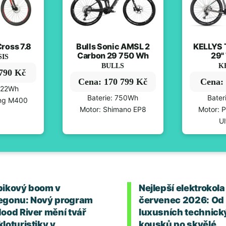
ross 7.8
Bulls Sonic AMSL 2
KELLYS 
Carbon 29 750 Wh
29"
SIS
BULLS
K
 790 Kč
Cena: 170 799 Kč
Cena: 
 522Wh
Baterie: 750Wh
Bater
ang M400
Motor: Shimano EP8
Motor: 
Ul
bikový boom v
Nejlepší elektrokola
egonu: Nový program
červenec 2026: Od
Hood River mění tvář
luxusních technick
loturistiky v
kousků po skvělé