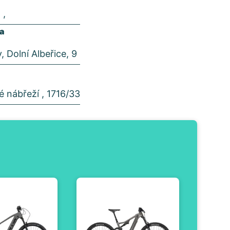
 ,
ta
 Dolní Albeřice, 9
é nábřeží , 1716/33