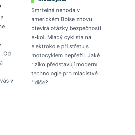
y
Smrtelná nehoda v
na
americkém Boise znovu
me
otevírá otázky bezpečnosti
a
e-kol. Mladý cyklista na
é
elektrokole při střetu s
d. Od
motocyklem nepřežil. Jaké
a
riziko představují moderní
technologie pro mladistvé
vás v
řidiče?