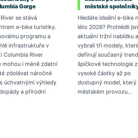
lumbia Gorge
městské společník
River se stává
Hledáte ideální e-bike 
ntrem e-bike turistiky.
léto 2026? Prohlédli js
novému programu a
aktuální tržní nabídku 
hlé infrastruktuře v
vybrali tři modely, kter
ti Columbia River
definují současný tren
 mohou i méně zdatní
špičkové technologie z
sté zdolávat náročné
vysoké částky až po
 s úchvatnými výhledy
dostupný model, který 
dopády a přírodní
městském provozu...