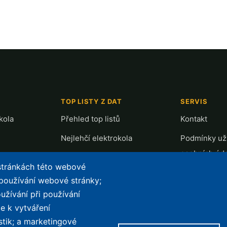
TOP LISTY Z DAT
SERVIS
kola
Přehled top listů
Kontakt
Nejlehčí elektrokola
Podmínky uží
osobních úd
Největší dojezd
 stránkách této webové
e-Biker Poin
Nejlevnější s Bosch CX
 používání webové stránky;
Mapa stráne
užívání při používání
Největší poklesy cen
e k vytváření
Nejlepší poměr cena/výkon
stik; a marketingové