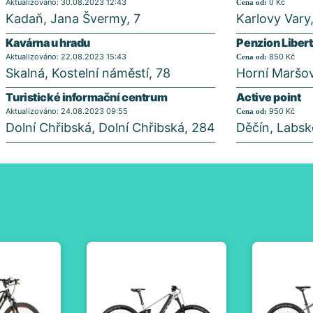
Aktualizováno: 30.08.2023 12:43
0 Kč
Cena od:
Kadaň, Jana Švermy, 7
Karlovy Vary,
Kavárna u hradu
Penzion Liber
Aktualizováno: 22.08.2023 15:43
850 Kč
Cena od:
Skalná, Kostelní náměstí, 78
Horní Maršov,
Turistické informační centrum
Active point
Aktualizováno: 24.08.2023 09:55
950 Kč
Cena od:
Dolní Chřibská, Dolní Chřibská, 284
Děčín, Labsk