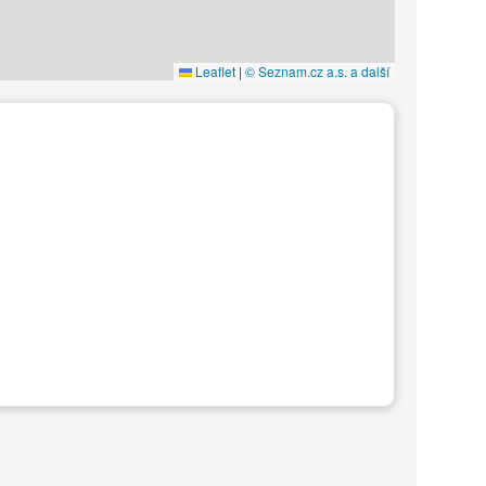
Leaflet
|
© Seznam.cz a.s. a další