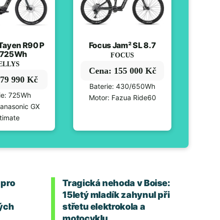
Tayen R90 P
Focus Jam² SL 8.7
 725Wh
FOCUS
ELLYS
Cena: 155 000 Kč
79 990 Kč
Baterie: 430/650Wh
ie: 725Wh
Motor: Fazua Ride60
Panasonic GX
timate
 pro
Tragická nehoda v Boise:
15letý mladík zahynul při
ých
střetu elektrokola a
motocyklu