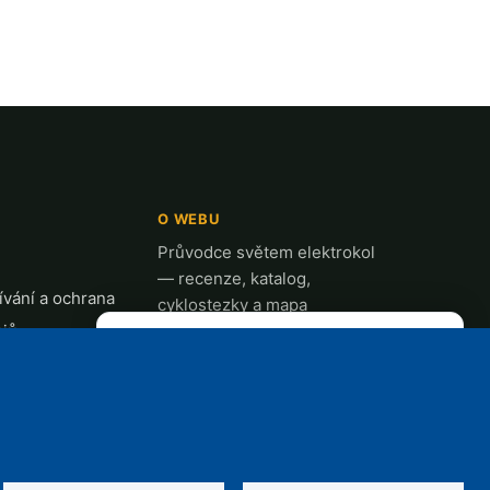
O WEBU
Průvodce světem elektrokol
— recenze, katalog,
vání a ochrana
cyklostezky a mapa
ajů
nabíjecích stanic z celé ČR.
✕
REKLAMA
t
k