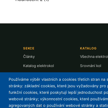
SEKCE
KATALOG
Články
Všechna elektro
Katalog elektrokol
Srovnání kol
Cyklostezky
Recenze a testy
Používáme výběr vlastních a cookies třetích stran na
Půjčovny
Přehled motorů
stránky: základní cookies, které jsou vyžadovány pro
funkční cookies, které poskytují lepší jednoduchost po
Mapa nabíjení
webové stránky; výkonnostní cookies, které používám
Slevy
agregovaných dat o používání webové stránky a stati