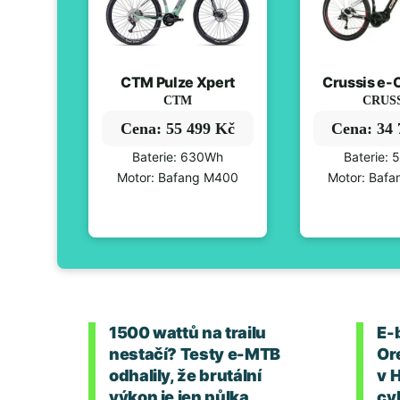
CTM Pulze Xpert
Crussis e-C
CTM
CRUS
Cena: 55 499 Kč
Cena: 34
Baterie: 630Wh
Baterie:
Motor: Bafang M400
Motor: Baf
1500 wattů na trailu
E-
nestačí? Testy e-MTB
Or
odhalily, že brutální
v 
výkon je jen půlka
cyk