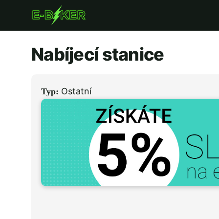
Přejít
k
hlavnímu
Nabíjecí stanice
obsahu
Ostatní
Typ: