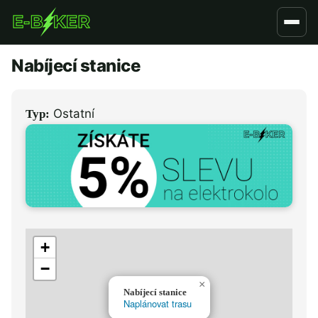
Přejít
k
hlavnímu
Nabíjecí stanice
obsahu
Ostatní
Typ:
+
−
×
Nabíjecí stanice
Naplánovat trasu