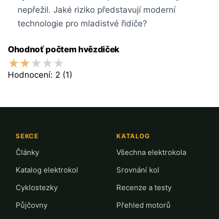
nepřežil. Jaké riziko představují moderní
technologie pro mladistvé řidiče?
Ohodnoť počtem hvězdiček
Hodnocení:
2
(1)
SEKCE
KATALOG
Články
Všechna elektrokola
Katalog elektrokol
Srovnání kol
Cyklostezky
Recenze a testy
Půjčovny
Přehled motorů