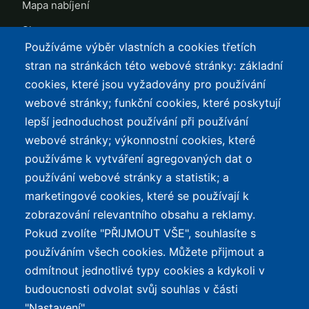
Mapa nabíjení
Slevy
Používáme výběr vlastních a cookies třetích
TOP LISTY Z DAT
SERVIS
stran na stránkách této webové stránky: základní
cookies, které jsou vyžadovány pro používání
Přehled top listů
Kontakt
webové stránky; funkční cookies, které poskytují
Nejlehčí elektrokola
Podmínky užívání a
lepší jednoduchost používání při používání
ochrana osobních údajů
Největší dojezd
webové stránky; výkonnostní cookies, které
e-Biker Point
používáme k vytváření agregovaných dat o
Nejlevnější s Bosch CX
používání webové stránky a statistik; a
Mapa stránek
Největší poklesy cen
marketingové cookies, které se používají k
Nejlepší poměr
zobrazování relevantního obsahu a reklamy.
cena/výkon
Pokud zvolíte "PŘIJMOUT VŠE", souhlasíte s
používáním všech cookies. Můžete přijmout a
O WEBU
odmítnout jednotlivé typy cookies a kdykoli v
Průvodce světem
budoucnosti odvolat svůj souhlas v části
elektrokol — recenze,
✕
REKLAMA
"Nastavení".