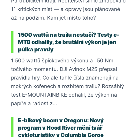
Pardubickém kraji. Ředitelství silnic zmapovalo
11 kritických míst — a opravy jsou plánované
až na podzim. Kam jet místo toho?
1500 wattů na trailu nestačí? Testy e-
MTB odhalily, že brutální výkon je jen
půlka pravdy
1 500 wattů špičkového výkonu a 150 Nm
točivého momentu. DJI Avinox M2S přepsal
pravidla hry. Co ale tahle čísla znamenají na
mokrých kořenech a rozbitém trailu? Rozsáhlý
test E-MOUNTAINBIKE odhalil, že výkon na
papíře a radost z...
E-bikový boom v Oregonu: Nový
program v Hood River mění tvář
cykloturistiky v Columbia Gorge