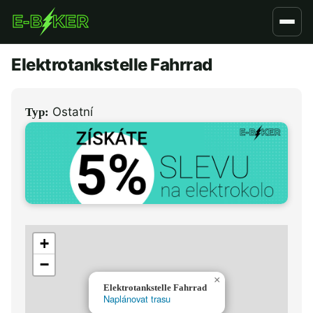
Přejít
k
hlavnímu
Elektrotankstelle Fahrrad
obsahu
Ostatní
Typ:
+
−
×
Elektrotankstelle Fahrrad
Naplánovat trasu