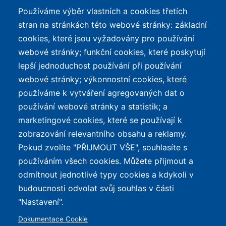
Používáme výběr vlastních a cookies třetích
TOP LISTY Z DAT
SERVIS
stran na stránkách této webové stránky: základní
cookies, které jsou vyžadovány pro používání
Přehled top listů
Kontakt
webové stránky; funkční cookies, které poskytují
Nejlehčí elektrokola
Podmínky užívání a
lepší jednoduchost používání při používání
ochrana osobních údajů
Největší dojezd
webové stránky; výkonnostní cookies, které
e-Biker Point
používáme k vytváření agregovaných dat o
Nejlevnější s Bosch CX
používání webové stránky a statistik; a
Mapa stránek
Největší poklesy cen
marketingové cookies, které se používají k
Nejlepší poměr
zobrazování relevantního obsahu a reklamy.
cena/výkon
Pokud zvolíte "PŘIJMOUT VŠE", souhlasíte s
používáním všech cookies. Můžete přijmout a
O WEBU
odmítnout jednotlivé typy cookies a kdykoli v
Průvodce světem
budoucnosti odvolat svůj souhlas v části
elektrokol — recenze,
✕
REKLAMA
"Nastavení".
katalog, cyklostezky a
Dokumentace Cookie
mapa nabíjecích stanic z