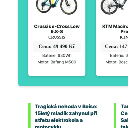
Crussis e-Cross Low
KTM Macin
9.8-S
Pr
CRUSSIS
KT
Cena: 49 490 Kč
Cena: 147
Baterie: 630Wh
Baterie:
Motor: Bafang M500
Motor: Bos
Tragická nehoda v Boise:
Ta
15letý mladík zahynul při
Ce
střetu elektrokola a
Sa
motocyklu
taj