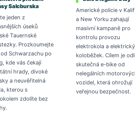
ásy Salcburska
Americké policie v Kalif
te jeden z
a New Yorku zahajují
ásnějších úseků
masivní kampaně pro
ské Tauernské
kontrolu provozu
stezky. Prozkoumejte
elektrokola a elektrick
 od Schwarzachu po
koloběžek. Cílem je odli
g, kde vás čekají
skutečná e-bike od
tátní hrady, divoké
nelegálních motorovýc
sky a neuvěřitelná
vozidel, která ohrožují
da, kterou s
veřejnou bezpečnost.
rokolem zdolíte bez
hy.