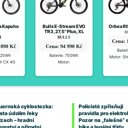
a Kapoho
Bulls E-Stream EVO
Orbea RI
o
TR3, 27,5" Plus, XL
O
M
BULLS
Cena: 
 890 Kč
Cena: 94 990 Kč
Bater
 625Wh
Baterie: 750Wh
Motor: S
ch CX 4G
Motor:
uernská cyklostezka:
Policisté zpřísňují
sta údolím řeky
pravidla pro elektro
lzach – hradní
Pozor na „falešné“ 
emství a přírodní
bike a legální třídy