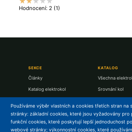
Hodnocení:
2
(1)
SEKCE
KATALOG
Články
Všechna elektro
Katalog elektrokol
Srovnání kol
Cyklostezky
Recenze a testy
Používáme výběr vlastních a cookies třetích stran na
Půjčovny
Přehled motorů
stránky: základní cookies, které jsou vyžadovány pro
funkční cookies, které poskytují lepší jednoduchost po
Mapa nabíjení
webové stránky; výkonnostní cookies, které používám