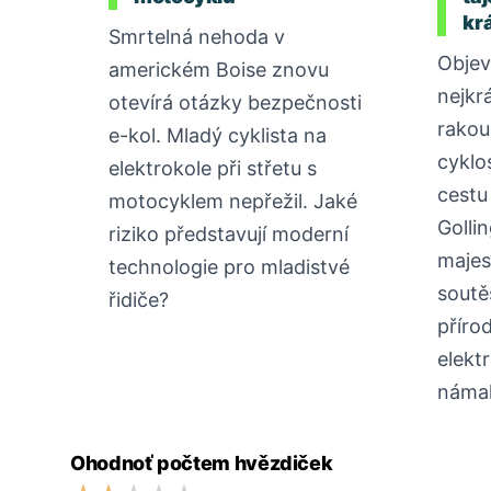
kr
Smrtelná nehoda v
Objev
americkém Boise znovu
nejkr
otevírá otázky bezpečnosti
rakou
e-kol. Mladý cyklista na
cyklo
elektrokole při střetu s
cestu
motocyklem nepřežil. Jaké
Gollin
riziko představují moderní
majes
technologie pro mladistvé
soutě
řidiče?
příro
elekt
náma
Ohodnoť počtem hvězdiček