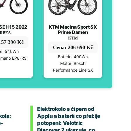
SE H15 2022
KTM Macina Sport SX
Prime Damen
RBEA
KTM
157 390 Kč
Cena: 206 690 Kč
ie: 540Wh
Baterie: 400Wh
himano EP8-RS
Motor: Bosch
Performance Line SX
Elektrokolo s čipem od
kola:
Applu a baterií co přežije
e-
potopení: Velotric
Discover 2 ukazuje, co