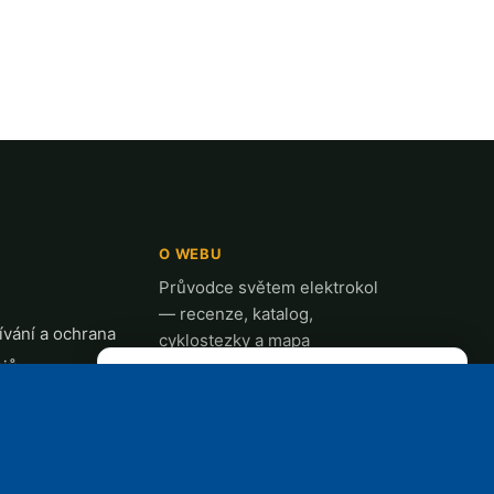
O WEBU
Průvodce světem elektrokol
— recenze, katalog,
vání a ochrana
cyklostezky a mapa
ajů
nabíjecích stanic z celé ČR.
✕
REKLAMA
t
k