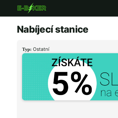
Přejít
k
hlavnímu
Nabíjecí stanice
obsahu
Ostatní
Typ: