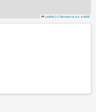
Leaflet
|
© Seznam.cz a.s. a další