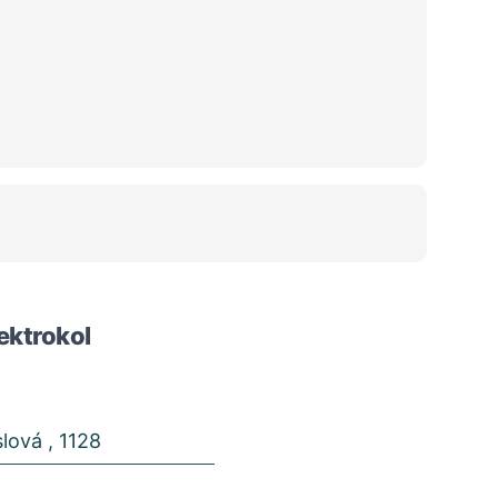
ektrokol
lová , 1128