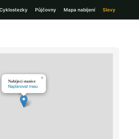
Cyklostezky
Půjčovny
Mapa nabíjení
Slevy
×
Nabíjecí stanice
Naplánovat trasu