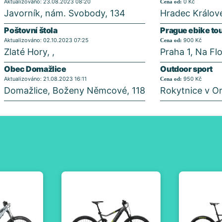
Aktualizováno: 23.08.2023 08:20
0 Kč
Cena od:
Javorník, nám. Svobody, 134
Hradec Králov
Poštovní štola
Prague ebike to
Aktualizováno: 02.10.2023 07:25
900 Kč
Cena od:
Zlaté Hory, ,
Praha 1, Na Fl
Obec Domažlice
Outdoor sport
Aktualizováno: 21.08.2023 16:11
950 Kč
Cena od:
Domažlice, Boženy Němcové, 118
Rokytnice v Or