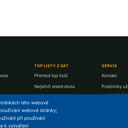
TOP LISTY Z DAT
SERVIS
kola
Přehled top listů
Kontakt
Nejlehčí elektrokola
Podmínky uží
osobních úd
Největší dojezd
 stránkách této webové
e-Biker Poin
Nejlevnější s Bosch CX
 používání webové stránky;
Mapa stráne
užívání při používání
Největší poklesy cen
e k vytváření