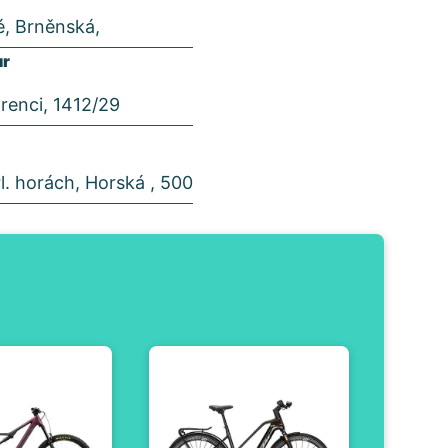
é, Brněnská,
ur
orenci, 1412/29
l. horách, Horská , 500