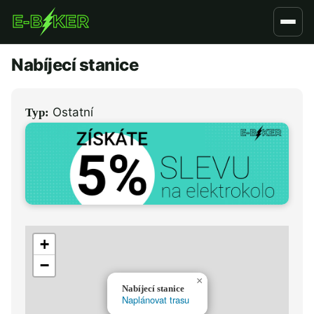
Přejít
k
hlavnímu
Nabíjecí stanice
obsahu
Ostatní
Typ:
+
−
×
Nabíjecí stanice
Naplánovat trasu