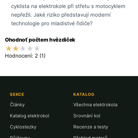
cyklista na elektrokole při střetu s motocyklem
nepřežil. Jaké riziko představují moderní
technologie pro mladistvé řidiče?
Ohodnoť počtem hvězdiček
Hodnocení:
2
(1)
SEKCE
KATALOG
Články
Všechna elektrokola
Katalog elektrokol
Srovnání kol
Cyklostezky
Recenze a testy
Půjčovny
Přehled motorů