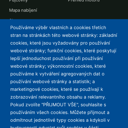
Mapa nabíjení
Slevy
Používáme výběr vlastních a cookies třetích
TOP LISTY Z DAT
SERVIS
stran na stránkách této webové stránky: základní
cookies, které jsou vyžadovány pro používání
Přehled top listů
Kontakt
webové stránky; funkční cookies, které poskytují
Nejlehčí elektrokola
Podmínky užívání a
lepší jednoduchost používání při používání
ochrana osobních údajů
Největší dojezd
webové stránky; výkonnostní cookies, které
e-Biker Point
používáme k vytváření agregovaných dat o
Nejlevnější s Bosch CX
používání webové stránky a statistik; a
Mapa stránek
Největší poklesy cen
marketingové cookies, které se používají k
Nejlepší poměr
zobrazování relevantního obsahu a reklamy.
cena/výkon
Pokud zvolíte "PŘIJMOUT VŠE", souhlasíte s
používáním všech cookies. Můžete přijmout a
O WEBU
odmítnout jednotlivé typy cookies a kdykoli v
Průvodce světem
budoucnosti odvolat svůj souhlas v části