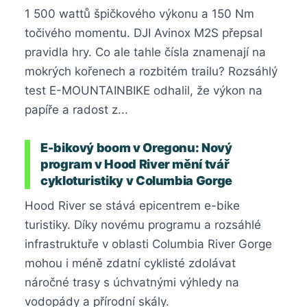
1 500 wattů špičkového výkonu a 150 Nm
točivého momentu. DJI Avinox M2S přepsal
pravidla hry. Co ale tahle čísla znamenají na
mokrých kořenech a rozbitém trailu? Rozsáhlý
test E-MOUNTAINBIKE odhalil, že výkon na
papíře a radost z...
E-bikový boom v Oregonu: Nový
program v Hood River mění tvář
cykloturistiky v Columbia Gorge
Hood River se stává epicentrem e-bike
turistiky. Díky novému programu a rozsáhlé
infrastruktuře v oblasti Columbia River Gorge
mohou i méně zdatní cyklisté zdolávat
náročné trasy s úchvatnými výhledy na
vodopády a přírodní skály.