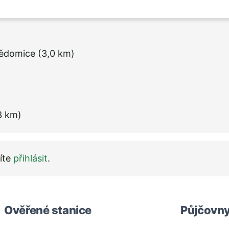
ědomice
(3,0 km)
3 km)
íte
přihlásit
.
Ověřené stanice
Půjčovny