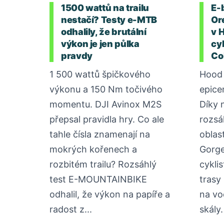
1500 wattů na trailu
E-
nestačí? Testy e-MTB
Or
odhalily, že brutální
v 
výkon je jen půlka
cyk
pravdy
Co
1 500 wattů špičkového
Hood 
výkonu a 150 Nm točivého
epice
momentu. DJI Avinox M2S
Díky 
přepsal pravidla hry. Co ale
rozsá
tahle čísla znamenají na
oblas
mokrých kořenech a
Gorge
rozbitém trailu? Rozsáhlý
cykli
test E-MOUNTAINBIKE
trasy
odhalil, že výkon na papíře a
na vo
radost z...
skály.