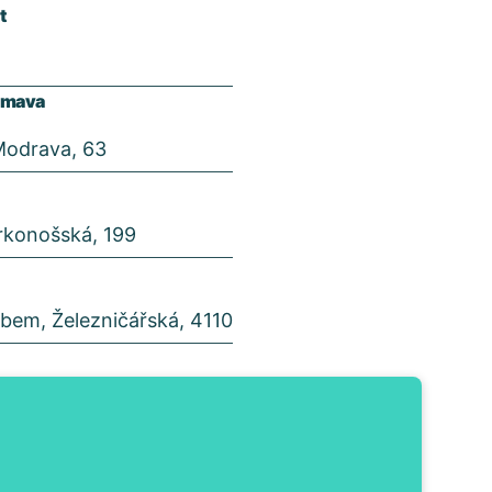
t
umava
Modrava, 63
Krkonošská, 199
abem, Železničářská, 4110