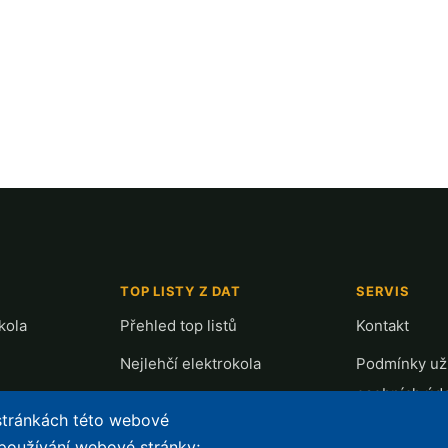
TOP LISTY Z DAT
SERVIS
kola
Přehled top listů
Kontakt
Nejlehčí elektrokola
Podmínky uží
osobních úd
Největší dojezd
 stránkách této webové
e-Biker Poin
Nejlevnější s Bosch CX
 používání webové stránky;