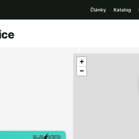
Články
Katalog
ice
+
−