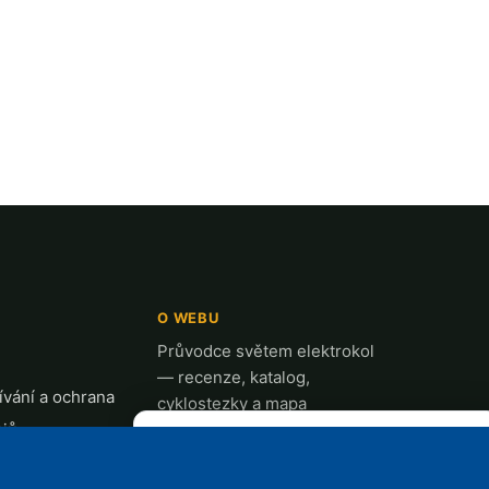
O WEBU
Průvodce světem elektrokol
— recenze, katalog,
vání a ochrana
cyklostezky a mapa
ajů
nabíjecích stanic z celé ČR.
✕
REKLAMA
t