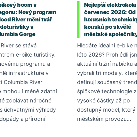
bikový boom v
Nejlepší elektrokola
egonu: Nový program
červenec 2026: Od
Hood River mění tvář
luxusních technick
loturistiky v
kousků po skvělé
lumbia Gorge
městské společník
River se stává
Hledáte ideální e-bike 
ntrem e-bike turistiky.
léto 2026? Prohlédli js
novému programu a
aktuální tržní nabídku 
hlé infrastruktuře v
vybrali tři modely, kter
ti Columbia River
definují současný tren
 mohou i méně zdatní
špičkové technologie z
sté zdolávat náročné
vysoké částky až po
 s úchvatnými výhledy
dostupný model, který 
dopády a přírodní
městském provozu...