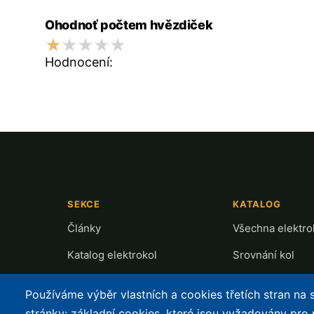
Ohodnoť počtem hvězdiček
Hodnocení:
SEKCE
KATALOG
Články
Všechna elektro
Katalog elektrokol
Srovnání kol
Cyklostezky
Recenze a testy
Používáme výběr vlastních a cookies třetích stran na
Půjčovny
Přehled motorů
stránky: základní cookies, které jsou vyžadovány pro