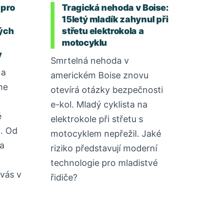
 pro
Tragická nehoda v Boise:
15letý mladík zahynul při
ých
střetu elektrokola a
motocyklu
y
Smrtelná nehoda v
na
americkém Boise znovu
me
otevírá otázky bezpečnosti
a
e-kol. Mladý cyklista na
é
elektrokole při střetu s
d. Od
motocyklem nepřežil. Jaké
a
riziko představují moderní
technologie pro mladistvé
vás v
řidiče?