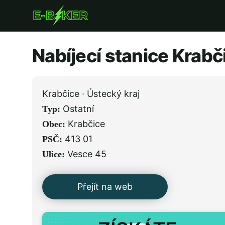
Přejít
k
hlavnímu
Nabíjecí stanice Krabč
obsahu
Krabčice · Ústecký kraj
Ostatní
Typ:
Krabčice
Obec:
413 01
PSČ:
Vesce 45
Ulice:
Přejít na web