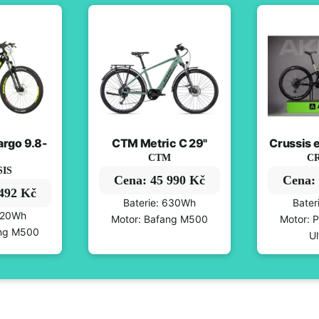
argo 9.8-
CTM Metric C 29"
Crussis 
CTM
CR
SIS
Cena: 45 990 Kč
Cena: 
 492 Kč
Baterie: 630Wh
Bater
 720Wh
Motor: Bafang M500
Motor: 
ang M500
Ul