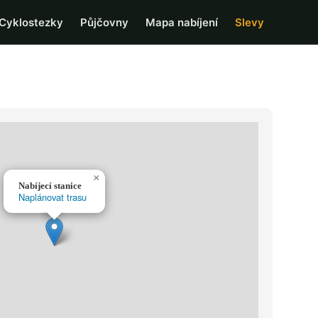
Cyklostezky
Půjčovny
Mapa nabíjení
Slevy
×
Nabíjecí stanice
Naplánovat trasu