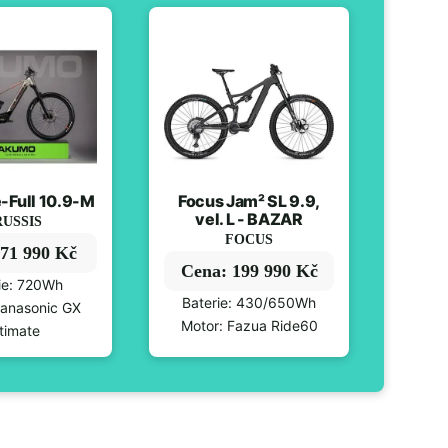
e-Full 10.9-M
Focus Jam² SL 9.9,
vel. L - BAZAR
USSIS
FOCUS
71 990 Kč
Cena: 199 990 Kč
ie: 720Wh
Baterie: 430/650Wh
Panasonic GX
Motor: Fazua Ride60
timate