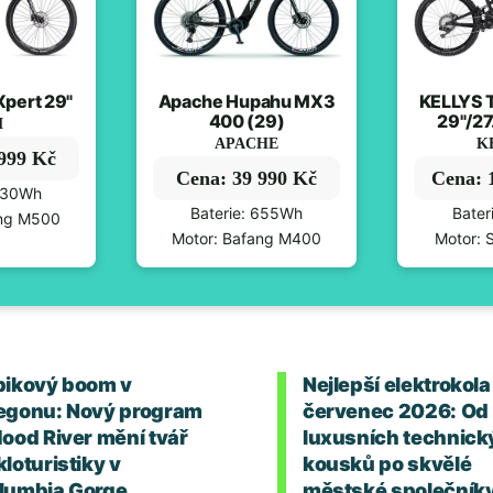
pert 29"
Apache Hupahu MX3
KELLYS T
400 (29)
29"/27
M
APACHE
K
 999 Kč
Cena: 39 990 Kč
Cena: 
 630Wh
Baterie: 655Wh
Bater
ang M500
Motor: Bafang M400
Motor: 
bikový boom v
Nejlepší elektrokola
egonu: Nový program
červenec 2026: Od
Hood River mění tvář
luxusních technick
loturistiky v
kousků po skvělé
lumbia Gorge
městské společník