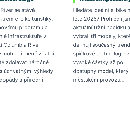
River se stává
Hledáte ideální e-bike 
ntrem e-bike turistiky.
léto 2026? Prohlédli js
novému programu a
aktuální tržní nabídku 
hlé infrastruktuře v
vybrali tři modely, kter
ti Columbia River
definují současný tren
 mohou i méně zdatní
špičkové technologie z
sté zdolávat náročné
vysoké částky až po
 s úchvatnými výhledy
dostupný model, který 
dopády a přírodní
městském provozu...