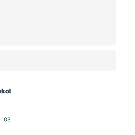
okol
 103