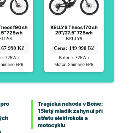
heos f90 sh
KELLYS Theos f70 sh
.5" 725wh
29"/27.5" 725wh
ELLYS
KELLYS
167 990 Kč
Cena: 149 990 Kč
ie: 725Wh
Baterie: 725Wh
Shimano EP8
Motor: Shimano EP8
 pro
Tragická nehoda v Boise:
15letý mladík zahynul při
ých
střetu elektrokola a
motocyklu
y