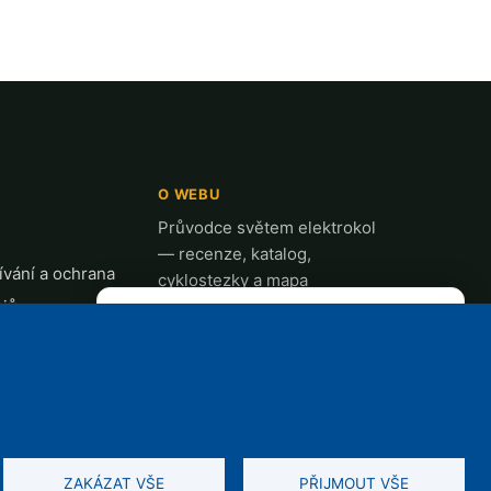
O WEBU
Průvodce světem elektrokol
— recenze, katalog,
vání a ochrana
cyklostezky a mapa
ajů
nabíjecích stanic z celé ČR.
✕
REKLAMA
t
k
ZAKÁZAT VŠE
PŘIJMOUT VŠE