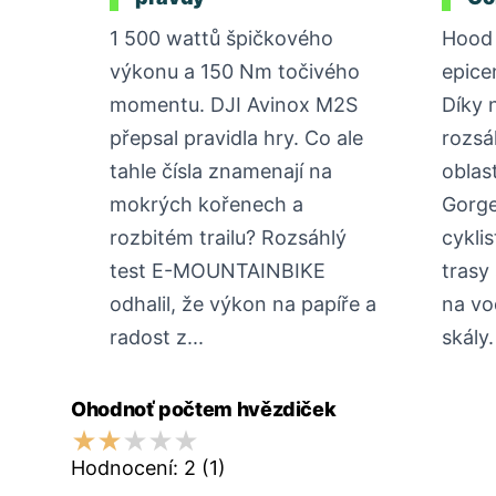
1 500 wattů špičkového
Hood 
výkonu a 150 Nm točivého
epice
momentu. DJI Avinox M2S
Díky 
přepsal pravidla hry. Co ale
rozsá
tahle čísla znamenají na
oblas
mokrých kořenech a
Gorge
rozbitém trailu? Rozsáhlý
cykli
test E-MOUNTAINBIKE
trasy
odhalil, že výkon na papíře a
na vo
radost z...
skály.
Ohodnoť počtem hvězdiček
Hodnocení:
2
(1)