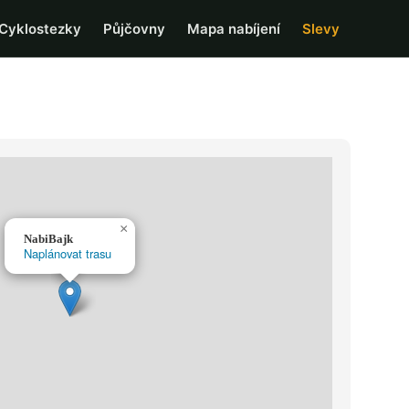
Cyklostezky
Půjčovny
Mapa nabíjení
Slevy
×
NabiBajk
Naplánovat trasu