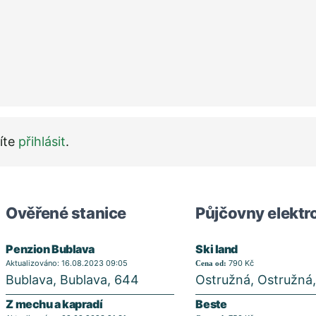
íte
přihlásit
.
Ověřené stanice
Půjčovny elektr
Penzion Bublava
Ski land
Aktualizováno: 16.08.2023 09:05
790 Kč
Cena od:
Bublava, Bublava, 644
Ostružná, Ostružná,
Z mechu a kapradí
Beste