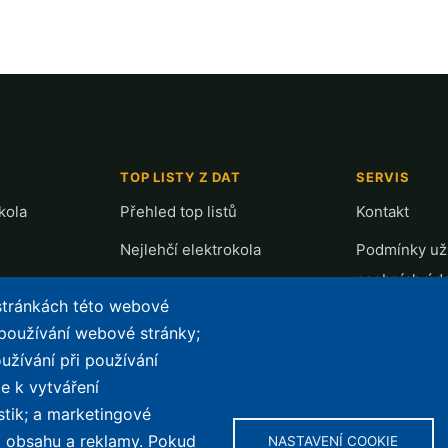
TOP LISTY Z DAT
SERVIS
kola
Přehled top listů
Kontakt
Nejlehčí elektrokola
Podmínky uží
osobních úd
Největší dojezd
 stránkách této webové
e-Biker Poin
Nejlevnější s Bosch CX
 používání webové stránky;
Mapa stráne
užívání při používání
Největší poklesy cen
e k vytváření
Nejlepší poměr cena/výkon
stik; a marketingové
ho obsahu a reklamy. Pokud
NASTAVENÍ COOKIE