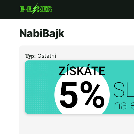
Přejít
k
hlavnímu
NabiBajk
obsahu
Ostatní
Typ: