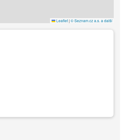
Leaflet
|
© Seznam.cz a.s. a další