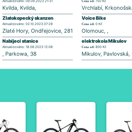
Aktualizováno: 09.09.2023 21:31
750 Kč
Cena od:
Kvilda, Kvilda,
Vrchlabí, Krkonošsk
Zlatokopecký skanzen
Voice Bike
Aktualizováno: 02.10.2023 07:28
0 Kč
Cena od:
Zlaté Hory, Ondřejovice, 281
Olomouc, ,
Nabíjecí stanice
elektrokola Mikulov
Aktualizováno: 18.08.2023 12:08
800 Kč
Cena od:
, Parkowa, 38
Mikulov, Pavlovská,