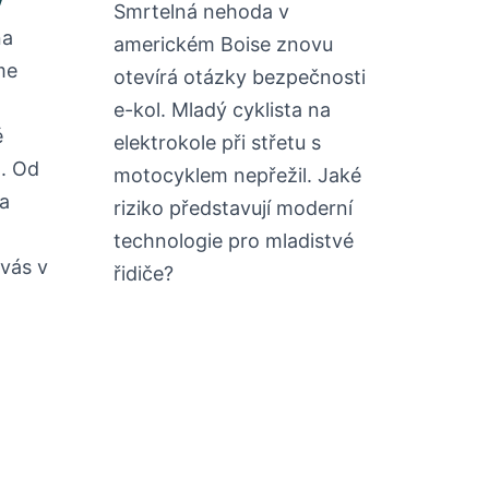
Smrtelná nehoda v
na
americkém Boise znovu
me
otevírá otázky bezpečnosti
a
e-kol. Mladý cyklista na
é
elektrokole při střetu s
d. Od
motocyklem nepřežil. Jaké
a
riziko představují moderní
technologie pro mladistvé
vás v
řidiče?