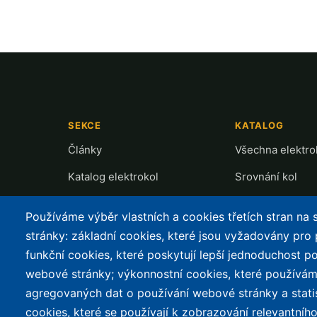
SEKCE
KATALOG
Články
Všechna elektro
Katalog elektrokol
Srovnání kol
Cyklostezky
Recenze a testy
Používáme výběr vlastních a cookies třetích stran na
Půjčovny
Přehled motorů
stránky: základní cookies, které jsou vyžadovány pro
funkční cookies, které poskytují lepší jednoduchost po
Mapa nabíjení
webové stránky; výkonnostní cookies, které používám
Slevy
agregovaných dat o používání webové stránky a stati
cookies, které se používají k zobrazování relevantní