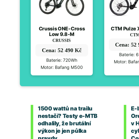
Crussis ONE-Cross
CTM Pulze X
Low 9.8-M
CT
CRUSSIS
Cena: 52
Cena: 52 490 Kč
Baterie:
Baterie: 720Wh
Motor: Baf
Motor: Bafang M500
1500 wattů na trailu
E-
nestačí? Testy e-MTB
Or
odhalily, že brutální
v 
výkon je jen půlka
cyk
pravdy
Co