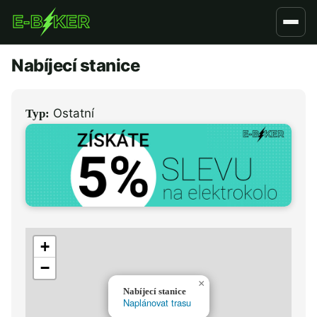
Přejít
k
hlavnímu
Nabíjecí stanice
obsahu
Ostatní
Typ:
+
−
×
Nabíjecí stanice
Naplánovat trasu