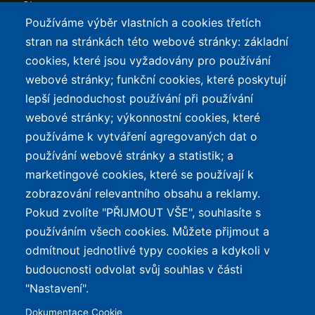
Slevy
Používáme výběr vlastních a cookies třetích
TOP LISTY Z DAT
SERVIS
stran na stránkách této webové stránky: základní
cookies, které jsou vyžadovány pro používání
Přehled top listů
Kontakt
webové stránky; funkční cookies, které poskytují
Nejlehčí elektrokola
Podmínky užívání a
lepší jednoduchost používání při používání
ochrana osobních údajů
Největší dojezd
webové stránky; výkonnostní cookies, které
e-Biker Point
používáme k vytváření agregovaných dat o
Nejlevnější s Bosch CX
používání webové stránky a statistik; a
Mapa stránek
Největší poklesy cen
marketingové cookies, které se používají k
Nejlepší poměr
zobrazování relevantního obsahu a reklamy.
cena/výkon
Pokud zvolíte "PŘIJMOUT VŠE", souhlasíte s
používáním všech cookies. Můžete přijmout a
O WEBU
odmítnout jednotlivé typy cookies a kdykoli v
Průvodce světem
budoucnosti odvolat svůj souhlas v části
elektrokol — recenze,
✕
REKLAMA
"Nastavení".
katalog, cyklostezky a
Dokumentace Cookie