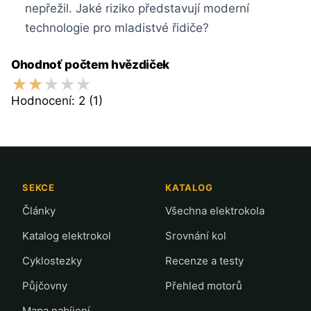
nepřežil. Jaké riziko představují moderní
technologie pro mladistvé řidiče?
Ohodnoť počtem hvězdiček
Hodnocení:
2
(1)
SEKCE
KATALOG
Články
Všechna elektrokola
Katalog elektrokol
Srovnání kol
Cyklostezky
Recenze a testy
Půjčovny
Přehled motorů
Mapa nabíjení