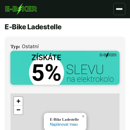
Přejít
k
hlavnímu
E-Bike Ladestelle
obsahu
Ostatní
Typ:
+
−
×
E-Bike Ladestelle
Naplánovat trasu