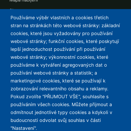
Slevy
Používáme výběr vlastních a cookies třetích
TOP LISTY Z DAT
SERVIS
stran na stránkách této webové stránky: základní
cookies, které jsou vyžadovány pro používání
Přehled top listů
Kontakt
webové stránky; funkční cookies, které poskytují
Nejlehčí elektrokola
Podmínky užívání a
lepší jednoduchost používání při používání
ochrana osobních údajů
Největší dojezd
webové stránky; výkonnostní cookies, které
e-Biker Point
používáme k vytváření agregovaných dat o
Nejlevnější s Bosch CX
používání webové stránky a statistik; a
Mapa stránek
Největší poklesy cen
marketingové cookies, které se používají k
Nejlepší poměr
zobrazování relevantního obsahu a reklamy.
cena/výkon
Pokud zvolíte "PŘIJMOUT VŠE", souhlasíte s
používáním všech cookies. Můžete přijmout a
O WEBU
odmítnout jednotlivé typy cookies a kdykoli v
Průvodce světem
budoucnosti odvolat svůj souhlas v části
elektrokol — recenze,
✕
REKLAMA
"Nastavení".