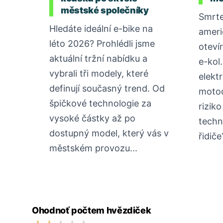
městské společníky
Smrte
Hledáte ideální e-bike na
ameri
léto 2026? Prohlédli jsme
oteví
aktuální tržní nabídku a
e-kol
vybrali tři modely, které
elektr
definují současný trend. Od
motoc
špičkové technologie za
rizik
vysoké částky až po
techn
dostupný model, který vás v
řidiče
městském provozu...
Ohodnoť počtem hvězdiček