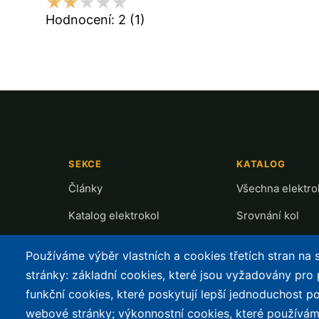
Hodnocení:
2
(1)
SEKCE
KATALOG
Články
Všechna elektro
Katalog elektrokol
Srovnání kol
Cyklostezky
Recenze a testy
Používáme výběr vlastních a cookies třetích stran na
Půjčovny
Přehled motorů
stránky: základní cookies, které jsou vyžadovány pro
funkční cookies, které poskytují lepší jednoduchost po
Mapa nabíjení
webové stránky; výkonnostní cookies, které používám