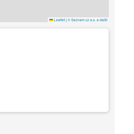
Leaflet
|
© Seznam.cz a.s. a další