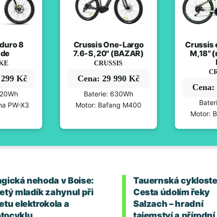
duro 8
Crussis One-Largo
Crussis 
ide
7.6-S, 20" (BAZAR)
M,18" 
IKE
CRUSSIS
CR
 299 Kč
Cena: 29 990 Kč
Cena: 
 720Wh
Baterie: 630Wh
Bater
ha PW-X3
Motor: Bafang M400
Motor: 
agická nehoda v Boise:
Tauernská cykloste
letý mladík zahynul při
Cesta údolím řeky
etu elektrokola a
Salzach – hradní
tocyklu
tajemství a přírodní