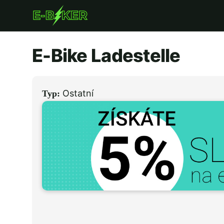
Přejít
k
hlavnímu
E-Bike Ladestelle
obsahu
Ostatní
Typ: