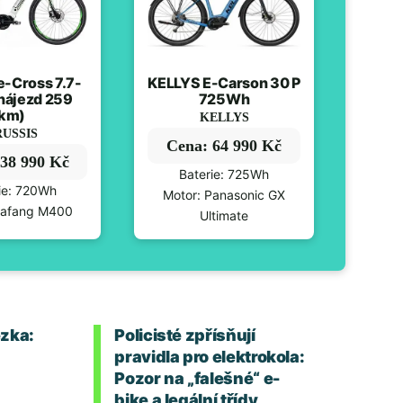
e-Cross 7.7-
KELLYS E-Carson 30 P
(nájezd 259
725Wh
km)
KELLYS
USSIS
Cena: 64 990 Kč
38 990 Kč
Baterie: 725Wh
ie: 720Wh
Motor: Panasonic GX
Bafang M400
Ultimate
zka:
Policisté zpřísňují
pravidla pro elektrokola:
Pozor na „falešné“ e-
bike a legální třídy