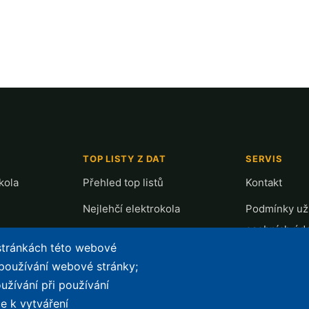
TOP LISTY Z DAT
SERVIS
kola
Přehled top listů
Kontakt
Nejlehčí elektrokola
Podmínky uží
osobních úd
Největší dojezd
 stránkách této webové
e-Biker Poin
Nejlevnější s Bosch CX
 používání webové stránky;
Mapa stráne
užívání při používání
Největší poklesy cen
e k vytváření