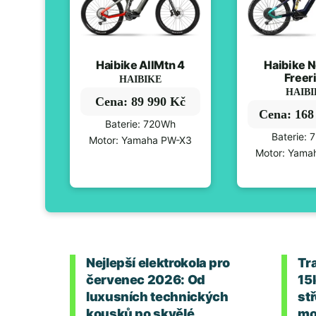
Haibike AllMtn 4
Haibike N
Freer
HAIBIKE
HAIB
Cena: 89 990 Kč
Cena: 168
Baterie: 720Wh
Baterie:
Motor: Yamaha PW-X3
Motor: Yama
Nejlepší elektrokola pro
Tr
červenec 2026: Od
15
luxusních technických
stř
kousků po skvělé
mo