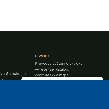
O WEBU
Průvodce světem elektrokol
— recenze, katalog,
vání a ochrana
cyklostezky a mapa
ajů
nabíjecích stanic z celé ČR.
✕
REKLAMA
t
k