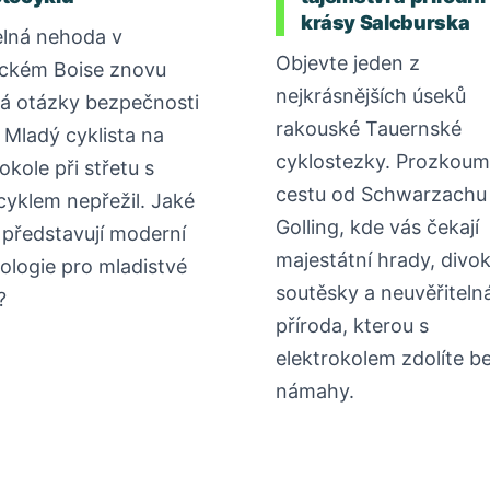
krásy Salcburska
lná nehoda v
Objevte jeden z
ckém Boise znovu
nejkrásnějších úseků
rá otázky bezpečnosti
rakouské Tauernské
. Mladý cyklista na
cyklostezky. Prozkoum
okole při střetu s
cestu od Schwarzachu
yklem nepřežil. Jaké
Golling, kde vás čekají
o představují moderní
majestátní hrady, divo
ologie pro mladistvé
soutěsky a neuvěřiteln
?
příroda, kterou s
elektrokolem zdolíte b
námahy.