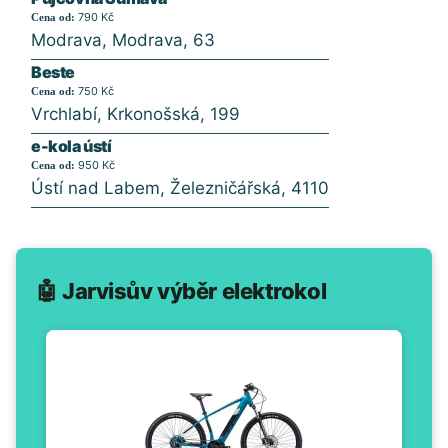
790 Kč
Cena od:
Modrava, Modrava, 63
Beste
750 Kč
Cena od:
Vrchlabí, Krkonošská, 199
e-kola ústí
950 Kč
Cena od:
Ústí nad Labem, Železničářská, 4110
🤖 Jarvisův výběr elektrokol