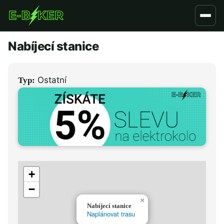
Přejít
k
hlavnímu
Nabíjecí stanice
obsahu
Ostatní
Typ:
+
−
×
Nabíjecí stanice
Naplánovat trasu