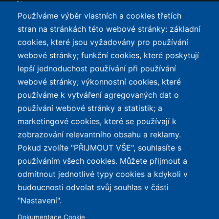
Slevy
Používáme výběr vlastních a cookies třetích
TOP LISTY Z DAT
SERVIS
stran na stránkách této webové stránky: základní
cookies, které jsou vyžadovány pro používání
Přehled top listů
Kontakt
webové stránky; funkční cookies, které poskytují
Nejlehčí elektrokola
Podmínky užívání a
lepší jednoduchost používání při používání
ochrana osobních údajů
Největší dojezd
webové stránky; výkonnostní cookies, které
e-Biker Point
používáme k vytváření agregovaných dat o
Nejlevnější s Bosch CX
používání webové stránky a statistik; a
Mapa stránek
Největší poklesy cen
marketingové cookies, které se používají k
Nejlepší poměr
zobrazování relevantního obsahu a reklamy.
cena/výkon
Pokud zvolíte "PŘIJMOUT VŠE", souhlasíte s
používáním všech cookies. Můžete přijmout a
O WEBU
odmítnout jednotlivé typy cookies a kdykoli v
Průvodce světem
budoucnosti odvolat svůj souhlas v části
elektrokol — recenze,
✕
REKLAMA
"Nastavení".
katalog, cyklostezky a
Dokumentace Cookie