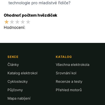
technologie pro mladistvé řidiče?
Ohodnoť počtem hvězdiček
Hodnocení:
SEKCE
KATALOG
Články
Všechna elektrokola
Katalog elektrokol
Srovnání kol
Cyklostezky
Recenze a testy
Půjčovny
Přehled motorů
Mapa nabíjení