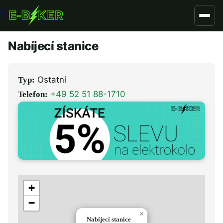
Přejít
k
hlavnímu
Nabíjecí stanice
obsahu
Ostatní
Typ:
+49 52 51 88-1710
Telefon:
+
−
×
Nabíjecí stanice