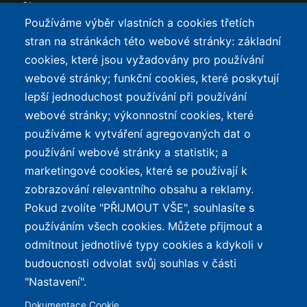
Slevy
Používáme výběr vlastních a cookies třetích
TOP LISTY Z DAT
SERVIS
stran na stránkách této webové stránky: základní
cookies, které jsou vyžadovány pro používání
Přehled top listů
Kontakt
webové stránky; funkční cookies, které poskytují
Nejlehčí elektrokola
Podmínky užívání a
lepší jednoduchost používání při používání
ochrana osobních údajů
Největší dojezd
webové stránky; výkonnostní cookies, které
e-Biker Point
používáme k vytváření agregovaných dat o
Nejlevnější s Bosch CX
používání webové stránky a statistik; a
Mapa stránek
Největší poklesy cen
marketingové cookies, které se používají k
Nejlepší poměr
zobrazování relevantního obsahu a reklamy.
cena/výkon
Pokud zvolíte "PŘIJMOUT VŠE", souhlasíte s
používáním všech cookies. Můžete přijmout a
O WEBU
odmítnout jednotlivé typy cookies a kdykoli v
Průvodce světem
budoucnosti odvolat svůj souhlas v části
elektrokol — recenze,
✕
REKLAMA
"Nastavení".
katalog, cyklostezky a
Dokumentace Cookie