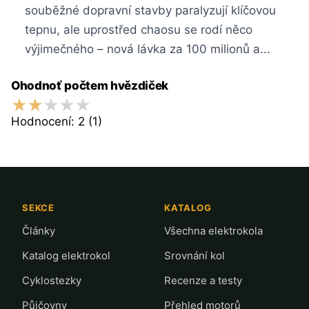
souběžné dopravní stavby paralyzují klíčovou
tepnu, ale uprostřed chaosu se rodí něco
výjimečného – nová lávka za 100 milionů a...
Ohodnoť počtem hvězdiček
Hodnocení:
2
(1)
SEKCE
KATALOG
Články
Všechna elektrokola
Katalog elektrokol
Srovnání kol
Cyklostezky
Recenze a testy
Půjčovny
Přehled motorů