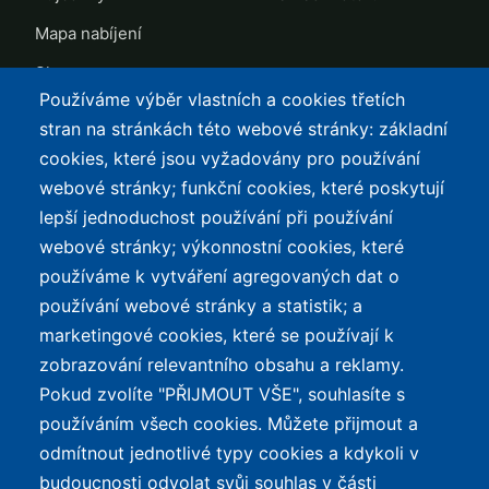
Mapa nabíjení
Slevy
Používáme výběr vlastních a cookies třetích
TOP LISTY Z DAT
SERVIS
stran na stránkách této webové stránky: základní
cookies, které jsou vyžadovány pro používání
Přehled top listů
Kontakt
webové stránky; funkční cookies, které poskytují
Nejlehčí elektrokola
Podmínky užívání a
lepší jednoduchost používání při používání
ochrana osobních údajů
Největší dojezd
webové stránky; výkonnostní cookies, které
e-Biker Point
používáme k vytváření agregovaných dat o
Nejlevnější s Bosch CX
používání webové stránky a statistik; a
Mapa stránek
Největší poklesy cen
marketingové cookies, které se používají k
Nejlepší poměr
zobrazování relevantního obsahu a reklamy.
cena/výkon
Pokud zvolíte "PŘIJMOUT VŠE", souhlasíte s
používáním všech cookies. Můžete přijmout a
O WEBU
odmítnout jednotlivé typy cookies a kdykoli v
Průvodce světem
budoucnosti odvolat svůj souhlas v části