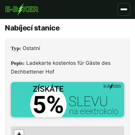
Přejít
k
hlavnímu
Nabíjecí stanice
obsahu
Ostatní
Typ:
Ladekarte kostenlos für Gäste des
Popis:
Dechbettener Hof
+