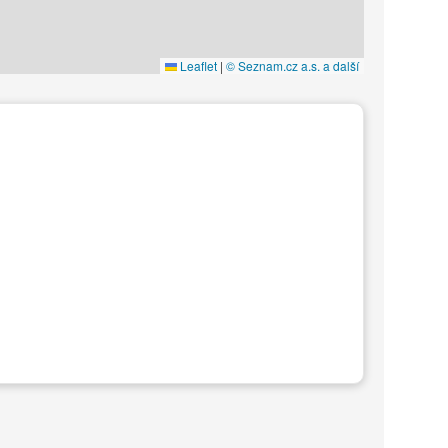
Leaflet
|
© Seznam.cz a.s. a další