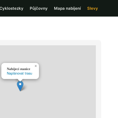
Cyklostezky
Půjčovny
Mapa nabíjení
Slevy
×
Nabíjecí stanice
Naplánovat trasu