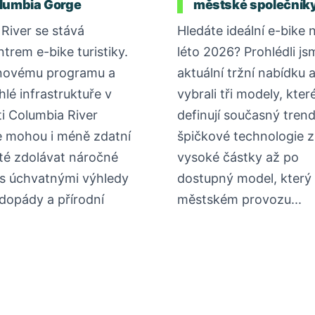
lumbia Gorge
městské společník
River se stává
Hledáte ideální e-bike 
ntrem e-bike turistiky.
léto 2026? Prohlédli js
novému programu a
aktuální tržní nabídku 
hlé infrastruktuře v
vybrali tři modely, kter
ti Columbia River
definují současný tren
 mohou i méně zdatní
špičkové technologie z
sté zdolávat náročné
vysoké částky až po
 s úchvatnými výhledy
dostupný model, který 
dopády a přírodní
městském provozu...