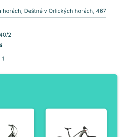
h horách, Deštné v Orlických horách, 467
440/2
á
 1