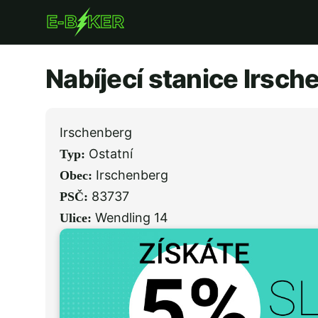
Přejít
k
hlavnímu
Nabíjecí stanice Irsch
obsahu
Irschenberg
Ostatní
Typ:
Irschenberg
Obec:
83737
PSČ:
Wendling 14
Ulice: