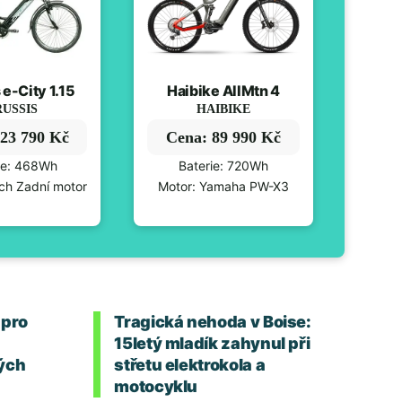
 e-City 1.15
Haibike AllMtn 4
USSIS
HAIBIKE
23 790 Kč
Cena: 89 990 Kč
ie: 468Wh
Baterie: 720Wh
ch Zadní motor
Motor: Yamaha PW-X3
 pro
Tragická nehoda v Boise:
15letý mladík zahynul při
ých
střetu elektrokola a
motocyklu