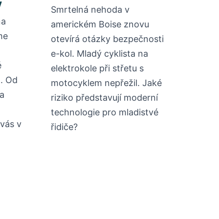
y
Smrtelná nehoda v
na
americkém Boise znovu
me
otevírá otázky bezpečnosti
a
e-kol. Mladý cyklista na
é
elektrokole při střetu s
d. Od
motocyklem nepřežil. Jaké
a
riziko představují moderní
technologie pro mladistvé
vás v
řidiče?