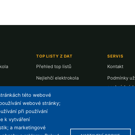
TOP LISTY Z DAT
SERVIS
kola
Přehled top listů
Kontakt
Nejlehčí elektrokola
Podmínky uží
osobních úd
Největší dojezd
 stránkách této webové
e-Biker Poin
Nejlevnější s Bosch CX
 používání webové stránky;
Mapa stráne
užívání při používání
Největší poklesy cen
e k vytváření
Nejlepší poměr cena/výkon
stik; a marketingové