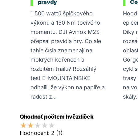
pravdy
Co
1 500 wattů špičkového
Hood 
výkonu a 150 Nm točivého
epice
momentu. DJI Avinox M2S
Díky 
přepsal pravidla hry. Co ale
rozsá
tahle čísla znamenají na
oblas
mokrých kořenech a
Gorge
rozbitém trailu? Rozsáhlý
cykli
test E-MOUNTAINBIKE
trasy
odhalil, že výkon na papíře a
na vo
radost z...
skály.
Ohodnoť počtem hvězdiček
Hodnocení:
2
(1)