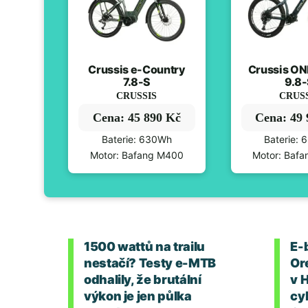
Crussis e-Country
Crussis O
7.8-S
9.8
CRUSSIS
CRUS
Cena: 45 890 Kč
Cena: 49
Baterie: 630Wh
Baterie:
Motor: Bafang M400
Motor: Baf
1500 wattů na trailu
E-
nestačí? Testy e-MTB
Or
odhalily, že brutální
v 
výkon je jen půlka
cyk