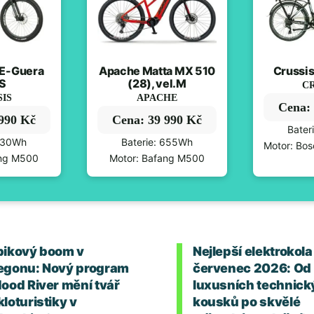
NE-Guera
Apache Matta MX 510
Crussis
-S
(28), vel.M
CR
SIS
APACHE
Cena: 
 990 Kč
Cena: 39 990 Kč
Bater
 630Wh
Baterie: 655Wh
Motor: Bos
ang M500
Motor: Bafang M500
bikový boom v
Nejlepší elektrokola
egonu: Nový program
červenec 2026: Od
Hood River mění tvář
luxusních technick
loturistiky v
kousků po skvělé