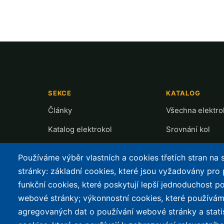
SEKCE
KATALOG
Články
Všechna elektro
Katalog elektrokol
Srovnání kol
Cyklostezky
Recenze a testy
Používáme výběr vlastních a cookies třetích stran na
Půjčovny
Přehled motorů
stránky: základní cookies, které jsou vyžadovány pro
funkční cookies, které poskytují lepší jednoduchost po
Mapa nabíjení
webové stránky; výkonnostní cookies, které používám
Slevy
agregovaných dat o používání webové stránky a stati