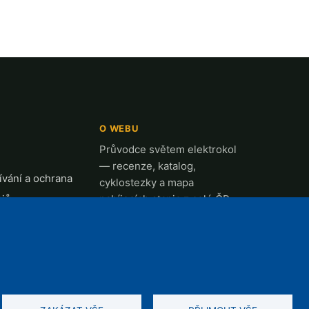
O WEBU
Průvodce světem elektrokol
— recenze, katalog,
vání a ochrana
cyklostezky a mapa
ajů
nabíjecích stanic z celé ČR.
t
k