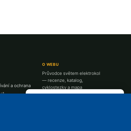
O WEBU
Průvodce světem elektrokol
— recenze, katalog,
vání a ochrana
cyklostezky a mapa
ajů
nabíjecích stanic z celé ČR.
✕
REKLAMA
t
k