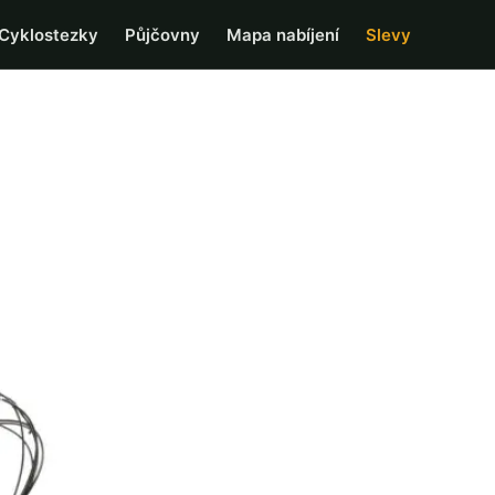
Cyklostezky
Půjčovny
Mapa nabíjení
Slevy