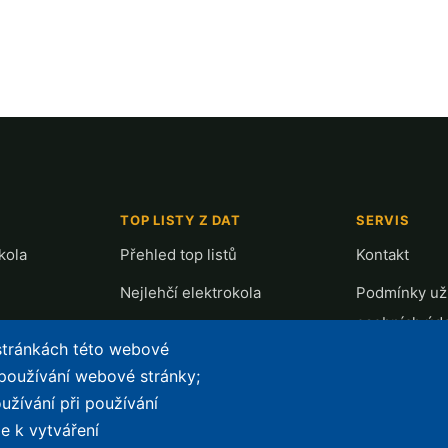
TOP LISTY Z DAT
SERVIS
kola
Přehled top listů
Kontakt
Nejlehčí elektrokola
Podmínky uží
osobních úd
Největší dojezd
 stránkách této webové
e-Biker Poin
Nejlevnější s Bosch CX
 používání webové stránky;
Mapa stráne
užívání při používání
Největší poklesy cen
e k vytváření
Nejlepší poměr cena/výkon