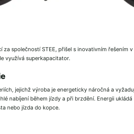
í za společností STEE, přišel s inovativním řešením v 
ale využívá superkapacitator.
ie
teriích, jejichž výroba je energeticky náročná a vyžad
hlé nabíjení během jízdy a při brzdění. Energii uklád
ísta nebo jízda do kopce.