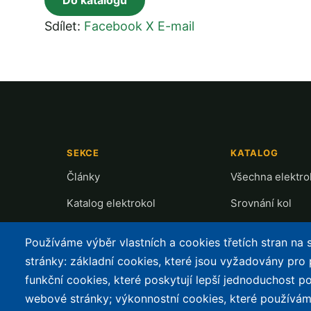
Do katalogu
Sdílet:
Facebook
X
E-mail
SEKCE
KATALOG
Články
Všechna elektro
Katalog elektrokol
Srovnání kol
Cyklostezky
Recenze a testy
Používáme výběr vlastních a cookies třetích stran na
Půjčovny
Přehled motorů
stránky: základní cookies, které jsou vyžadovány pro
funkční cookies, které poskytují lepší jednoduchost po
Mapa nabíjení
webové stránky; výkonnostní cookies, které používám
Slevy