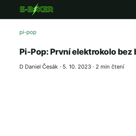
Přejít
k
hlavnímu
obsahu
pi-pop
Pi-Pop: První elektrokolo bez
D
Daniel Česák
·
5. 10. 2023
·
2 min čtení