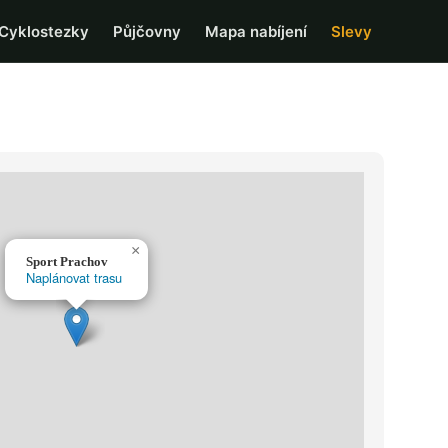
Cyklostezky
Půjčovny
Mapa nabíjení
Slevy
×
Sport Prachov
Naplánovat trasu