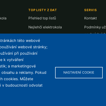
TOP LISTY Z DAT
SERVIS
kola
Přehled top listů
Kontakt
Nejlehčí elektrokola
Podmínky uží
osobních úd
Největší dojezd
 stránkách této webové
e-Biker Poin
Nejlevnější s Bosch CX
 používání webové stránky;
Mapa stráne
užívání při používání
Největší poklesy cen
e k vytváření
Nejlepší poměr cena/výkon
stik; a marketingové
ho obsahu a reklamy. Pokud
NASTAVENÍ COOKIE
ch cookies. Můžete
Obs
li v budoucnosti odvolat