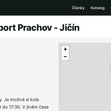
Články
Katalog
port Prachov - Jičín
+
−
y. Je možné si kola
0 do 17:30. V jiném čase