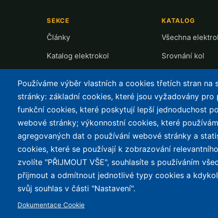
SEKCE
KATALOG
Články
Všechna elektro
Katalog elektrokol
Srovnání kol
Cyklostezky
Recenze a testy
Používáme výběr vlastních a cookies třetích stran na
Půjčovny
Přehled motorů
stránky: základní cookies, které jsou vyžadovány pro
funkční cookies, které poskytují lepší jednoduchost po
Mapa nabíjení
webové stránky; výkonnostní cookies, které používám
Slevy
agregovaných dat o používání webové stránky a stati
cookies, které se používají k zobrazování relevantní
zvolíte "PŘIJMOUT VŠE", souhlasíte s používáním vše
© 2026 e-Biker.cz
přijmout a odmítnout jednotlivé typy cookies a kdyko
svůj souhlas v části "Nastavení".
Dokumentace Cookie