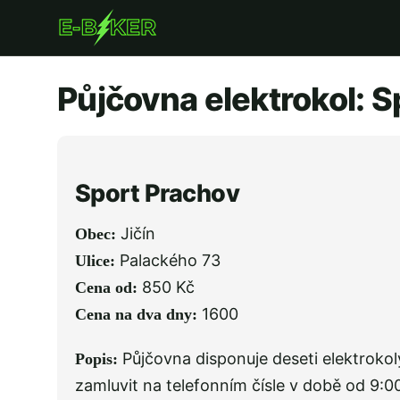
Přejít
k
hlavnímu
Půjčovna elektrokol: S
obsahu
Sport Prachov
Jičín
Obec:
Palackého 73
Ulice:
850 Kč
Cena od:
1600
Cena na dva dny:
Půjčovna disponuje deseti elektrokol
Popis:
zamluvit na telefonním čísle v době od 9:0