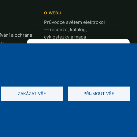
O WEBU
Průvodce světem elektrokol
— recenze, katalog,
vání a ochrana
cyklostezky a mapa
ajů
nabíjecích stanic z celé ČR.
✕
REKLAMA
t
k
ZAKÁZAT VŠE
PŘIJMOUT VŠE
ah je chráněn autorským právem. Zobrazujeme reklamu.