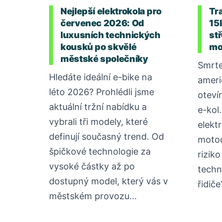
Nejlepší elektrokola pro
Tr
červenec 2026: Od
15
luxusních technických
stř
kousků po skvělé
mo
městské společníky
Smrte
Hledáte ideální e-bike na
ameri
léto 2026? Prohlédli jsme
oteví
aktuální tržní nabídku a
e-kol
vybrali tři modely, které
elektr
definují současný trend. Od
motoc
špičkové technologie za
rizik
vysoké částky až po
techn
dostupný model, který vás v
řidiče
městském provozu...