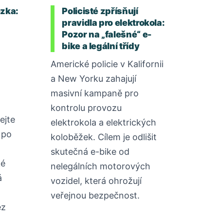
zka:
Policisté zpřísňují
pravidla pro elektrokola:
Pozor na „falešné“ e-
bike a legální třídy
Americké policie v Kalifornii
a New Yorku zahajují
masivní kampaně pro
kontrolu provozu
ejte
elektrokola a elektrických
 po
koloběžek. Cílem je odlišit
skutečná e-bike od
ké
nelegálních motorových
á
vozidel, která ohrožují
veřejnou bezpečnost.
ez