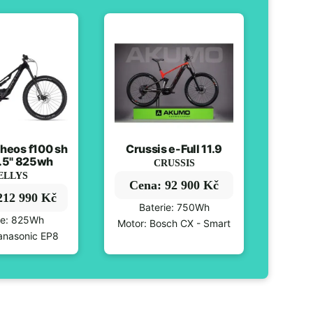
heos f100 sh
Crussis e-Full 11.9
.5" 825wh
CRUSSIS
ELLYS
Cena: 92 900 Kč
212 990 Kč
Baterie: 750Wh
ie: 825Wh
Motor: Bosch CX - Smart
anasonic EP8