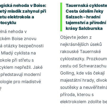
agická nehoda v Boise:
Tauernská cykloste
letý mladík zahynul při
Cesta údolím řeky
etu elektrokola a
Salzach – hradní
tocyklu
tajemství a přírodní
krásy Salcburska
lná nehoda v
Objevte jeden z
ckém Boise znovu
nejkrásnějších úseků
rá otázky bezpečnosti
rakouské Tauernské
. Mladý cyklista na
cyklostezky. Prozkoum
okole při střetu s
cestu od Schwarzachu
yklem nepřežil. Jaké
Golling, kde vás čekají
o představují moderní
majestátní hrady, divo
ologie pro mladistvé
soutěsky a neuvěřiteln
?
příroda, kterou s
elektrokolem zdolíte b