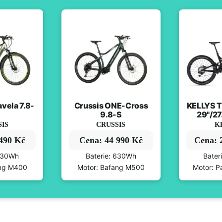
vela 7.8-
Crussis ONE-Cross
KELLYS T
9.8-S
29"/27
SIS
CRUSSIS
K
 490 Kč
Cena: 44 990 Kč
Cena: 
 630Wh
Baterie: 630Wh
Bater
ang M400
Motor: Bafang M500
Motor: P