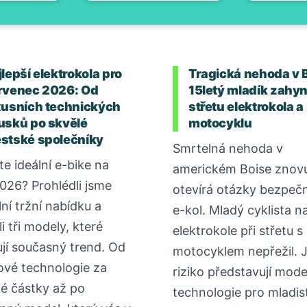
lepší elektrokola pro
Tragická nehoda v 
rvenec 2026: Od
15letý mladík zahyn
xusních technických
střetu elektrokola a
usků po skvělé
motocyklu
stské společníky
Smrtelná nehoda v
te ideální e-bike na
americkém Boise znov
2026? Prohlédli jsme
otevírá otázky bezpečn
lní tržní nabídku a
e-kol. Mladý cyklista n
i tři modely, které
elektrokole při střetu s
ují současný trend. Od
motocyklem nepřežil. 
ové technologie za
riziko představují mode
é částky až po
technologie pro mladis