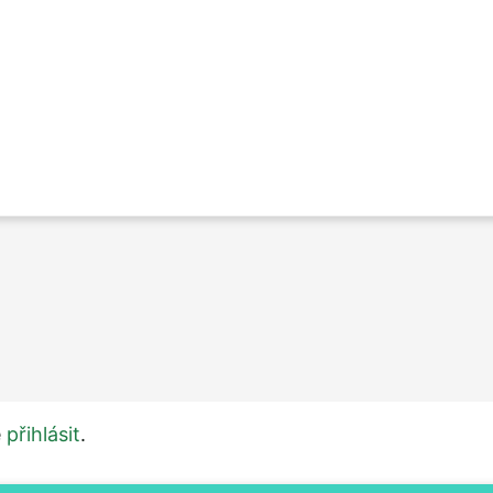
e
přihlásit
.