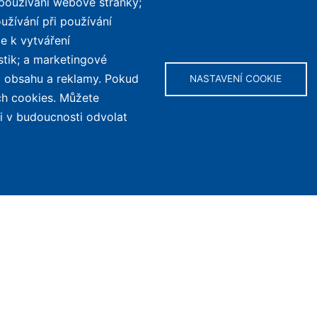
 používání webové stránky;
užívání při používání
e k vytváření
stik; a marketingové
ho obsahu a reklamy. Pokud
NASTAVENÍ COOKIE
TOP LISTY Z DAT
SERVIS
ch cookies. Můžete
kola
Přehled top listů
Kontakt
li v budoucnosti odvolat
Nejlehčí elektrokola
Podmínky uží
osobních úd
Největší dojezd
e-Biker Poin
Nejlevnější s Bosch CX
Mapa stráne
Největší poklesy cen
Nejlepší poměr cena/výkon
Obs