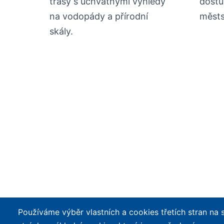
trasy s úchvatnými výhledy
dostu
na vodopády a přírodní
městs
skály.
Používáme výběr vlastních a cookies třetích stran na