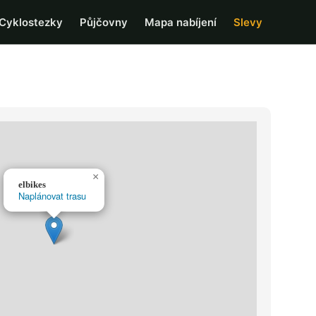
Cyklostezky
Půjčovny
Mapa nabíjení
Slevy
×
elbikes
Naplánovat trasu