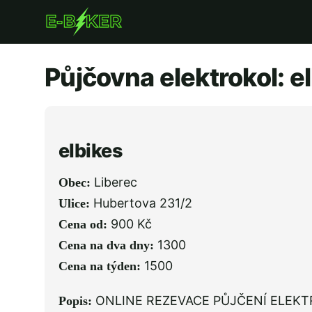
Přejít
k
hlavnímu
Půjčovna elektrokol: el
obsahu
elbikes
Liberec
Obec:
Hubertova 231/2
Ulice:
900 Kč
Cena od:
1300
Cena na dva dny:
1500
Cena na týden:
ONLINE REZEVACE PŮJČENÍ ELEKTRO
Popis: