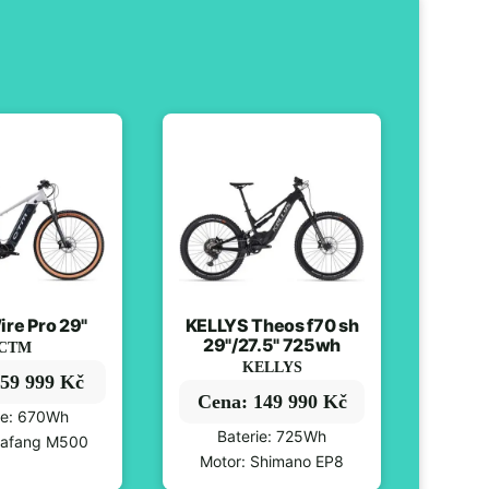
re Pro 29"
KELLYS Theos f70 sh
29"/27.5" 725wh
CTM
KELLYS
59 999 Kč
Cena: 149 990 Kč
ie: 670Wh
Baterie: 725Wh
Bafang M500
Motor: Shimano EP8