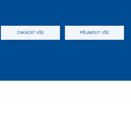
ZAKÁZAT VŠE
PŘIJMOUT VŠE
O WEBU
Průvodce světem elektrokol
— recenze, katalog,
vání a ochrana
cyklostezky a mapa
ajů
nabíjecích stanic z celé ČR.
t
k
ah je chráněn autorským právem. Zobrazujeme reklamu.