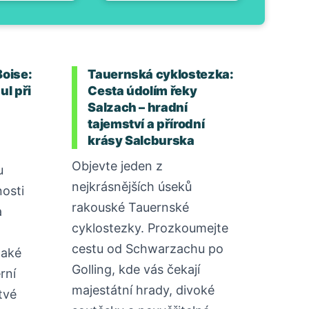
Boise:
Tauernská cyklostezka:
ul při
Cesta údolím řeky
Salzach – hradní
tajemství a přírodní
krásy Salcburska
Objevte jeden z
u
nejkrásnějších úseků
osti
rakouské Tauernské
a
cyklostezky. Prozkoumejte
cestu od Schwarzachu po
Jaké
Golling, kde vás čekají
rní
majestátní hrady, divoké
tvé