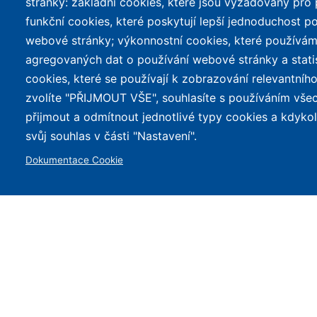
stránky: základní cookies, které jsou vyžadovány pro
funkční cookies, které poskytují lepší jednoduchost po
webové stránky; výkonnostní cookies, které používám
agregovaných dat o používání webové stránky a stati
cookies, které se používají k zobrazování relevantní
SEKCE
KATALOG
zvolíte "PŘIJMOUT VŠE", souhlasíte s používáním vše
Články
Všechna elektro
přijmout a odmítnout jednotlivé typy cookies a kdyko
svůj souhlas v části "Nastavení".
Katalog elektrokol
Srovnání kol
Dokumentace Cookie
Cyklostezky
Recenze a testy
Půjčovny
Přehled motorů
Mapa nabíjení
Slevy
© 2026 e-Biker.cz