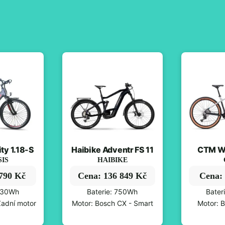
ty 1.18-S
Haibike Adventr FS 11
CTM Wi
SIS
HAIBIKE
 790 Kč
Cena: 136 849 Kč
Cena: 
 630Wh
Baterie: 750Wh
Bater
Zadní motor
Motor: Bosch CX - Smart
Motor: 