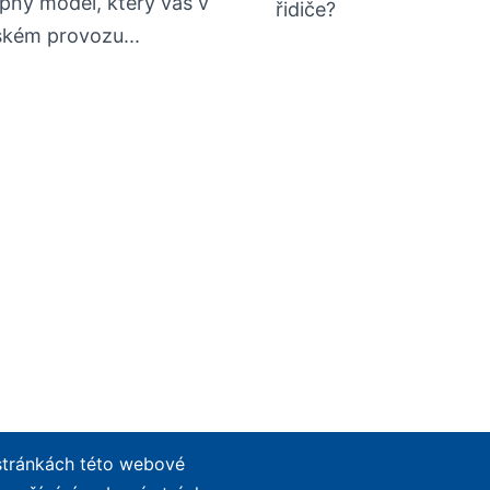
pný model, který vás v
řidiče?
kém provozu...
 stránkách této webové