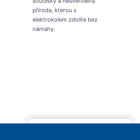
soutěsky a neuvěřitelná
příroda, kterou s
elektrokolem zdolíte bez
námahy.
✕
REKLAMA