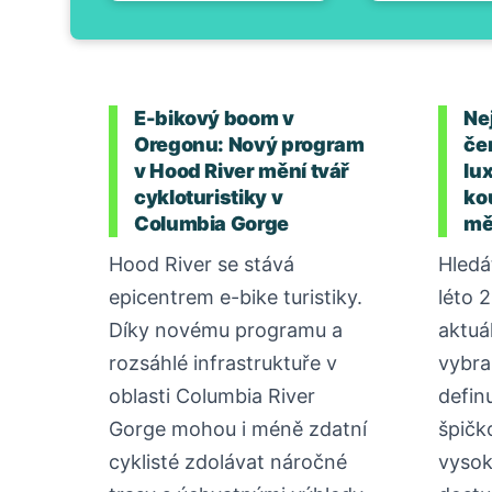
E-bikový boom v
Nej
Oregonu: Nový program
če
v Hood River mění tvář
lu
cykloturistiky v
ko
Columbia Gorge
mě
Hood River se stává
Hledá
epicentrem e-bike turistiky.
léto 
Díky novému programu a
aktuá
rozsáhlé infrastruktuře v
vybral
oblasti Columbia River
defin
Gorge mohou i méně zdatní
špičk
cyklisté zdolávat náročné
vysok