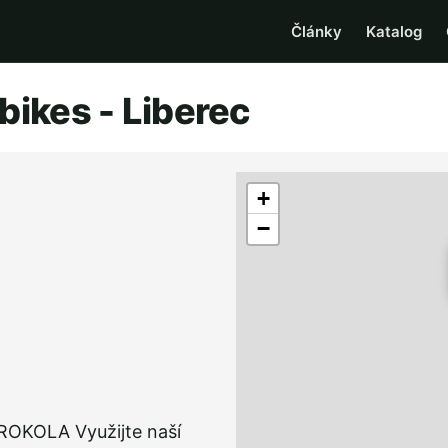
Články
Katalog
bikes - Liberec
+
−
KOLA Využijte naší