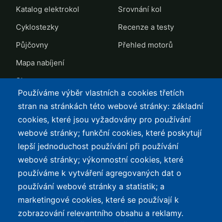
Katalog elektrokol
Srovnání kol
Cyklostezky
Recenze a testy
Půjčovny
Přehled motorů
Mapa nabíjení
Slevy
Používáme výběr vlastních a cookies třetích
TOP LISTY Z DAT
SERVIS
stran na stránkách této webové stránky: základní
cookies, které jsou vyžadovány pro používání
Přehled top listů
Kontakt
webové stránky; funkční cookies, které poskytují
Nejlehčí elektrokola
Podmínky užívání a
lepší jednoduchost používání při používání
ochrana osobních údajů
Největší dojezd
webové stránky; výkonnostní cookies, které
e-Biker Point
používáme k vytváření agregovaných dat o
Nejlevnější s Bosch CX
používání webové stránky a statistik; a
Mapa stránek
Největší poklesy cen
marketingové cookies, které se používají k
Nejlepší poměr
zobrazování relevantního obsahu a reklamy.