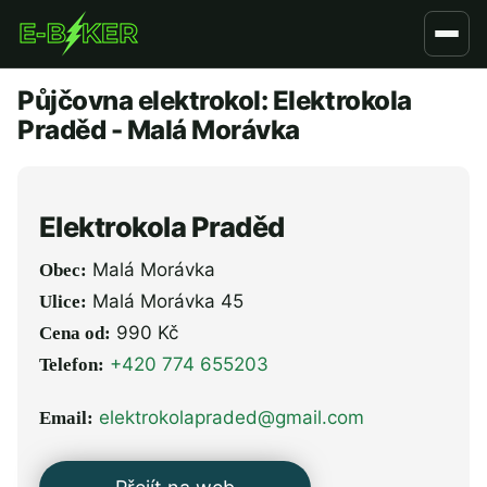
Přejít
k
hlavnímu
Půjčovna elektrokol: Elektrokola
obsahu
Praděd - Malá Morávka
Elektrokola Praděd
Malá Morávka
Obec:
Malá Morávka 45
Ulice:
990 Kč
Cena od:
+420 774 655203
Telefon:
elektrokolapraded@gmail.com
Email: