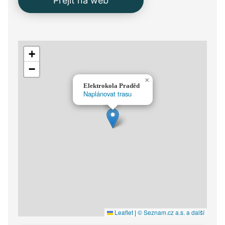
Přejít na web
+
−
×
Elektrokola Praděd
Naplánovat trasu
Leaflet
|
© Seznam.cz a.s. a další