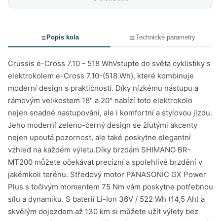
Popis kola
Technické parametry
Crussis e-Cross 7.10 - 518 WhVstupte do světa cyklistiky s
elektrokolem e-Cross 7.10-(518 Wh), které kombinuje
moderní design s praktičností. Díky nízkému nástupu a
rámovým velikostem 18" a 20" nabízí toto elektrokolo
nejen snadné nastupování, ale i komfortní a stylovou jízdu.
Jeho moderní zeleno-černý design se žlutými akcenty
nejen upoutá pozornost, ale také poskytne elegantní
vzhled na každém výletu.Díky brzdám SHIMANO BR-
MT200 můžete očekávat precizní a spolehlivé brzdění v
jakémkoli terénu. Středový motor PANASONIC GX Power
Plus s točivým momentem 75 Nm vám poskytne potřebnou
sílu a dynamiku. S baterií Li-Ion 36V / 522 Wh (14,5 Ah) a
skvělým dojezdem až 130 km si můžete užít výlety bez