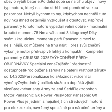
obav o vybití baterie.Po delší době se na trhu objevil nový
typ motoru, který na sebe strhl hned poměrně velkou
pozornost. Nebyli bychom to my, kdybychom nechtěli tuto
novinku ihned detailněji vyzkoušet a otestovat. Papírové
parametry tohoto motoru vypadají velmi dobře - maximální
kroutící moment 75 Nm a váha pod 3 kilogramy! Díky
svému kroutícímu momentu patří Panasonic mezi to
nejsilnější, co můžeme na trhu najít, i přes svůj značný
výkon je motor překvapivě lehký a kompaktní. Kompletní
parametry CRUSSIS 2025ZVÝHODNĚNÉ PŘED-
OBJEDNÁVKY Speciální cenaZajištění přednostní
dostupnostiProdloužená záruka na baterii Platnost záruky
od 1.4.2025Personalizace kolaMožnost vrácení či
výměnyZvýhodněný balíček služeb a doplňků zjistit
víceBarevnévarianty Army zelená ŠedáElektropohon
Motor Panasonic GX Power PlusMotor Panasonic GX
Power Plus je jedním z nejsilnějších středových motorů
pro elektrokola, navržený speciálně pro náročné terény a