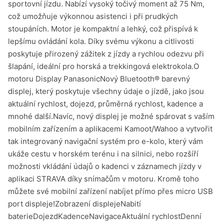
sportovní jízdu. Nabízí vysoký točivý moment až 75 Nm,
což umožňuje výkonnou asistenci i při prudkých
stoupáních. Motor je kompaktní a lehký, což přispívá k
lepšímu ovládání kola. Díky svému výkonu a citlivosti
poskytuje přirozený zážitek z jízdy a rychlou odezvu při
šlapání, ideální pro horská a trekkingová elektrokola.O
motoru Display PanasonicNový Bluetooth® barevný
displej, který poskytuje všechny údaje o jízdě, jako jsou
aktuální rychlost, dojezd, průměrná rychlost, kadence a
mnohé další.Navíc, nový displej je možné spárovat s vaším
mobilním zařízením a aplikacemi Kamoot/Wahoo a vytvořit
tak integrovaný navigační systém pro e-kolo, který vám
ukáže cestu v horském terénu i na silnici, nebo rozšíří
možnosti vkládání údajů o kadenci v záznamech jízdy v
aplikaci STRAVA díky snímačům v motoru. Kromě toho
můžete své mobilní zařízení nabíjet přímo přes micro USB
port displeje!Zobrazení displejeNabití
baterieDojezdKadenceNavigaceAktuální rychlostDenní