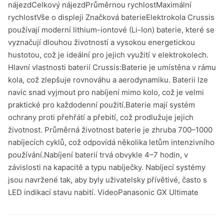
nájezdCelkový nájezdPrůměrnou rychlostMaximální
rychlostVše o displeji Značková baterieElektrokola Crussis
používají moderní lithium-iontové (Li-Ion) baterie, které se
vyznačují dlouhou životností a vysokou energetickou
hustotou, což je ideální pro jejich využití v elektrokolech.
Hlavní vlastnosti baterií Crussis:Baterie je umístěna v rámu
kola, což zlepšuje rovnováhu a aerodynamiku. Baterii lze
navíc snad vyjmout pro nabíjení mimo kolo, což je velmi
praktické pro každodenní použití.Baterie mají systém
ochrany proti přehřátí a přebití, což prodlužuje jejich
životnost. Průměrná životnost baterie je zhruba 700–1000
nabíjecích cyklů, což odpovídá několika letům intenzivního
používání.Nabíjení baterií trvá obvykle 4–7 hodin, v
závislosti na kapacitě a typu nabíječky. Nabíjecí systémy
jsou navržené tak, aby byly uživatelsky přívětivé, často s
LED indikací stavu nabití. VideoPanasonic GX Ultimate