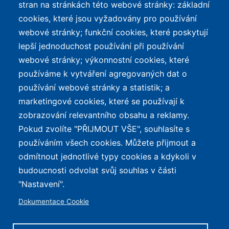
TOP LISTY Z DAT
SERVIS
stran na stránkách této webové stránky: základní
cookies, které jsou vyžadovány pro používání
Přehled top listů
Kontakt
webové stránky; funkční cookies, které poskytují
Nejlehčí elektrokola
Podmínky užívání a
lepší jednoduchost používání při používání
ochrana osobních údajů
Největší dojezd
webové stránky; výkonnostní cookies, které
e-Biker Point
používáme k vytváření agregovaných dat o
Nejlevnější s Bosch CX
používání webové stránky a statistik; a
Mapa stránek
Největší poklesy cen
marketingové cookies, které se používají k
Nejlepší poměr
zobrazování relevantního obsahu a reklamy.
cena/výkon
Pokud zvolíte "PŘIJMOUT VŠE", souhlasíte s
používáním všech cookies. Můžete přijmout a
O WEBU
odmítnout jednotlivé typy cookies a kdykoli v
Průvodce světem
budoucnosti odvolat svůj souhlas v části
elektrokol — recenze,
✕
REKLAMA
"Nastavení".
katalog, cyklostezky a
Dokumentace Cookie
mapa nabíjecích stanic z
celé ČR.