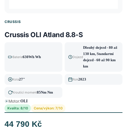
CRUSSIS
Crussis OLI Atland 8.8-S
Dlouhý dojezd - 80 až
130 km, Standartní
630Wh Wh
Baterie
Dojezd
dojezd - 60 až 90 km
km
27"
2023
Kola
Rok
85Nm Nm
Kroutící moment
Motor:
OLI
Kvalita: 8/10
Cena/výkon: 7/10
44 790 Kč