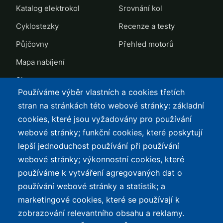
Katalog elektrokol
Srovnání kol
Cyklostezky
Recenze a testy
Půjčovny
Přehled motorů
Mapa nabíjení
Slevy
Používáme výběr vlastních a cookies třetích
TOP LISTY Z DAT
SERVIS
stran na stránkách této webové stránky: základní
cookies, které jsou vyžadovány pro používání
Přehled top listů
Kontakt
webové stránky; funkční cookies, které poskytují
Nejlehčí elektrokola
Podmínky užívání a
lepší jednoduchost používání při používání
ochrana osobních údajů
Největší dojezd
webové stránky; výkonnostní cookies, které
e-Biker Point
používáme k vytváření agregovaných dat o
Nejlevnější s Bosch CX
používání webové stránky a statistik; a
Mapa stránek
Největší poklesy cen
marketingové cookies, které se používají k
Nejlepší poměr
zobrazování relevantního obsahu a reklamy.