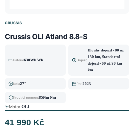
CRUSSIS
Crussis OLI Atland 8.8-S
Dlouhý dojezd - 80 až
130 km, Standartní
630Wh Wh
Baterie
Dojezd
dojezd - 60 až 90 km
km
27"
2023
Kola
Rok
85Nm Nm
Kroutící moment
Motor:
OLI
41 990 Kč