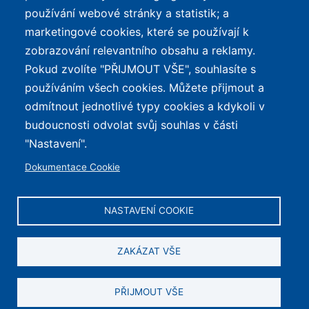
používání webové stránky a statistik; a
Mapa stránek
Největší poklesy cen
marketingové cookies, které se používají k
Nejlepší poměr
zobrazování relevantního obsahu a reklamy.
cena/výkon
Pokud zvolíte "PŘIJMOUT VŠE", souhlasíte s
používáním všech cookies. Můžete přijmout a
O WEBU
odmítnout jednotlivé typy cookies a kdykoli v
Průvodce světem
budoucnosti odvolat svůj souhlas v části
elektrokol — recenze,
✕
REKLAMA
"Nastavení".
katalog, cyklostezky a
Dokumentace Cookie
mapa nabíjecích stanic z
celé ČR.
NASTAVENÍ COOKIE
© 2026 e-Biker.cz
ZAKÁZAT VŠE
Obsah je chráněn autorským právem. Zobrazujeme reklamu.
PŘIJMOUT VŠE