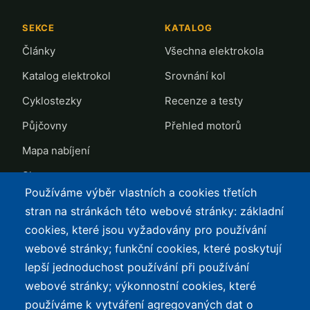
SEKCE
KATALOG
Články
Všechna elektrokola
Katalog elektrokol
Srovnání kol
Cyklostezky
Recenze a testy
Půjčovny
Přehled motorů
Mapa nabíjení
Slevy
Používáme výběr vlastních a cookies třetích
TOP LISTY Z DAT
SERVIS
stran na stránkách této webové stránky: základní
cookies, které jsou vyžadovány pro používání
Přehled top listů
Kontakt
webové stránky; funkční cookies, které poskytují
Nejlehčí elektrokola
Podmínky užívání a
lepší jednoduchost používání při používání
ochrana osobních údajů
Největší dojezd
webové stránky; výkonnostní cookies, které
e-Biker Point
používáme k vytváření agregovaných dat o
Nejlevnější s Bosch CX