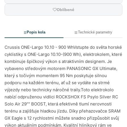
Oblíbené
Popis kola
Technické parametry
Crussis ONE-Largo 10.10 - 900 WhVstupte do světa horské
cyklistiky s ONE-Largo 10.10-(900 Wh), elektrokolem, které
kombinuje špičkový výkon s atraktivním designem. Je
vybaveno středovým motorem PANASONIC GX Ultimate,
který s točivým momentem 95 Nm poskytuje silnou
podporu na každém terénu, ať už se vydáte na strmé
výjezdy nebo technicky náročné traily.Toto elektrokolo
nabízí odpruženou vidlici ROCKSHOX FS Psylo Silver RC
Solo Air 29"" BOOST, která efektivně tlumí nerovnosti
terénu a zajišťuje hladkou jízdu. Díky přehazovačce SRAM
GX Eagle s 12 rychlostmi můžete snadno přizpůsobit svůj
výkon aktuálním podmínkám. Kvalitní hliníkový rám ve