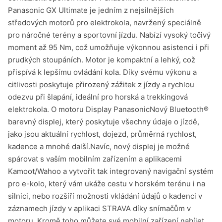
Panasonic GX Ultimate je jedním z nejsilnějších
středových motorů pro elektrokola, navržený speciálně
pro náročné terény a sportovní jízdu. Nabízí vysoký točivý
moment až 95 Nm, což umožňuje výkonnou asistenci i při
prudkých stoupáních. Motor je kompaktní a lehký, což
přispívá k lepšímu ovládání kola. Díky svému výkonu a
citlivosti poskytuje přirozený zážitek z jízdy a rychlou
odezvu při šlapání, ideální pro horská a trekkingová
elektrokola. O motoru Display PanasonicNový Bluetooth®
barevný displej, který poskytuje všechny údaje o jízdě,
jako jsou aktuální rychlost, dojezd, průměrná rychlost,
kadence a mnohé další.Navíc, nový displej je možné
spárovat s vaším mobilním zařízením a aplikacemi
Kamoot/Wahoo a vytvořit tak integrovaný navigační systém
pro e-kolo, který vám ukáže cestu v horském terénu i na
silnici, nebo rozšíří možnosti vkládání údajů o kadenci v
záznamech jízdy v aplikaci STRAVA díky snímačům v
motoru. Kromě toho můžete své mobilní zařízení nabíjet