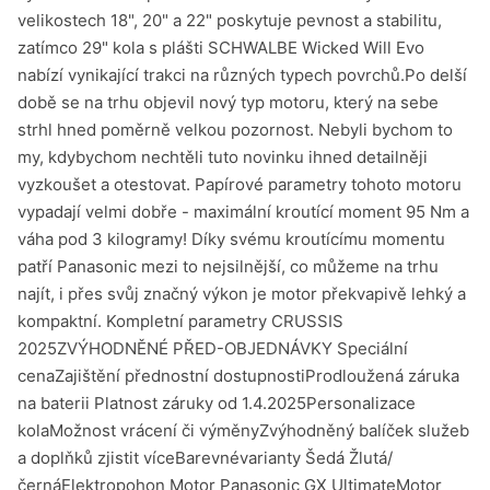
velikostech 18", 20" a 22" poskytuje pevnost a stabilitu,
zatímco 29" kola s plášti SCHWALBE Wicked Will Evo
nabízí vynikající trakci na různých typech povrchů.Po delší
době se na trhu objevil nový typ motoru, který na sebe
strhl hned poměrně velkou pozornost. Nebyli bychom to
my, kdybychom nechtěli tuto novinku ihned detailněji
vyzkoušet a otestovat. Papírové parametry tohoto motoru
vypadají velmi dobře - maximální kroutící moment 95 Nm a
váha pod 3 kilogramy! Díky svému kroutícímu momentu
patří Panasonic mezi to nejsilnější, co můžeme na trhu
najít, i přes svůj značný výkon je motor překvapivě lehký a
kompaktní. Kompletní parametry CRUSSIS
2025ZVÝHODNĚNÉ PŘED-OBJEDNÁVKY Speciální
cenaZajištění přednostní dostupnostiProdloužená záruka
na baterii Platnost záruky od 1.4.2025Personalizace
kolaMožnost vrácení či výměnyZvýhodněný balíček služeb
a doplňků zjistit víceBarevnévarianty Šedá Žlutá/
černáElektropohon Motor Panasonic GX UltimateMotor