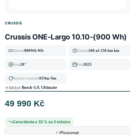
CRUSSIS
Crussis ONE-Largo 10.10-(900 Wh)
900Wh Wh
100 až 250 km km
Baterie
Dojezd
29"
2025
Kola
Rok
95Nm Nm
Kroutící moment
Motor:
Bosch GX Ultimate
49 990 Kč
Cena klesla o 32 % za 3 měsíce
Porovnat