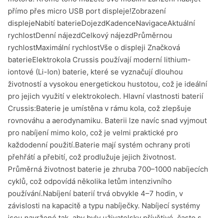
přímo přes micro USB port displeje!Zobrazení
displejeNabití baterieDojezdKadenceNavigaceAktuální
rychlostDenní nájezdCelkový nájezdPrůměrnou
rychlostMaximální rychlostVše o displeji Značková
baterieElektrokola Crussis používají moderní lithium-
iontové (Li-Ion) baterie, které se vyznačují dlouhou
životností a vysokou energetickou hustotou, což je ideální
pro jejich využití v elektrokolech. Hlavní vlastnosti baterií
Crussis:Baterie je umístěna v rámu kola, což zlepšuje
rovnováhu a aerodynamiku. Baterii lze navíc snad vyjmout
pro nabíjení mimo kolo, což je velmi praktické pro
každodenní použití.Baterie mají systém ochrany proti
přehřátí a přebití, což prodlužuje jejich životnost.
Průměrná životnost baterie je zhruba 700–1000 nabíjecích
cyklů, což odpovídá několika letům intenzivního
používání.Nabíjení baterií trvá obvykle 4–7 hodin, v
závislosti na kapacitě a typu nabíječky. Nabíjecí systémy
jsou navržené tak, aby byly uživatelsky přívětivé, často s