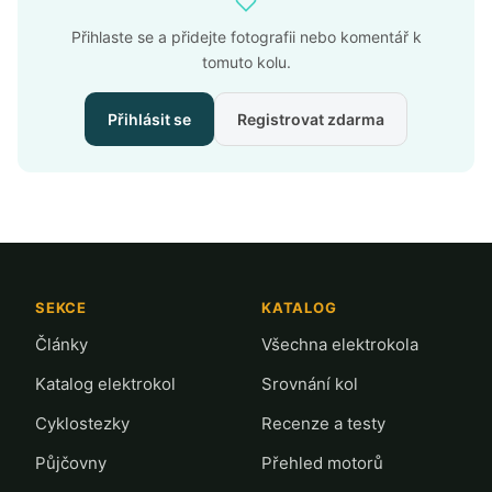
Přihlaste se a přidejte fotografii nebo komentář k
tomuto kolu.
Přihlásit se
Registrovat zdarma
SEKCE
KATALOG
Články
Všechna elektrokola
Katalog elektrokol
Srovnání kol
Cyklostezky
Recenze a testy
Půjčovny
Přehled motorů