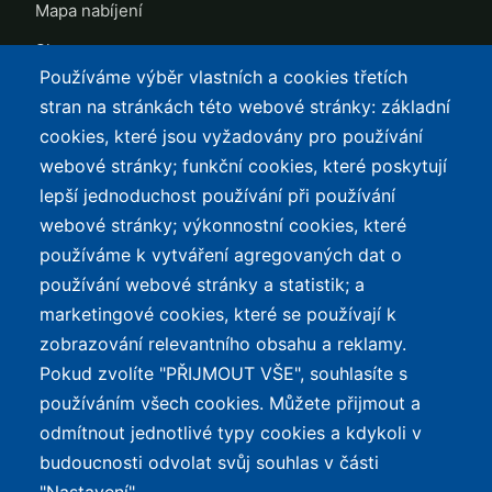
Mapa nabíjení
Slevy
Používáme výběr vlastních a cookies třetích
TOP LISTY Z DAT
SERVIS
stran na stránkách této webové stránky: základní
cookies, které jsou vyžadovány pro používání
Přehled top listů
Kontakt
webové stránky; funkční cookies, které poskytují
Nejlehčí elektrokola
Podmínky užívání a
lepší jednoduchost používání při používání
ochrana osobních údajů
Největší dojezd
webové stránky; výkonnostní cookies, které
e-Biker Point
používáme k vytváření agregovaných dat o
Nejlevnější s Bosch CX
používání webové stránky a statistik; a
Mapa stránek
Největší poklesy cen
marketingové cookies, které se používají k
Nejlepší poměr
zobrazování relevantního obsahu a reklamy.
cena/výkon
Pokud zvolíte "PŘIJMOUT VŠE", souhlasíte s
používáním všech cookies. Můžete přijmout a
O WEBU
odmítnout jednotlivé typy cookies a kdykoli v
Průvodce světem
budoucnosti odvolat svůj souhlas v části
elektrokol — recenze,
✕
REKLAMA