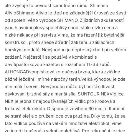
ale zvyšuje to pevnost samotného rámu. Shimano
AlivioShimano Alivio je třetí nejzákladnější úroveň ze šesti
od spolehlivého výrobce SHIMANO. Z jízdních zkušeností
jsou hlavními plusy spolehlivý chod, stále nízká cena a
nízké náklady při servisu.Víme, že má řazení již bytelnější
konstrukci, proto snese střední zatížení u základních
horským modelů. Nevýhodou je nepřesný chod při velkém
zatížení. Nejčastěji se používá v kombinaci s
devítipastorkovou kazetou s rozsahem 11-36 zubů.
ALHONGADvoupístková kotoučová brzda, která zvládne
běžné ježdění i mírně náročný terén.Velká výhodou je zde
minimální servis. Nevýhodou může být horší citlivost
dávkování brzdné síly a menší síla. SUNTOUR NEXVidlice
NEX je jedna z nejpoužívanějších vidlic pro krosová a
treková elektrokola. Disponuje zdvihem 60 mm, o tlumení
se stará olej a o pružení ocelová pružina. Díky tomu, že se
tato vidlice používá na velkém množství elektrokol, víme
že je odzkoušená a velmi spolehlivá. Pro rekreační jezdce