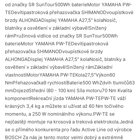
od značky SR SunTour500Wh baterieMotor YAMAHA PW-
TEDevítipastroková přehazovačka SHIMANODvoupístkové
brzdy ALHONGADisplej YAMAHA A27,5" kolaNosič,
blatníky a osvětlení v základní výbavě!Snížený
rámPružinová vidlice od značky SR SunTour500Wh
baterieMotor YAMAHA PW-TEDevítipastroková
přehazovačka SHIMANODvoupístkové brzdy
ALHONGADisplej YAMAHA A27,5" kolaNosič, blatníky a
osvětlení v základní výbavě!Snížený rámZákladní
vlastnostiMotorYAMAHA PW-TEKola27,5"Výkon60
NmPřehazovačka9 rychlostíBaterie500 WhZdvih tlumičů63
mmDojezdStřední (80 - 100 km) Síla motoru70 Nm Kvalita
komponentRekreační jízda YAMAHA PW-TEPW-TE váží
krásných 3,4 kg a můžete si užívat až 60 Nm točivého
momentu, a 250 W nominálního výkonu.PW-TE se
nejčastěji montuje na krosová a treková elektrokola.Jedná
se o přímého konkurenta pro řadu Active Line od výrobce
BOSCH Za nás je tento motor velmi dobrý a extrémně