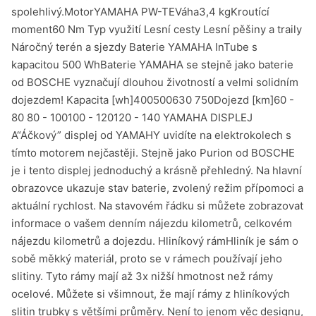
spolehlivý.MotorYAMAHA PW-TEVáha3,4 kgKroutící
moment60 Nm Typ využití Lesní cesty Lesní pěšiny a traily
Náročný terén a sjezdy Baterie YAMAHA InTube s
kapacitou 500 WhBaterie YAMAHA se stejně jako baterie
od BOSCHE vyznačují dlouhou životností a velmi solidním
dojezdem! Kapacita [wh]400500630 750Dojezd [km]60 -
80 80 - 100100 - 120120 - 140 YAMAHA DISPLEJ
A“Áčkový” displej od YAMAHY uvidíte na elektrokolech s
tímto motorem nejčastěji. Stejně jako Purion od BOSCHE
je i tento displej jednoduchý a krásně přehledný. Na hlavní
obrazovce ukazuje stav baterie, zvolený režim přípomoci a
aktuální rychlost. Na stavovém řádku si můžete zobrazovat
informace o vašem denním nájezdu kilometrů, celkovém
nájezdu kilometrů a dojezdu. Hliníkový rámHliník je sám o
sobě měkký materiál, proto se v rámech používají jeho
slitiny. Tyto rámy mají až 3x nižší hmotnost než rámy
ocelové. Můžete si všimnout, že mají rámy z hliníkových
slitin trubky s většími průměry. Není to jenom věc designu,