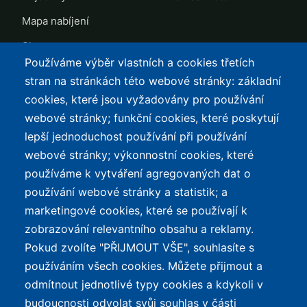
Mapa nabíjení
Slevy
Používáme výběr vlastních a cookies třetích
TOP LISTY Z DAT
SERVIS
stran na stránkách této webové stránky: základní
cookies, které jsou vyžadovány pro používání
Přehled top listů
Kontakt
webové stránky; funkční cookies, které poskytují
Nejlehčí elektrokola
Podmínky užívání a
lepší jednoduchost používání při používání
ochrana osobních údajů
Největší dojezd
webové stránky; výkonnostní cookies, které
e-Biker Point
používáme k vytváření agregovaných dat o
Nejlevnější s Bosch CX
používání webové stránky a statistik; a
Mapa stránek
Největší poklesy cen
marketingové cookies, které se používají k
Nejlepší poměr
zobrazování relevantního obsahu a reklamy.
cena/výkon
Pokud zvolíte "PŘIJMOUT VŠE", souhlasíte s
používáním všech cookies. Můžete přijmout a
O WEBU
odmítnout jednotlivé typy cookies a kdykoli v
Průvodce světem
budoucnosti odvolat svůj souhlas v části