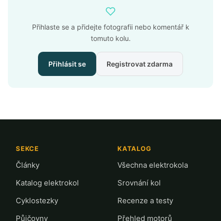
Přihlaste se a přidejte fotografii nebo komentář k
tomuto kolu.
Přihlásit se
Registrovat zdarma
SEKCE
KATALOG
Články
Všechna elektrokola
Katalog elektrokol
Srovnání kol
Cyklostezky
Recenze a testy
Půjčovny
Přehled motorů