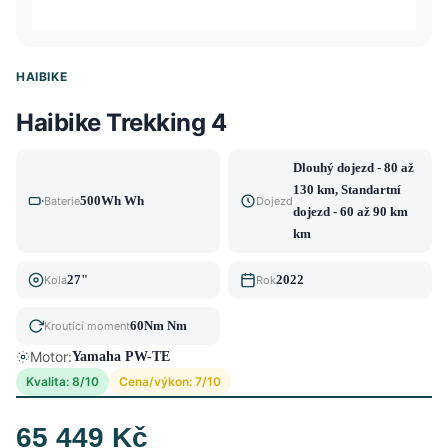
HAIBIKE
Haibike Trekking 4
Dlouhý dojezd - 80 až
130 km, Standartní
500Wh Wh
Baterie
Dojezd
dojezd - 60 až 90 km
km
27"
2022
Kola
Rok
60Nm Nm
Kroutící moment
Motor:
Yamaha PW-TE
Kvalita: 8/10
Cena/výkon: 7/10
65 449 Kč