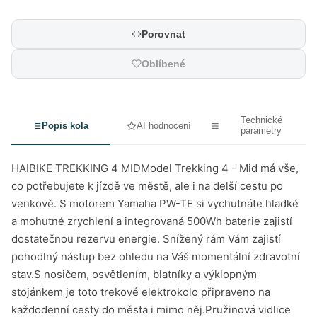
Porovnat
Oblíbené
Technické
Popis kola
AI hodnocení
parametry
HAIBIKE TREKKING 4 MIDModel Trekking 4 - Mid má vše,
co potřebujete k jízdě ve městě, ale i na delší cestu po
venkově. S motorem Yamaha PW-TE si vychutnáte hladké
a mohutné zrychlení a integrovaná 500Wh baterie zajistí
dostatečnou rezervu energie. Snížený rám Vám zajistí
pohodlný nástup bez ohledu na Váš momentální zdravotní
stav.S nosičem, osvětlením, blatníky a výklopným
stojánkem je toto trekové elektrokolo připraveno na
každodenní cesty do města i mimo něj.Pružinová vidlice