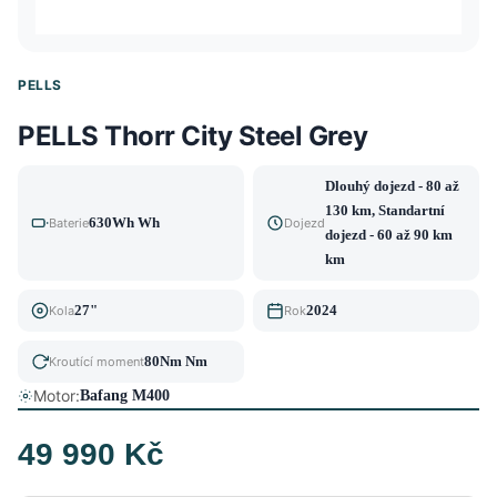
PELLS
PELLS Thorr City Steel Grey
Dlouhý dojezd - 80 až
130 km, Standartní
630Wh Wh
Baterie
Dojezd
dojezd - 60 až 90 km
km
27"
2024
Kola
Rok
80Nm Nm
Kroutící moment
Motor:
Bafang M400
49 990 Kč