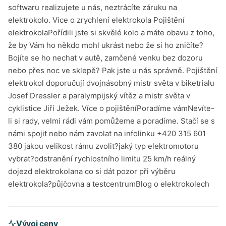
softwaru realizujete u nás, neztrácíte záruku na
elektrokolo. Více o zrychlení elektrokola Pojištění
elektrokolaPořídili jste si skvělé kolo a máte obavu z toho,
že by Vám ho někdo mohl ukrást nebo že si ho zničíte?
Bojíte se ho nechat v autě, zamčené venku bez dozoru
nebo přes noc ve sklepě? Pak jste u nás správně. Pojištění
elektrokol doporučují dvojnásobný mistr světa v biketrialu
Josef Dressler a paralympijský vítěz a mistr světa v
cyklistice Jiří Ježek. Více o pojištěníPoradíme vámNevíte-
li si rady, velmi rádi vám pomůžeme a poradíme. Stačí se s
námi spojit nebo nám zavolat na infolinku +420 315 601
380 jakou velikost rámu zvolit?jaký typ elektromotoru
vybrat?odstranění rychlostního limitu 25 km/h reálný
dojezd elektrokolana co si dát pozor při výběru
elektrokola?půjčovna a testcentrumBlog o elektrokolech
Vývoj ceny