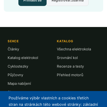
Přihlásit se
Registrovat zdarma
SEKCE
KATALOG
Články
Všechna elektrokola
Katalog elektrokol
Srovnání kol
Cyklostezky
Recenze a testy
Půjčovny
Přehled motorů
Mapa nabíjení
Slevy
Používáme výběr vlastních a cookies třetích
TOP LISTY Z DAT
SERVIS
stran na stránkách této webové stránky: základní