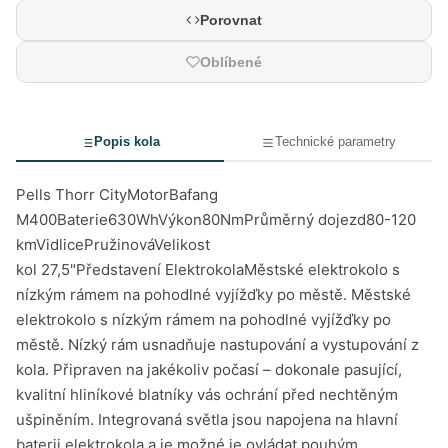
Porovnat
Oblíbené
Popis kola
Technické parametry
Pells Thorr CityMotorBafang
M400Baterie630WhVýkon80NmPrůměrný dojezd80-120
kmVidlicePružinováVelikost
kol 27,5"Představení ElektrokolaMěstské elektrokolo s
nízkým rámem na pohodlné vyjížďky po městě. Městské
elektrokolo s nízkým rámem na pohodlné vyjížďky po
městě. Nízký rám usnadňuje nastupování a vystupování z
kola. Připraven na jakékoliv počasí – dokonale pasující,
kvalitní hliníkové blatníky vás ochrání před nechtěným
ušpiněním. Integrovaná světla jsou napojena na hlavní
baterii elektrokola a je možné je ovládat pouhým