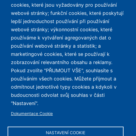
cookies, které jsou vyžadovány pro používání
Přehled top listů
Kontakt
webové stránky; funkční cookies, které poskytují
Nejlehčí elektrokola
Podmínky užívání a
lepší jednoduchost používání při používání
ochrana osobních údajů
Největší dojezd
webové stránky; výkonnostní cookies, které
e-Biker Point
používáme k vytváření agregovaných dat o
Nejlevnější s Bosch CX
používání webové stránky a statistik; a
Mapa stránek
Největší poklesy cen
marketingové cookies, které se používají k
Nejlepší poměr
zobrazování relevantního obsahu a reklamy.
cena/výkon
Pokud zvolíte "PŘIJMOUT VŠE", souhlasíte s
používáním všech cookies. Můžete přijmout a
O WEBU
odmítnout jednotlivé typy cookies a kdykoli v
Průvodce světem
budoucnosti odvolat svůj souhlas v části
elektrokol — recenze,
✕
REKLAMA
"Nastavení".
katalog, cyklostezky a
Dokumentace Cookie
mapa nabíjecích stanic z
celé ČR.
NASTAVENÍ COOKIE