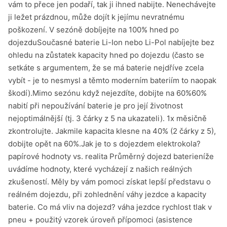
vám to přece jen podaří, tak ji ihned nabijte. Nenechávejte
ji ležet prázdnou, může dojít k jejímu nevratnému
poškození. V sezóně dobíjejte na 100% hned po
dojezduSoučasné baterie Li-Ion nebo Li-Pol nabíjejte bez
ohledu na zůstatek kapacity hned po dojezdu (často se
setkáte s argumentem, že se má baterie nejdříve zcela
vybít - je to nesmysl a těmto moderním bateriím to naopak
škodí).Mimo sezónu když nejezdíte, dobijte na 60%60%
nabití při nepoužívání baterie je pro její životnost
nejoptimálnější (tj. 3 čárky z 5 na ukazateli). 1x měsičně
zkontrolujte. Jakmile kapacita klesne na 40% (2 čárky z 5),
dobijte opět na 60%.Jak je to s dojezdem elektrokola?
papírové hodnoty vs. realita Průměrný dojezd baterieníže
uvádíme hodnoty, které vycházejí z našich reálných
zkušeností. Měly by vám pomoci získat lepší představu o
reálném dojezdu, při zohlednění váhy jezdce a kapacity
baterie. Co má vliv na dojezd? váha jezdce rychlost tlak v
pneu + použitý vzorek úroveň přípomoci (asistence