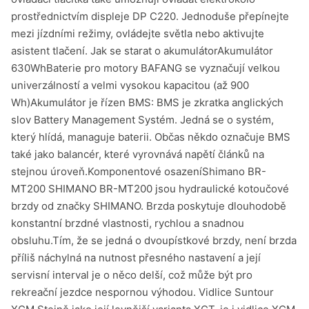
prostřednictvím displeje DP C220. Jednoduše přepínejte
mezi jízdními režimy, ovládejte světla nebo aktivujte
asistent tlačení. Jak se starat o akumulátorAkumulátor
630WhBaterie pro motory BAFANG se vyznačují velkou
univerzálností a velmi vysokou kapacitou (až 900
Wh)Akumulátor je řízen BMS: BMS je zkratka anglických
slov Battery Management Systém. Jedná se o systém,
který hlídá, managuje baterii. Občas někdo označuje BMS
také jako balancér, které vyrovnává napětí článků na
stejnou úroveň.Komponentové osazeníShimano BR-
MT200 SHIMANO BR-MT200 jsou hydraulické kotoučové
brzdy od značky SHIMANO. Brzda poskytuje dlouhodobě
konstantní brzdné vlastnosti, rychlou a snadnou
obsluhu.Tím, že se jedná o dvoupístkové brzdy, není brzda
příliš náchylná na nutnost přesného nastavení a její
servisní interval je o něco delší, což může být pro
rekreační jezdce nespornou výhodou. Vidlice Suntour