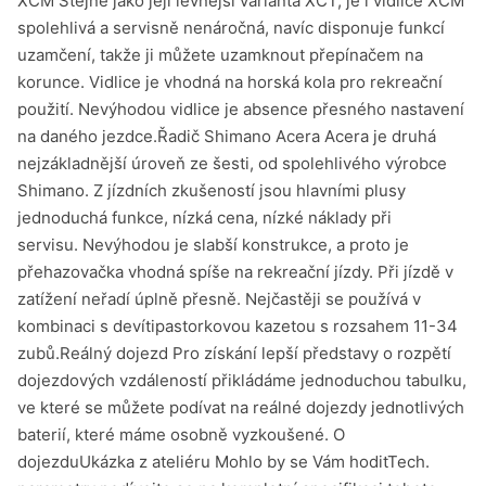
XCM Stejně jako její levnější varianta XCT, je i vidlice XCM
spolehlivá a servisně nenáročná, navíc disponuje funkcí
uzamčení, takže ji můžete uzamknout přepínačem na
korunce. Vidlice je vhodná na horská kola pro rekreační
použití. Nevýhodou vidlice je absence přesného nastavení
na daného jezdce.Řadič Shimano Acera Acera je druhá
nejzákladnější úroveň ze šesti, od spolehlivého výrobce
Shimano. Z jízdních zkušeností jsou hlavními plusy
jednoduchá funkce, nízká cena, nízké náklady při
servisu. Nevýhodou je slabší konstrukce, a proto je
přehazovačka vhodná spíše na rekreační jízdy. Při jízdě v
zatížení neřadí úplně přesně. Nejčastěji se používá v
kombinaci s devítipastorkovou kazetou s rozsahem 11-34
zubů.Reálný dojezd Pro získání lepší představy o rozpětí
dojezdových vzdáleností přikládáme jednoduchou tabulku,
ve které se můžete podívat na reálné dojezdy jednotlivých
baterií, které máme osobně vyzkoušené. O
dojezduUkázka z ateliéru Mohlo by se Vám hoditTech.