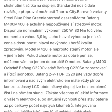
stisknutím tlačítka na displeji. Standardní nosič dále
rozšiřuje přepravní možnosti Thorru City.Barevné varianty
Steel Blue Pine GreenMotorové osazeníMotor Bafang
M400M400 je aktuálně nejpoužívanější středový motor.
Disponuje nominálním výkonem 250 W, 80 Nm točivého
momentu a váhou 3,9 kg. Jeho hlavní výhodou je nízká
cena a dostupnost, hlavní nevýhodou horší kvalita
zpracování. Model M420 je naprosto stejný motor, ale
v jiném těle. Pokud chcete motor za dobré peníze,
můžeme vám ho jenom doporučit! O motoru Bafang M400
Ovladač Bafang C220Ovladač Bafang C220Se zobrazovací
a řídicí jednotkou Bafang 2-v-1 DP C220 jste vždy dobře
informováni a nad svým elektrokolem máte vždy plnou
kontrolu. Jasný LCD obdelníkový displej lze bez problémů
číst i na přímém slunci. Získáte všechny důležité informace
o vašem elektrokole, od aktuální rychlosti přes stav baterie
až po celkový počet najetých kilometrů. Integrovaná
ovládací tlačítka také umožňují ovládat elektrokolo