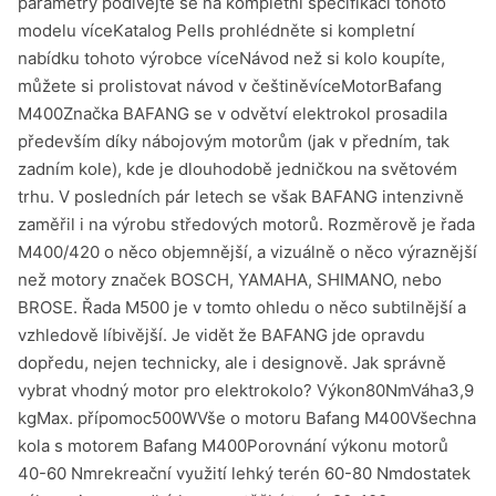
parametry podívejte se na kompletní specifikaci tohoto
modelu víceKatalog Pells prohlédněte si kompletní
nabídku tohoto výrobce víceNávod než si kolo koupíte,
můžete si prolistovat návod v češtiněvíceMotorBafang
M400Značka BAFANG se v odvětví elektrokol prosadila
především díky nábojovým motorům (jak v předním, tak
zadním kole), kde je dlouhodobě jedničkou na světovém
trhu. V posledních pár letech se však BAFANG intenzivně
zaměřil i na výrobu středových motorů. Rozměrově je řada
M400/420 o něco objemnější, a vizuálně o něco výraznější
než motory značek BOSCH, YAMAHA, SHIMANO, nebo
BROSE. Řada M500 je v tomto ohledu o něco subtilnější a
vzhledově líbivější. Je vidět že BAFANG jde opravdu
dopředu, nejen technicky, ale i designově. Jak správně
vybrat vhodný motor pro elektrokolo? Výkon80NmVáha3,9
kgMax. přípomoc500WVše o motoru Bafang M400Všechna
kola s motorem Bafang M400Porovnání výkonu motorů
40-60 Nmrekreační využití lehký terén 60-80 Nmdostatek