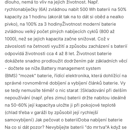
dlouho, nemá to vliv na jejich životnost. Např.
rychlonabíječky (6A) zvládnou nabít 500 Wh baterii na 50%
kapacity za 1 hodinu (akorát tak na to dát si oběd a nealko
pivko), na 100% za 3 hodinyŽivotnost moderní baterie
zvládnou velký počet plných nabíjecích cyklů (800 až
1000), než se jejich kapacita začne snižovat. Což v
závoslosti na četnosti využití a způsobu zacházení s baterií
odpovídá životnosti cca 4 až 8 let. Životnost baterie
dokážete snadno prodloužit dodržením pár základních věcí
- dočtete se níže.Battery management system
(BMS) "mozek" baterie, řídící elektronika, která dohlížící na
správné rovnoměrné dobíjení a vybíjení článků baterie. Vy
se tedy nemusíte téměř o nic starat :)Skladování při delším
nepoužívání (např. přes zimu) baterii držte nabitou ideálně
na 50-60% její kapacitya uložte ji při pokojové teplotě
(chlad třeba v garáži by způsobil její rychlejší
samovybíjení) Jak pečovat o bateriiDoba nabíjení baterie
Na co si dát pozor? Nevybíjejte baterii "do mrtva"A když se