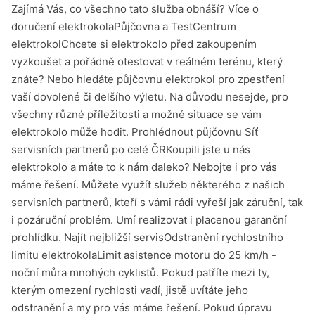
Zajímá Vás, co všechno tato služba obnáší? Více o
doručení elektrokolaPůjčovna a TestCentrum
elektrokolChcete si elektrokolo před zakoupením
vyzkoušet a pořádně otestovat v reálném terénu, který
znáte? Nebo hledáte půjčovnu elektrokol pro zpestření
vaší dovolené či delšího výletu. Na důvodu nesejde, pro
všechny různé příležitosti a možné situace se vám
elektrokolo může hodit. Prohlédnout půjčovnu Síť
servisních partnerů po celé ČRKoupili jste u nás
elektrokolo a máte to k nám daleko? Nebojte i pro vás
máme řešení. Můžete využít služeb některého z našich
servisních partnerů, kteří s vámi rádi vyřeší jak záruční, tak
i pozáruční problém. Umí realizovat i placenou garanční
prohlídku. Najít nejbližší servisOdstranění rychlostního
limitu elektrokolaLimit asistence motoru do 25 km/h -
noční můra mnohých cyklistů. Pokud patříte mezi ty,
kterým omezení rychlosti vadí, jistě uvítáte jeho
odstranění a my pro vás máme řešení. Pokud úpravu