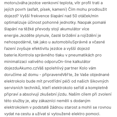
motoru)váha jezdce venkovní teplota, vítr profil trati a
jejích povrh (asfalt, písek, kamení) Čím mohu prodloužit
dojezd? Vyšší frekvence šlapání nad 50 otáček/min
optimalizuje účinost pohonné jednotky. Naopak pomalé
šlapání na těžké převody stojí akumulátor více
energie.Jezděte plynule, časté brždění a rojíždění je
nehospodárné, tak jako u automobiluSprávné a včasné
řazení zvyšuje efektivitu jezdce a vyšší dojezd
baterie.Kontrola správného tlaku v pneumatikách pro
minimalizaci valivého odporuOn-line kalkulátor
dojezduAkumo.czVáš spolehlivý partner Kolo vám
doručíme až domu - připravenéVěřte, že Vaše objednané
elektrokolo bude mít prvotřídní péči od našich šikovných
servisních techniků, kteří elektrokolo seřídí a kompletně
připraví a absolvují zkušební jízdu. Naším cílem při zvolení
této služby je, aby zákazníci neměli s dodaným
elektrokolem v podstatě žádnou starost a mohli se rovnou
vydat na cestu a užívat si vytoužené elektro pomoci.