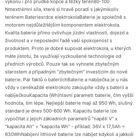
výkonu i pro prudké kopce a těžký terén80-100
Nmextrémní síla, které si hravě poradí s jakýmikoliv
terénem Bateriesrdce elektrokolaBaterie je společně s
motorem nejdůležitějším komponentem elektrokola.
Kvalita baterie přímo ovlivňuje jízdní vlastnosti, dojezd a
životnost a v neposlední řadě vaší spokojenost s
produktem. Proto je dobré kupovat elektrokola, u kterých
máte jistotu, že využívají vyzkoušené technologie od
předních výrobců. Pouze tak se vyhnete zbytečným
starostem a případným "zbytečným" investicím do nové
baterie. Pár faktů o bateriíchBaterie a nabíječka je u nás
vždy v ceněkaždé elektrokolo zakoupíte vždy s baterií a
nabíječkouKapacita (Wh)hlavní parametr baterie, čím vyšší
hodnota, tím lépe. Nejlepší baterie mají až 950 Wh, slušný
standard je dnes 500-600 Wh. Kapacitu baterie lze
vypočítat z jejich základních parametrů "napětí V" x
"kapacita Ah" = "kapacita Wh" - příklad: 36V x 17,5Ah =
630WhNabíjení lithiové baterie lze nabíjet kdykoli a jakkoli