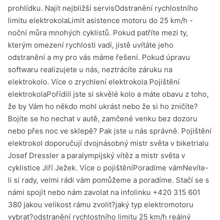
prohlídku. Najít nejbližší servisOdstranění rychlostního
limitu elektrokolaLimit asistence motoru do 25 km/h -
noční můra mnohých cyklistů. Pokud patříte mezi ty,
kterým omezení rychlosti vadí, jistě uvítáte jeho
odstranění a my pro vás máme řešení. Pokud úpravu
softwaru realizujete u nás, neztrácíte záruku na
elektrokolo. Více o zrychlení elektrokola Pojištění
elektrokolaPořídili jste si skvělé kolo a máte obavu z toho,
že by Vám ho někdo mohl ukrást nebo že si ho zničíte?
Bojíte se ho nechat v autě, zamčené venku bez dozoru
nebo přes noc ve sklepě? Pak jste u nás správně. Pojištění
elektrokol doporučují dvojnásobný mistr světa v biketrialu
Josef Dressler a paralympijský vítěz a mistr světa v
cyklistice Jiří Ježek. Více o pojištěníPoradíme vámNevíte-
li si rady, velmi rádi vám pomůžeme a poradíme. Stačí se s
námi spojit nebo nám zavolat na infolinku +420 315 601
380 jakou velikost rámu zvolit?jaký typ elektromotoru
vybrat?odstranění rychlostního limitu 25 km/h reálný