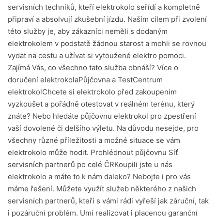
servisních techniků, kteří elektrokolo seřídí a kompletně
připraví a absolvují zkušební jízdu. Naším cílem při zvolení
této služby je, aby zákazníci neměli s dodaným
elektrokolem v podstatě žádnou starost a mohli se rovnou
vydat na cestu a užívat si vytoužené elektro pomoci.
Zajímá Vás, co všechno tato služba obnáší? Více o
doručení elektrokolaPůjčovna a TestCentrum
elektrokolChcete si elektrokolo před zakoupením
vyzkoušet a pořádně otestovat v reálném terénu, který
znáte? Nebo hledáte půjčovnu elektrokol pro zpestření
vaší dovolené či delšího výletu. Na důvodu nesejde, pro
všechny různé příležitosti a možné situace se vám
elektrokolo může hodit. Prohlédnout půjčovnu Síť
servisních partnerů po celé ČRKoupili jste u nás
elektrokolo a máte to k nám daleko? Nebojte i pro vás
máme řešení. Můžete využít služeb některého z našich
servisních partnerů, kteří s vámi rádi vyřeší jak záruční, tak
i pozáruční problém. Umí realizovat i placenou garanční