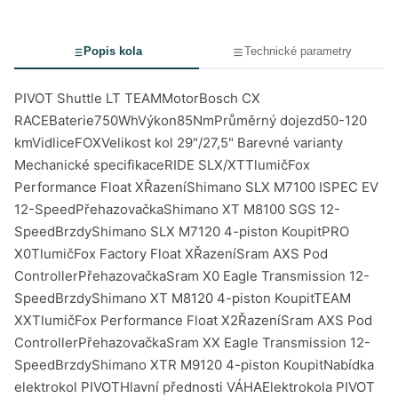
Popis kola
Technické parametry
PIVOT Shuttle LT TEAMMotorBosch CX
RACEBaterie750WhVýkon85NmPrůměrný dojezd50-120
kmVidliceFOXVelikost kol 29"/27,5" Barevné varianty
Mechanické specifikaceRIDE SLX/XTTlumičFox
Performance Float XŘazeníShimano SLX M7100 ISPEC EV
12-SpeedPřehazovačkaShimano XT M8100 SGS 12-
SpeedBrzdyShimano SLX M7120 4-piston KoupitPRO
X0TlumičFox Factory Float XŘazeníSram AXS Pod
ControllerPřehazovačkaSram X0 Eagle Transmission 12-
SpeedBrzdyShimano XT M8120 4-piston KoupitTEAM
XXTlumičFox Performance Float X2ŘazeníSram AXS Pod
ControllerPřehazovačkaSram XX Eagle Transmission 12-
SpeedBrzdyShimano XTR M9120 4-piston KoupitNabídka
elektrokol PIVOTHlavní přednosti VÁHAElektrokola PIVOT