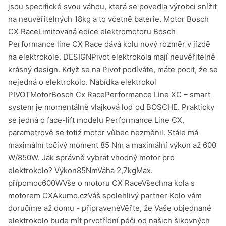
jsou specifické svou váhou, která se povedla výrobci snížit
na neuvěřitelných 18kg a to včetně baterie. Motor Bosch
CX RaceLimitovaná edice elektromotoru Bosch
Performance line CX Race dává kolu nový rozměr v jízdě
na elektrokole. DESIGNPivot elektrokola mají neuvěřitelně
krásný design. Když se na Pivot podíváte, máte pocit, že se
nejedná o elektrokolo. Nabídka elektrokol
PIVOTMotorBosch Cx RacePerformance Line XC – smart
system je momentálně vlajková loď od BOSCHE. Prakticky
se jedná o face-lift modelu Performance Line CX,
parametrově se totiž motor vůbec nezměnil. Stále má
maximální točivý moment 85 Nm a maximální výkon až 600
W/850W. Jak správně vybrat vhodný motor pro
elektrokolo? Výkon85NmVáha 2,7kgMax.
přípomoc600WVše o motoru CX RaceVšechna kola s
motorem CXAkumo.czVáš spolehlivý partner Kolo vám
doručíme až domu - připravenéVěřte, že Vaše objednané
elektrokolo bude mít prvotřídní péči od našich šikovných