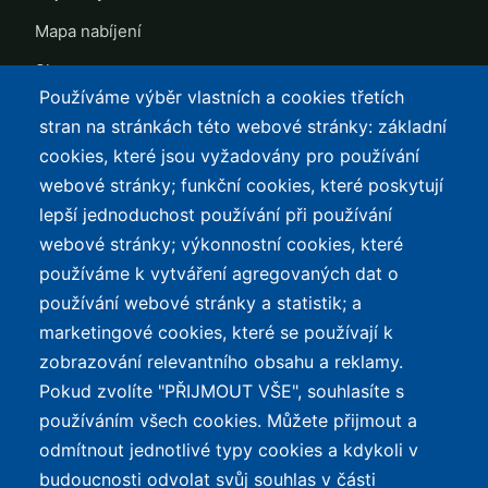
Mapa nabíjení
Slevy
Používáme výběr vlastních a cookies třetích
TOP LISTY Z DAT
SERVIS
stran na stránkách této webové stránky: základní
cookies, které jsou vyžadovány pro používání
Přehled top listů
Kontakt
webové stránky; funkční cookies, které poskytují
Nejlehčí elektrokola
Podmínky užívání a
lepší jednoduchost používání při používání
ochrana osobních údajů
Největší dojezd
webové stránky; výkonnostní cookies, které
e-Biker Point
používáme k vytváření agregovaných dat o
Nejlevnější s Bosch CX
používání webové stránky a statistik; a
Mapa stránek
Největší poklesy cen
marketingové cookies, které se používají k
Nejlepší poměr
zobrazování relevantního obsahu a reklamy.
cena/výkon
Pokud zvolíte "PŘIJMOUT VŠE", souhlasíte s
používáním všech cookies. Můžete přijmout a
O WEBU
odmítnout jednotlivé typy cookies a kdykoli v
Průvodce světem
budoucnosti odvolat svůj souhlas v části