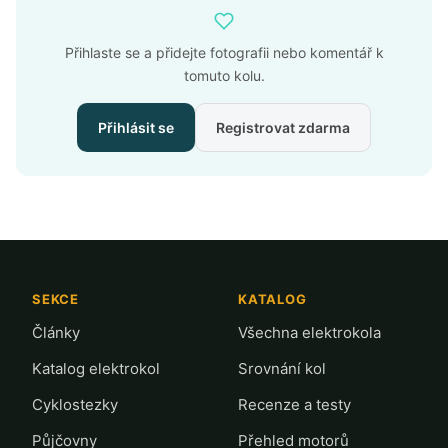
Přihlaste se a přidejte fotografii nebo komentář k
tomuto kolu.
Přihlásit se
Registrovat zdarma
SEKCE
KATALOG
Články
Všechna elektrokola
Katalog elektrokol
Srovnání kol
Cyklostezky
Recenze a testy
Půjčovny
Přehled motorů