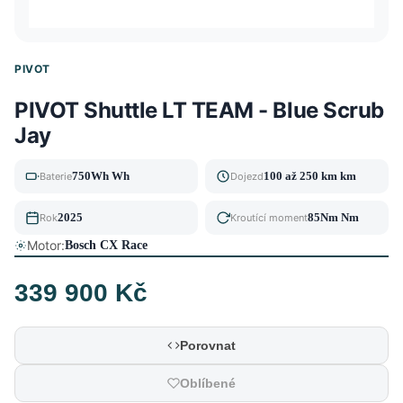
PIVOT
PIVOT Shuttle LT TEAM - Blue Scrub
Jay
750Wh Wh
100 až 250 km km
Baterie
Dojezd
2025
85Nm Nm
Rok
Kroutící moment
Motor:
Bosch CX Race
339 900 Kč
Porovnat
Oblíbené