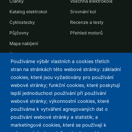
Články
Všechna elektrokola
Katalog elektrokol
Srovnání kol
Cyklostezky
Recenze a testy
Půjčovny
Přehled motorů
Mapa nabíjení
Slevy
Používáme výběr vlastních a cookies třetích
TOP LISTY Z DAT
SERVIS
stran na stránkách této webové stránky: základní
cookies, které jsou vyžadovány pro používání
Přehled top listů
Kontakt
webové stránky; funkční cookies, které poskytují
Nejlehčí elektrokola
Podmínky užívání a
lepší jednoduchost používání při používání
ochrana osobních údajů
Největší dojezd
webové stránky; výkonnostní cookies, které
e-Biker Point
používáme k vytváření agregovaných dat o
Nejlevnější s Bosch CX
používání webové stránky a statistik; a
Mapa stránek
Největší poklesy cen
marketingové cookies, které se používají k
Nejlepší poměr