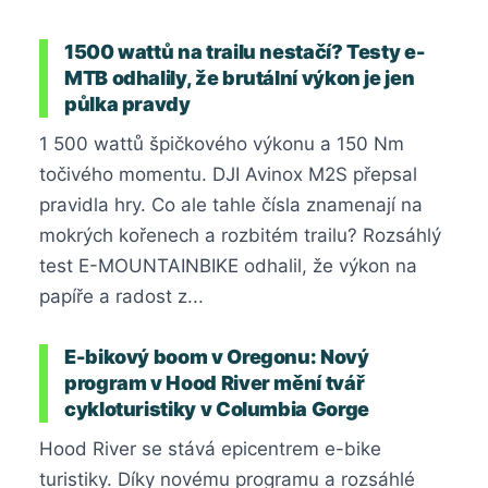
1500 wattů na trailu nestačí? Testy e-
MTB odhalily, že brutální výkon je jen
půlka pravdy
1 500 wattů špičkového výkonu a 150 Nm
točivého momentu. DJI Avinox M2S přepsal
pravidla hry. Co ale tahle čísla znamenají na
mokrých kořenech a rozbitém trailu? Rozsáhlý
test E-MOUNTAINBIKE odhalil, že výkon na
papíře a radost z...
E-bikový boom v Oregonu: Nový
program v Hood River mění tvář
cykloturistiky v Columbia Gorge
Hood River se stává epicentrem e-bike
turistiky. Díky novému programu a rozsáhlé