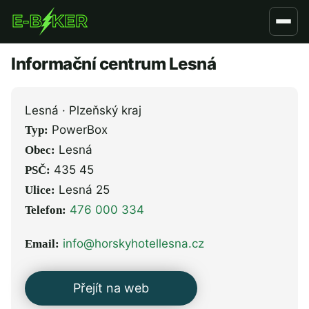
Přejít
k
hlavnímu
Informační centrum Lesná
obsahu
Lesná · Plzeňský kraj
PowerBox
Typ:
Lesná
Obec:
435 45
PSČ:
Lesná 25
Ulice:
476 000 334
Telefon:
info@horskyhotellesna.cz
Email:
Přejít na web