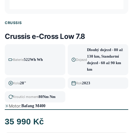
CRUSSIS
Crussis e-Cross Low 7.8
Dlouhý dojezd - 80 až
130 km, Standartní
522Wh Wh
Baterie
Dojezd
dojezd - 60 až 90 km
km
28"
2023
Kola
Rok
80Nm Nm
Kroutící moment
Motor:
Bafang M400
35 990 Kč