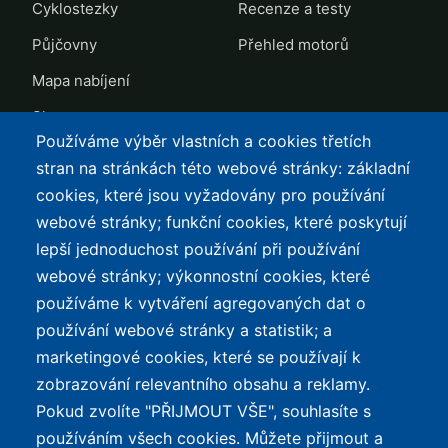
Cyklostezky
Recenze a testy
Půjčovny
Přehled motorů
Mapa nabíjení
Slevy
Používáme výběr vlastních a cookies třetích
TOP LISTY Z DAT
SERVIS
stran na stránkách této webové stránky: základní
cookies, které jsou vyžadovány pro používání
Přehled top listů
Kontakt
webové stránky; funkční cookies, které poskytují
Nejlehčí elektrokola
Podmínky užívání a
lepší jednoduchost používání při používání
ochrana osobních údajů
Největší dojezd
webové stránky; výkonnostní cookies, které
e-Biker Point
používáme k vytváření agregovaných dat o
Nejlevnější s Bosch CX
používání webové stránky a statistik; a
Mapa stránek
Největší poklesy cen
marketingové cookies, které se používají k
Nejlepší poměr
zobrazování relevantního obsahu a reklamy.
cena/výkon
Pokud zvolíte "PŘIJMOUT VŠE", souhlasíte s
používáním všech cookies. Můžete přijmout a