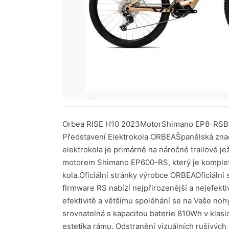
Popis kola
AI hodnocení
Tech
Orbea RISE H10 2023MotorShimano EP8-RSBa
Představení Elektrokola ORBEAŠpanělská znač
elektrokola je primárně na náročné trailové j
motorem Shimano EP600-RS, který je kompletně
kola.Oficiální stránky výrobce ORBEAOficiál
firmware RS nabízí nejpřirozenější a nejefekt
efektivitě a většímu spoléhání se na Vaše nohy
srovnatelná s kapacitou baterie 810Wh v klas
estetika rámu. Odstranění vizuálních rušívýc