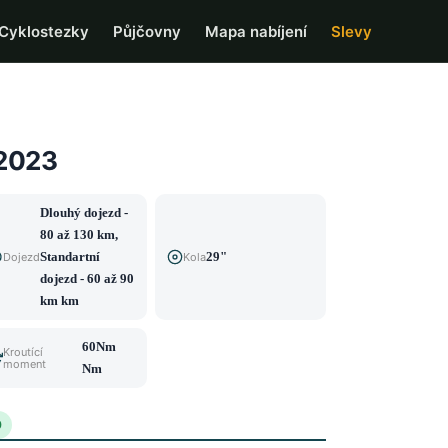
Cyklostezky
Půjčovny
Mapa nabíjení
Slevy
 2023
Dlouhý dojezd -
80 až 130 km,
Standartní
29"
Dojezd
Kola
dojezd - 60 až 90
km km
60Nm
Kroutící
moment
Nm
0