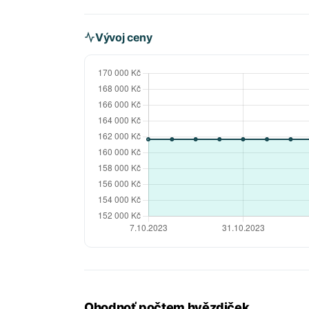
Vývoj ceny
Ohodnoť počtem hvězdiček