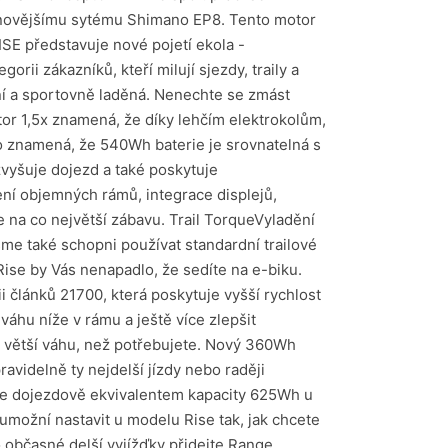
 nejnovějšímu sytému Shimano EP8. Tento motor
SE představuje nové pojetí ekola -
rii zákazníků, kteří milují sjezdy, traily a
lní a sportovně laděná. Nenechte se zmást
or 1,5x znamená, že díky lehčím elektrokolům,
 To znamená, že 540Wh baterie je srovnatelná s
zvyšuje dojezd a také poskytuje
lení objemných rámů, integrace displejů,
 na co největší zábavu. Trail TorqueVyladění
e také schopni používat standardní trailové
ise by Vás nenapadlo, že sedíte na e-biku.
i článků 21700, která poskytuje vyšší rychlost
váhu níže v rámu a ještě více zlepšit
e větší váhu, než potřebujete. Nový 360Wh
avidelně ty nejdelší jízdy nebo raději
 je dojezdově ekvivalentem kapacity 625Wh u
ožní nastavit u modelu Rise tak, jak chcete
o občasné delší vyjížďky přidejte Range