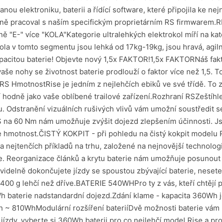
anou elektroniku, baterii a řídící software, které připojila ke
lně pracoval s naším specifickým proprietárním RS firmwarem.RI
"E-" více "KOLA"Kategorie ultralehkých elektrokol míří na katego
kola v tomto segmentu jsou lehká od 17kg-19kg, jsou hravá, agi
acitou baterie! Objevte nový 1,5x FAKTOR!1,5x FAKTORNáš fakt
vaše nohy se životnost baterie prodlouží o faktor více než 1,5.
S HmotnostRise je jedním z nejlehčích ebiků ve své třídě. To 
dí hodně jako vaše oblíbené trailové zařízení.Rozhraní RSZeštíh
. Odstranění vizuálních rušivých vlivů vám umožní soustředit se
a 60 Nm nám umožňuje zvýšit dojezd zlepšením účinnosti. Jsm
e hmotnost.ČISTÝ KOKPIT - při pohledu na čistý kokpit modelu R
 nejtenčích příkladů na trhu, založené na nejnovější technologi
rie. Reorganizace článků a krytu baterie nám umožňuje posunout 
delně dokončujete jízdy se spoustou zbývající baterie, neset
00 g lehčí než dříve.BATERIE 540WHPro ty z vás, kteří chtějí pr
40Wh baterie nadstandardní dojezd.Zdání klame - kapacita 360Wh
 810WhModulární rozšíření bateriíDvě možnosti baterie vám um
jízdy, vyberte si 360Wh baterii pro co nejlehčí model Rise a pr