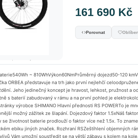
161 690 Kč
Porovnat
Oblíbe
nické parametry
terie540Wh ~ 810WhVýkon60NmPrůměrný dojezd50-120 kmVidli
ka ORBEA představuje na trh jako první nejlehčí celoodpružen
eždění. Jeho jedinečný koncept je hravost, lehkost, pružnost a 
 s baterií zabudovaný v rámu a na první pohled je elektrokolo
ní stránky výrobce SHIMANO Hlavní přednosti RS POWERTo je mn
ivnější možný zážitek ze šlapání. Dojezdový faktor 1.5xNáš fakt
 se životnost baterie prodlouží o faktor více než 1.5x. To znam
ickém ebiku jiných značek. Rozhraní RSZeštíhlení objemných rám
h vlivů Vám umožní soustředit se na větší zábavu s kolem na ko