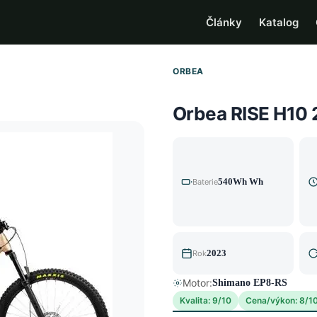
Články
Katalog
ORBEA
Orbea RISE H10
540Wh Wh
Baterie
2023
Rok
Motor:
Shimano EP8-RS
Kvalita: 9/10
Cena/výkon: 8/1