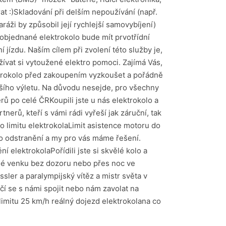
at :)Skladování při delším nepoužívání (např.
aráži by způsobil její rychlejší samovybíjení)
objednané elektrokolo bude mít prvotřídní
 jízdu. Naším cílem při zvolení této služby je,
ívat si vytoužené elektro pomoci. Zajímá Vás,
ktrokolo před zakoupením vyzkoušet a pořádně
lšího výletu. Na důvodu nesejde, pro všechny
rů po celé ČRKoupili jste u nás elektrokolo a
erů, kteří s vámi rádi vyřeší jak záruční, tak
ho limitu elektrokolaLimit asistence motoru do
eho odstranění a my pro vás máme řešení.
í elektrokolaPořídili jste si skvělé kolo a
ené venku bez dozoru nebo přes noc ve
sler a paralympijský vítěz a mistr světa v
čí se s námi spojit nebo nám zavolat na
limitu 25 km/h reálný dojezd elektrokolana co