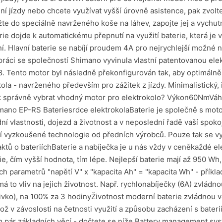
ní jízdy nebo chcete využívat vyšší úrovně asistence, pak zvolt
žte do speciálně navrženého koše na láhev, zapojte jej a vychut
erie dojde k automatickému přepnutí na využití baterie, která j
í. Hlavní baterie se nabíjí proudem 4A pro nejrychlejší možné 
 se společností Shimano vyvinula vlastní patentovanou elektro
. Tento motor byl následně překonfigurován tak, aby optimálně
la - navrženého především pro zážitek z jízdy. Minimalistický, 
k správně vybrat vhodný motor pro elektrokolo? Výkon60NmV
no EP-RS Bateriesrdce elektrokolaBaterie je společně s mo
ízdní vlastnosti, dojezd a životnost a v neposlední řadě vaší spo
ívají vyzkoušené technologie od předních výrobců. Pouze tak se
ktů o bateriíchBaterie a nabíječka je u nás vždy v ceněkaždé ele
e, čím vyšší hodnota, tím lépe. Nejlepší baterie mají až 950 W
ních parametrů "napětí V" x "kapacita Ah" = "kapacita Wh" - přík
emá to vliv na jejich životnost. Např. rychlonabíječky (6A) zvládn
pivko), na 100% za 3 hodinyŽivotnost moderní baterie zvládnou v
ož v závoslosti na četnosti využití a způsobu zacházení s baterií
 pár základních věcí - dočtete se níže.Battery management syst