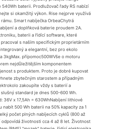
e 540Wh baterii. Prodlužovač řady RS nabízí
nejte si okamžitý výkon. Rise nejprve využívá
e v rámu. Smart nabíječka OrbeaChytrá
nabíjení a doplňková baterie proudem 2A.
niku, baterii a řídící software, které
 pracoval s naším specifickým proprietárním
integrovaný a elegantní, bez pro ekolo
áha 3kgMax. přípomoc500WVše o motoru
torem nejdůležitějším komponentem
kojenost s produktem. Proto je dobré kupovat
 vyhnete zbytečným starostem a případným
ktrokolo zakoupíte vždy s baterií a
h, slušný standard je dnes 500-600 Wh.
lad: 36V x 17,5Ah = 630WhNabíjení lithiové
ou nabít 500 Wh baterii na 50% kapacity za 1
elký počet plných nabíjecích cyklů (800 až
 odpovídá životnosti cca 4 až 8 let. Životnost
em (BMS) "mozek" baterie, řídící elektronika,