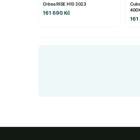
Orbea RISE H10 2023
Cube
400X
161 690 Kč
´pur
161