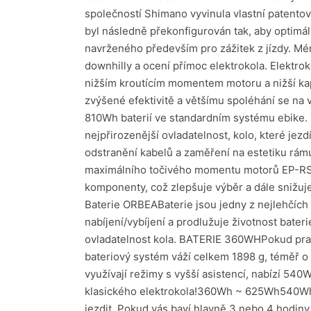
společností Shimano vyvinula vlastní patentov
byl následně překonfigurován tak, aby optimá
navrženého především pro zážitek z jízdy. Méně 
downhilly a ocení přímoc elektrokola. Elektro
nižším kroutícím momentem motoru a nižší kap
zvýšené efektivitě a většímu spoléhání se na 
810Wh baterií ve standardním systému ebike. R
nejpřirozenější ovladatelnost, kolo, které jez
odstranění kabelů a zaměření na estetiku rámu
maximálního točivého momentu motorů EP-RS n
komponenty, což zlepšuje výběr a dále snižuj
Baterie ORBEABaterie jsou jedny z nejlehčích a
nabíjení/vybíjení a prodlužuje životnost bate
ovladatelnost kola. BATERIE 360WHPokud pravi
bateriový systém váží celkem 1898 g, téměř o 4
využívají režimy s vyšší asistencí, nabízí 5
klasického elektrokola!360Wh ~ 625Wh540Wh ~
jezdit. Pokud vás baví hlavně 3 nebo 4 hodiny 