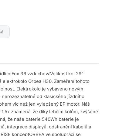
né
ceFox 36 vzduchováVelikost kol 29"
é elektrokolo Orbea H30. Zaměření tohoto
odolnost. Elektrokolo je vybaveno novým
 nerozeznatelné od klasického jízdního
ohem víc než jen vylepšený EP motor. Náš
or 1.5x znamená, že díky lehčím kolům, zvýšené
ená, že naše baterie 540Wh baterie je
ů, integrace displayů, odstranění kabelů a
le.RISE konceptORBEA ve spolupráci se