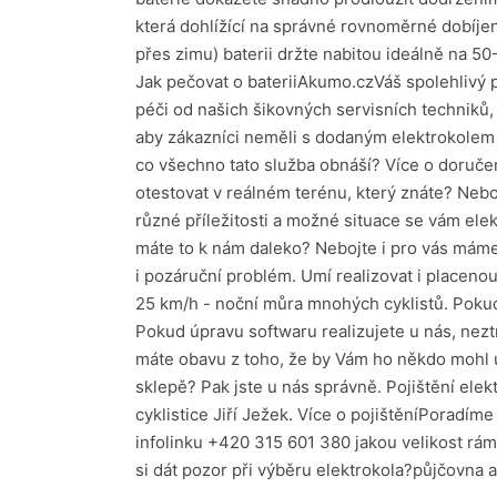
která dohlížící na správné rovnoměrné dobíjení
přes zimu) baterii držte nabitou ideálně na 50-
Jak pečovat o bateriiAkumo.czVáš spolehlivý 
péči od našich šikovných servisních techniků, k
aby zákazníci neměli s dodaným elektrokolem v
co všechno tato služba obnáší? Více o doruč
otestovat v reálném terénu, který znáte? Nebo
různé příležitosti a možné situace se vám ele
máte to k nám daleko? Nebojte i pro vás máme ř
i pozáruční problém. Umí realizovat i placenou
25 km/h - noční můra mnohých cyklistů. Pokud 
Pokud úpravu softwaru realizujete u nás, neztrá
máte obavu z toho, že by Vám ho někdo mohl u
sklepě? Pak jste u nás správně. Pojištění elek
cyklistice Jiří Ježek. Více o pojištěníPoradí
infolinku +420 315 601 380 jakou velikost rám
si dát pozor při výběru elektrokola?půjčovna 