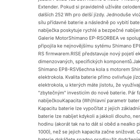
Extender. Pokud si pravidelně užíváte celoden
dalších 252 Wh pro delší jízdy. Jednoduše vlo
sílu přídavné baterie a následně po vybití bat
nabíječka poskytuje rychlé a bezpečné nabíjen
Galerie MotorShimano EP-RSORBEA ve spolupráci
připojila ke nejnovějšímu sytému Shimano EP8
RS firmwarem.RISE představuje nový pojetí eko
dimenzovaných, specifických komponentů.Ja
Shimano EP8-RSVšechna kola s motorem Shima
elektrokola. Kvalita baterie přímo ovlivňuje j
elektrokola, u kterých máte jistotu, že využ
"zbytečným" investicím do nové baterie. Pár fa
nabíječkouKapacita (Wh)hlavní parametr bateri
Kapacitu baterie lze vypočítat z jejich základ
baterie lze nabíjet kdykoli a jakkoli dlouho, n
hodinu (akorát tak na to dát si oběd a nealko 
1000), než se jejich kapacita začne snižovat. C
baterie dokážete snadno prodloužit dodržením