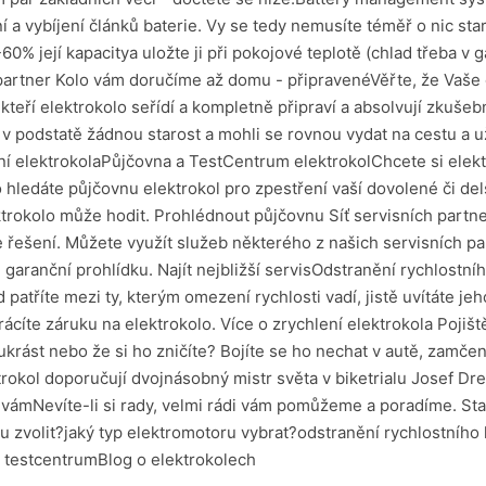
 a vybíjení článků baterie. Vy se tedy nemusíte téměř o nic star
60% její kapacitya uložte ji při pokojové teplotě (chlad třeba v g
partner Kolo vám doručíme až domu - připravenéVěřte, že Vaše 
teří elektrokolo seřídí a kompletně připraví a absolvují zkušební
 podstatě žádnou starost a mohli se rovnou vydat na cestu a už
ení elektrokolaPůjčovna a TestCentrum elektrokolChcete si ele
 hledáte půjčovnu elektrokol pro zpestření vaší dovolené či de
ktrokolo může hodit. Prohlédnout půjčovnu Síť servisních partne
ešení. Můžete využít služeb některého z našich servisních partn
 garanční prohlídku. Najít nejbližší servisOdstranění rychlostní
patříte mezi ty, kterým omezení rychlosti vadí, jistě uvítáte j
cíte záruku na elektrokolo. Více o zrychlení elektrokola Pojištěn
krást nebo že si ho zničíte? Bojíte se ho nechat v autě, zamč
trokol doporučují dvojnásobný mistr světa v biketrialu Josef Dres
me vámNevíte-li si rady, velmi rádi vám pomůžeme a poradíme. Sta
u zvolit?jaký typ elektromotoru vybrat?odstranění rychlostního 
a testcentrumBlog o elektrokolech