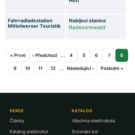
Hoff
Fahrradladestation
Nabíjecí stanice
Mittelwerser Touristik
Radevormwald
Pagination
…
First
« První
Předchozí
‹ Předchozí
Stránka
4
Stránka
5
Stránka
6
Stránka
7
Strán
8
page
stránka
…
Stránka
9
Stránka
10
Stránka
11
Stránka
12
Následující
Následující ›
Poslední
Poslední »
stránka
stránka
SEKCE
KATALOG
Články
Všechna elektrokola
Katalog elektrokol
Srovnání kol