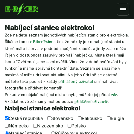
Přejít
k
hlavnímu
Nabíjecí stanice elektrokol
obsahu
Zde najdete seznam jednotlivých nabíjecích stanic pro elektrokola.
Říkáme tomu
s tím, že někdy jde o nabíjecí stanici u
e-Biker Point
které máte i servis v podobě zapůjčení kabelů, a jindy zase může
jít jen o dostupnost zásuvky pro vaší nabíječku. Místa která mají
ikonu "Ověřeno" jsme sami ověřili. Víme že v době ověřování byly
funkční a máme správná kontaktní data. Seznam se snažíme v
maximální míře udržovat aktuální. Na jeho údržbě se ostatně
můžete také podílet - každý
přihlášený uživatel
smí nahrávat
fotografie a přidávat komentář.
Pokud vám nějaké nabíjecí místo chybí, můžete jej přidat
.
zde
Vkládat nové záznamy mohou pouze
.
přihlášení uživatelé
Nabíjecí stanice elektrokol
Česká republika
Slovensko
Rakousko
Belgie
Německo
Nizozemsko
Polsko
Nabíjecí stanice
Půjčovny elektrokol