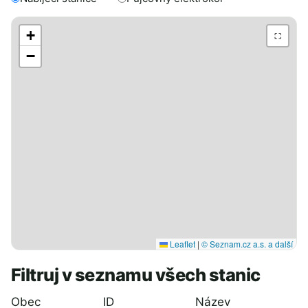
+
⛶
−
Leaflet
|
© Seznam.cz a.s. a další
Filtruj v seznamu všech stanic
Obec
ID
Název