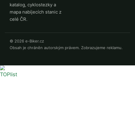
katalog, cyklostezky a
mapa nabíjecích stanic z
celé ČR.
© 2026 e-Biker.cz
Obsah je chráněn autorským právem. Zobrazujeme reklamu.