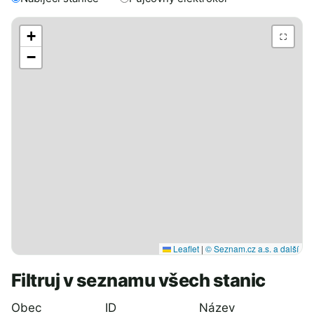
+
⛶
−
Leaflet
|
© Seznam.cz a.s. a další
Filtruj v seznamu všech stanic
Obec
ID
Název