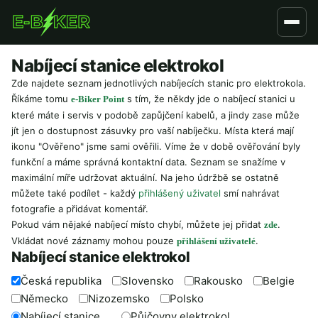
Přejít
k
hlavnímu
Nabíjecí stanice elektrokol
obsahu
Zde najdete seznam jednotlivých nabíjecích stanic pro elektrokola.
Říkáme tomu
s tím, že někdy jde o nabíjecí stanici u
e-Biker Point
které máte i servis v podobě zapůjčení kabelů, a jindy zase může
jít jen o dostupnost zásuvky pro vaší nabíječku. Místa která mají
ikonu "Ověřeno" jsme sami ověřili. Víme že v době ověřování byly
funkční a máme správná kontaktní data. Seznam se snažíme v
maximální míře udržovat aktuální. Na jeho údržbě se ostatně
můžete také podílet - každý
přihlášený uživatel
smí nahrávat
fotografie a přidávat komentář.
Pokud vám nějaké nabíjecí místo chybí, můžete jej přidat
.
zde
Vkládat nové záznamy mohou pouze
.
přihlášení uživatelé
Nabíjecí stanice elektrokol
Česká republika
Slovensko
Rakousko
Belgie
Německo
Nizozemsko
Polsko
Nabíjecí stanice
Půjčovny elektrokol