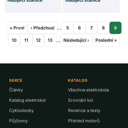
Nabíjecí stanice
Nabíjecí stanice
Pagination
…
First
« První
Předchozí
‹ Předchozí
Stránka
5
Stránka
6
Stránka
7
Stránka
8
Strán
9
page
stránka
…
Stránka
10
Stránka
11
Stránka
12
Stránka
13
Následující
Následující ›
Poslední
Poslední »
stránka
stránka
SEKCE
KATALOG
Články
Všechna elektrokola
Katalog elektrokol
Srovnání kol
Cyklostezky
Recenze a testy
Půjčovny
Přehled motorů