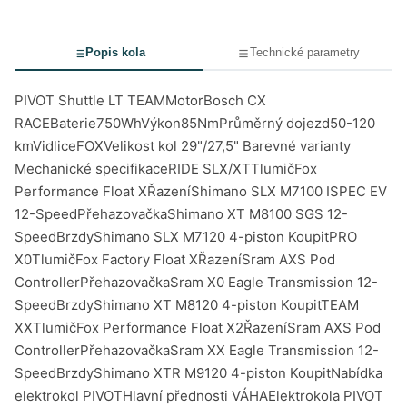
Popis kola
Technické parametry
PIVOT Shuttle LT TEAMMotorBosch CX
RACEBaterie750WhVýkon85NmPrůměrný dojezd50-120
kmVidliceFOXVelikost kol 29"/27,5" Barevné varianty
Mechanické specifikaceRIDE SLX/XTTlumičFox
Performance Float XŘazeníShimano SLX M7100 ISPEC EV
12-SpeedPřehazovačkaShimano XT M8100 SGS 12-
SpeedBrzdyShimano SLX M7120 4-piston KoupitPRO
X0TlumičFox Factory Float XŘazeníSram AXS Pod
ControllerPřehazovačkaSram X0 Eagle Transmission 12-
SpeedBrzdyShimano XT M8120 4-piston KoupitTEAM
XXTlumičFox Performance Float X2ŘazeníSram AXS Pod
ControllerPřehazovačkaSram XX Eagle Transmission 12-
SpeedBrzdyShimano XTR M9120 4-piston KoupitNabídka
elektrokol PIVOTHlavní přednosti VÁHAElektrokola PIVOT