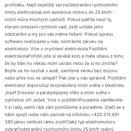
prohlídku. Najít nejbližší servisOdstranění rychlostního
limitu elektrokolaLimit asistence motoru do 25 km/h -
noční můra mnohých cyklistů. Pokud patříte mezi ty,
kterým omezení rychlosti vadí, jistě uvítáte jeho
odstranění a my pro vás máme řešení. Pokud úpravu
softwaru realizujete u nás, neztrácíte záruku na
elektrokolo. Více o zrychlení elektrokola Pojištění
elektrokolaPořídili jste si skvělé kolo a máte obavu z toho,
že by Vám ho někdo mohl ukrást nebo že si ho zničíte?
Bojíte se ho nechat v autě, zamčené venku bez dozoru
nebo přes noc ve sklepě? Pak jste u nás správně. Pojištění
elektrokol doporučují dvojnásobný mistr světa v biketrialu
Josef Dressler a paralympijský vítěz a mistr světa v
cyklistice Jiří Ježek. Více o pojištěníPoradíme vámNevíte-
li si rady, velmi rádi vám pomůžeme a poradíme. Stačí se s
námi spojit nebo nám zavolat na infolinku +420 315 601
380 jakou velikost rámu zvolit?jaký typ elektromotoru
vybrat?odstranění rychlostního limitu 25 km/h reálný