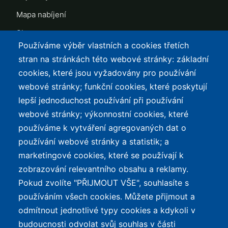
Mapa nabíjení
Slevy
Používáme výběr vlastních a cookies třetích
TOP LISTY Z DAT
SERVIS
stran na stránkách této webové stránky: základní
cookies, které jsou vyžadovány pro používání
Přehled top listů
Kontakt
webové stránky; funkční cookies, které poskytují
Nejlehčí elektrokola
Podmínky užívání a
lepší jednoduchost používání při používání
ochrana osobních údajů
Největší dojezd
webové stránky; výkonnostní cookies, které
e-Biker Point
používáme k vytváření agregovaných dat o
Nejlevnější s Bosch CX
používání webové stránky a statistik; a
Mapa stránek
Největší poklesy cen
marketingové cookies, které se používají k
Nejlepší poměr
zobrazování relevantního obsahu a reklamy.
cena/výkon
Pokud zvolíte "PŘIJMOUT VŠE", souhlasíte s
používáním všech cookies. Můžete přijmout a
O WEBU
odmítnout jednotlivé typy cookies a kdykoli v
Průvodce světem
budoucnosti odvolat svůj souhlas v části