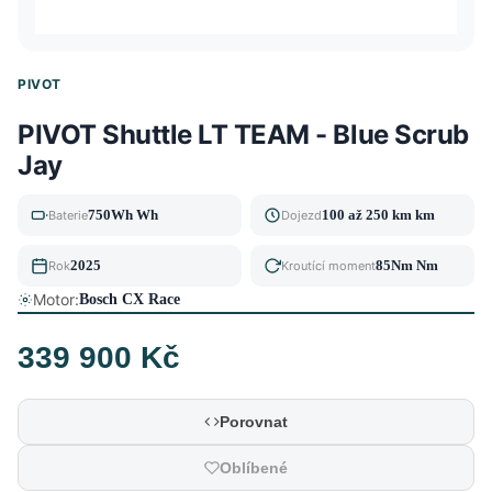
PIVOT
PIVOT Shuttle LT TEAM - Blue Scrub
Jay
750Wh Wh
100 až 250 km km
Baterie
Dojezd
2025
85Nm Nm
Rok
Kroutící moment
Motor:
Bosch CX Race
339 900 Kč
Porovnat
Oblíbené