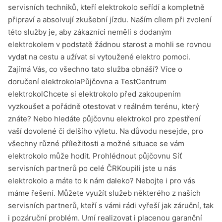
servisních techniků, kteří elektrokolo seřídí a kompletně
připraví a absolvují zkušební jízdu. Naším cílem při zvolení
této služby je, aby zákazníci neměli s dodaným
elektrokolem v podstatě žádnou starost a mohli se rovnou
vydat na cestu a užívat si vytoužené elektro pomoci.
Zajímá Vás, co všechno tato služba obnáší? Více o
doručení elektrokolaPůjčovna a TestCentrum
elektrokolChcete si elektrokolo před zakoupením
vyzkoušet a pořádně otestovat v reálném terénu, který
znáte? Nebo hledáte půjčovnu elektrokol pro zpestření
vaší dovolené či delšího výletu. Na důvodu nesejde, pro
všechny různé příležitosti a možné situace se vám
elektrokolo může hodit. Prohlédnout půjčovnu Síť
servisních partnerů po celé ČRKoupili jste u nás
elektrokolo a máte to k nám daleko? Nebojte i pro vás
máme řešení. Můžete využít služeb některého z našich
servisních partnerů, kteří s vámi rádi vyřeší jak záruční, tak
i pozáruční problém. Umí realizovat i placenou garanční