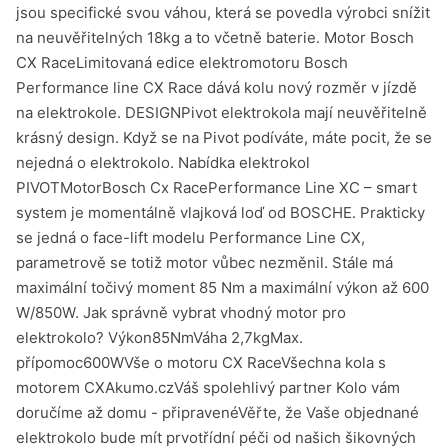
jsou specifické svou váhou, která se povedla výrobci snížit
na neuvěřitelných 18kg a to včetně baterie. Motor Bosch
CX RaceLimitovaná edice elektromotoru Bosch
Performance line CX Race dává kolu nový rozměr v jízdě
na elektrokole. DESIGNPivot elektrokola mají neuvěřitelně
krásný design. Když se na Pivot podíváte, máte pocit, že se
nejedná o elektrokolo. Nabídka elektrokol
PIVOTMotorBosch Cx RacePerformance Line XC – smart
system je momentálně vlajková loď od BOSCHE. Prakticky
se jedná o face-lift modelu Performance Line CX,
parametrově se totiž motor vůbec nezměnil. Stále má
maximální točivý moment 85 Nm a maximální výkon až 600
W/850W. Jak správně vybrat vhodný motor pro
elektrokolo? Výkon85NmVáha 2,7kgMax.
přípomoc600WVše o motoru CX RaceVšechna kola s
motorem CXAkumo.czVáš spolehlivý partner Kolo vám
doručíme až domu - připravenéVěřte, že Vaše objednané
elektrokolo bude mít prvotřídní péči od našich šikovných