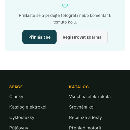
Přihlaste se a přidejte fotografii nebo komentář k
tomuto kolu.
Přihlásit se
Registrovat zdarma
SEKCE
KATALOG
Články
Všechna elektrokola
Katalog elektrokol
Srovnání kol
Cyklostezky
Recenze a testy
Půjčovny
Přehled motorů