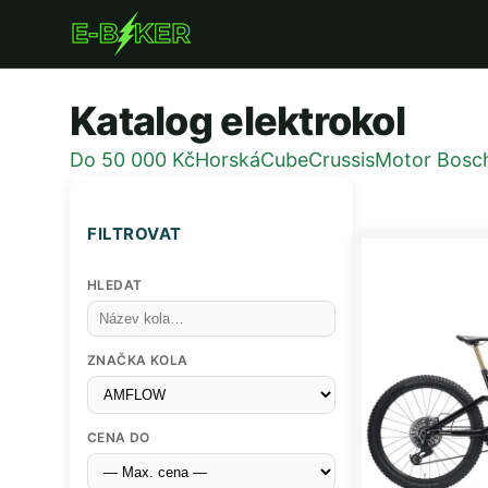
Přejít
k
hlavnímu
Katalog elektrokol
obsahu
Do 50 000 Kč
Horská
Cube
Crussis
Motor Bosc
FILTROVAT
HLEDAT
ZNAČKA KOLA
CENA DO