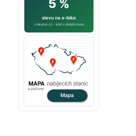
5 %
slevu na e-bike
u Akumo.cz – kód v detailu kola