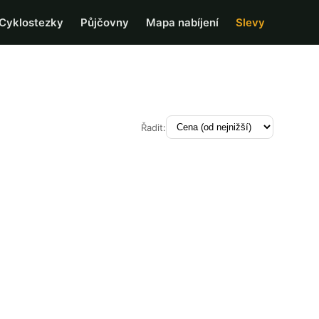
Cyklostezky
Půjčovny
Mapa nabíjení
Slevy
Řadit: