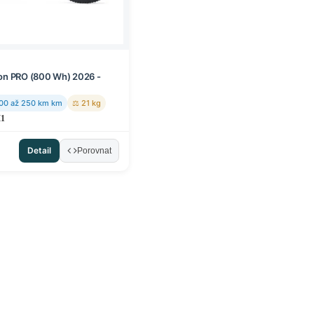
n PRO (800 Wh) 2026 -
00 až 250 km km
⚖ 21 kg
M1
Detail
Porovnat