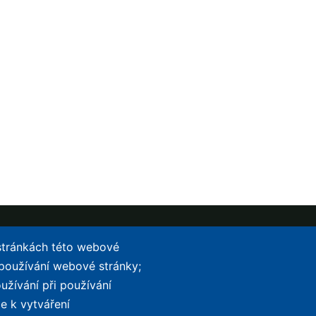
 stránkách této webové
 používání webové stránky;
TOP LISTY Z DAT
SERVIS
užívání při používání
kola
Přehled top listů
Kontakt
e k vytváření